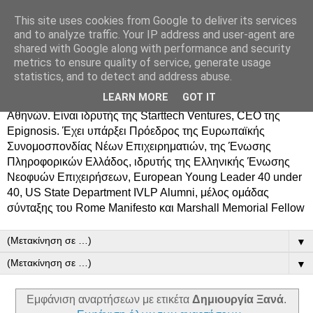
This site uses cookies from Google to deliver its services
Δημήτρης Τσίγκος
and to analyze traffic. Your IP address and user-agent are
shared with Google along with performance and security
metrics to ensure quality of service, generate usage
Ο Δημήτρης Τσίγκος γεννήθηκε στον Ασπρόπυργο.
statistics, and to detect and address abuse.
Σπούδασε Επιστήμη Υπολογιστών στο Πανεπιστήμιο
LEARN MORE
GOT IT
Κρήτης, πήρε MBA από το Οικονομικό Πανεπιστήμιο
Αθηνών. Είναι ιδρυτής της Starttech Ventures, CEO της
Epignosis. Έχει υπάρξει Πρόεδρος της Ευρωπαϊκής
Συνομοσπονδίας Νέων Επιχειρηματιών, της Ένωσης
Πληροφορικών Ελλάδος, ιδρυτής της Ελληνικής Ένωσης
Νεοφυών Επιχειρήσεων, European Young Leader 40 under
40, US State Department IVLP Alumni, μέλος ομάδας
σύνταξης του Rome Manifesto και Marshall Memorial Fellow
▼
▼
Εμφάνιση αναρτήσεων με ετικέτα
Δημιουργία Ξανά
.