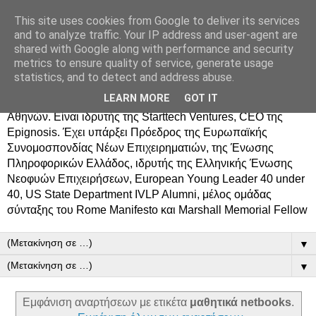
This site uses cookies from Google to deliver its services
Δημήτρης Τσίγκος
and to analyze traffic. Your IP address and user-agent are
shared with Google along with performance and security
metrics to ensure quality of service, generate usage
Ο Δημήτρης Τσίγκος γεννήθηκε στον Ασπρόπυργο.
statistics, and to detect and address abuse.
Σπούδασε Επιστήμη Υπολογιστών στο Πανεπιστήμιο
LEARN MORE
GOT IT
Κρήτης, πήρε MBA από το Οικονομικό Πανεπιστήμιο
Αθηνών. Είναι ιδρυτής της Starttech Ventures, CEO της
Epignosis. Έχει υπάρξει Πρόεδρος της Ευρωπαϊκής
Συνομοσπονδίας Νέων Επιχειρηματιών, της Ένωσης
Πληροφορικών Ελλάδος, ιδρυτής της Ελληνικής Ένωσης
Νεοφυών Επιχειρήσεων, European Young Leader 40 under
40, US State Department IVLP Alumni, μέλος ομάδας
σύνταξης του Rome Manifesto και Marshall Memorial Fellow
▼
▼
Εμφάνιση αναρτήσεων με ετικέτα
μαθητικά netbooks
.