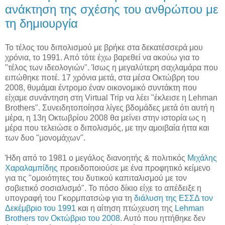
ανάκτηση της σχέσης του ανθρώπου με
τη δημιουργία
Το τέλος του διπολισμού με βρήκε στα δεκατέσσερά μου
χρόνια, το 1991. Από τότε έχω βαρεθεί να ακούω για το
"τέλος των ιδεολογιών". Ίσως η μεγαλύτερη σαχλαμάρα που
ειπώθηκε ποτέ. 17 χρόνια μετά, στα μέσα Οκτώβρη του
2008, θυμάμαι έντρομο έναν οικονομικό συντάκτη που
είχαμε συνάντηση στη Virtual Trip να λέει "έκλεισε η Lehman
Brothers". Συνειδητοποίησα λίγες βδομάδες μετά ότι αυτή η
μέρα, η 13η Οκτωβρίου 2008 θα μείνει στην ιστορία ως η
μέρα που τελειώσε ο διπολισμός, με την αμοιβαία ήττα και
των δυο "μονομάχων".
Ήδη από το 1981 ο μεγάλος διανοητής & πολιτικός
Μιχάλης
Χαραλαμπίδης
προειδοποιούσε με ένα προφητικό κείμενο
για τις "ομοιότητες του δυτικού καπιταλισμού με τον
σοβιετικό σοσιαλισμό". Το πόσο δίκιο είχε το απέδειξε η
υπογραφή του Γκορμπατσώφ για τη
διάλυση της ΕΣΣΔ τον
Δεκέμβριο του 1991
και η αίτηση πτώχευση της
Lehman
Brothers τον Οκτώβριο του 2008
. Αυτό που ηττήθηκε δεν