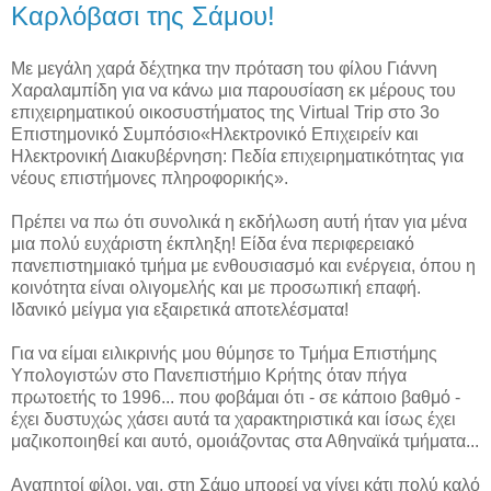
Καρλόβασι της Σάμου!
Με μεγάλη χαρά δέχτηκα την πρόταση του φίλου Γιάννη
Χαραλαμπίδη για να κάνω μια παρουσίαση εκ μέρους του
επιχειρηματικού οικοσυστήματος της Virtual Trip στο 3ο
Επιστημονικό Συμπόσιο«Ηλεκτρονικό Επιχειρείν και
Ηλεκτρονική Διακυβέρνηση: Πεδία επιχειρηματικότητας για
νέους επιστήμονες πληροφορικής».
Πρέπει να πω ότι συνολικά η εκδήλωση αυτή ήταν για μένα
μια πολύ ευχάριστη έκπληξη! Είδα ένα περιφερειακό
πανεπιστημιακό τμήμα με ενθουσιασμό και ενέργεια, όπου η
κοινότητα είναι ολιγομελής και με προσωπική επαφή.
Ιδανικό μείγμα για εξαιρετικά αποτελέσματα!
Για να είμαι ειλικρινής μου θύμησε το Τμήμα Επιστήμης
Υπολογιστών στο Πανεπιστήμιο Κρήτης όταν πήγα
πρωτοετής το 1996... που φοβάμαι ότι - σε κάποιο βαθμό -
έχει δυστυχώς χάσει αυτά τα χαρακτηριστικά και ίσως έχει
μαζικοποιηθεί και αυτό, ομοιάζοντας στα Αθηναϊκά τμήματα...
Αγαπητοί φίλοι, ναι, στη Σάμο μπορεί να γίνει κάτι πολύ καλό