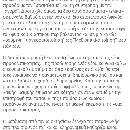
πρόοδο με τον "σοσιαλισμό" και τη συντήρηση με την
"αγορά". Δυστυχώς όμως, τα δυο αυτά συστήματα - τελικά -
σε μεγάλο βαθμό συνέκλιναν στο ίδιο αποτέλεσμα: Αφενός
μεν σην απόλυτη αποξένωση του υποκειμένου από το
αντικείμενο της εργασίας του, αφετέρου δε στην καταστροφή
του φυσικού & αστικού περιβάλλοντος και σε μια κακώς
νοούμενη "παγκοσμιοποίηση" ως "McDonald-οποίηση" των
πάντων.
H διαπίστωση αυτή θέτει τα θεμέλια του ορισμού της νέας
προοδευτικότητας. Της προώθησης ενός νέου κοινωνικού &
οικονομικού συστήματος όπου καθένας από εμάς θα εχει
ίσες ευκαιρίες να πραγματώσει τη δημιουργικότητά του και
να απολαύσει τη χαρά της δημιουργίας. Κατά την ταπεινή
μου γνώμη δεν χωρά καμία αμφιβολία πως το μοντέλο της
λαϊκής, μαζικής επιχειρηματικότητας σε συνδυασμό με την
επιστροφή του τόπου & της υπαίθρου ως κύριους
παράγοντες ανάπτυξης είναι η σημερινή έκφραση της νέας
προοδευτικότητας.
Η μετάβαση από την ιδιοκτησία & έλεγχο της παραγωγής
στο πλαίσιο ενός ταξικά και κληρονομικά καθοριζόμενου