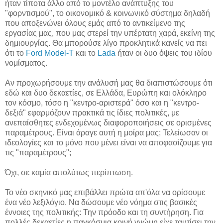
ήταν τίποτα άλλο από το μοντέλο ανάπτυξης του
"φορντισμού", το οικονομικό & κοινωνικό σύστημα δηλαδή
που αποξενώνει όλους εμάς από το αντικείμενο της
εργασίας μας, που μας στερεί την υπέρτατη χαρά, εκείνη της
δημιουργίας. Θα μπορούσε λίγο προκλητικά κανείς να πει
ότι το
Ford Model-T
και το
Lada
ήταν οι δυο όψεις του ιδίου
νομίσματος.
Αν προχωρήσουμε την ανάλυσή μας θα διαπιστώσουμε ότι
εδώ και δυο δεκαετίες, σε Ελλάδα, Ευρώπη και ολόκληρο
τον κόσμο, τόσο η "κεντρο-αριστερά" όσο και η "κεντρο-
δεξιά" εφαρμόζουν πρακτικά τις ίδιες πολιτικές, με
ανεπαίσθητες ενδεχομένως διαφοροποιήσεις σε ορισμένες
παραμέτρους. Είναι άραγε αυτή η μοίρα μας; Τελείωσαν οι
ιδεολογίες και το μόνο που μένει είναι να αποφασίζουμε για
τις "παραμέτρους";
Όχι, σε καμία απολύτως περίπτωση.
Το νέο σκηνικό μας επιβάλλει πρώτα απ'όλα να ορίσουμε
ένα νέο λεξιλόγιο. Να δώσουμε νέο νόημα στις βασικές
έννοιες της πολιτικής: Την πρόοδο και τη συντήρηση. Για
πολλές δεκαετίες η παγκόσμια κοινή γνώμη είχε ταυτίσει την