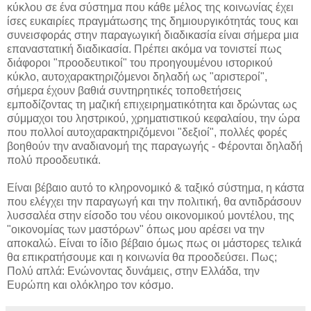
κύκλου σε ένα σύστημα που κάθε μέλος της κοινωνίας έχει
ίσες ευκαιρίες πραγμάτωσης της δημιουργικότητάς τους και
συνεισφοράς στην παραγωγική διαδικασία είναι σήμερα μια
επαναστατική διαδικασία. Πρέπει ακόμα να τονιστεί πως
διάφοροι "προοδευτικοί" του προηγουμένου ιστορικού
κύκλο, αυτοχαρακτηριζόμενοι δηλαδή ως "αριστεροί",
σήμερα έχουν βαθιά συντηρητικές τοποθετήσεις
εμποδίζοντας τη μαζική επιχειρηματικότητα και δρώντας ως
σύμμαχοι του ληστρικού, χρηματιστικού κεφαλαίου, την ώρα
που πολλοί αυτοχαρακτηριζόμενοι "δεξιοί", πολλές φορές
βοηθούν την αναδιανομή της παραγωγής - Φέρονται δηλαδή
πολύ προοδευτικά.
Είναι βέβαιο αυτό το κληρονομικό & ταξικό σύστημα, η κάστα
που ελέγχει την παραγωγή και την πολιτική, θα αντιδράσουν
λυσσαλέα στην είσοδο του νέου οικονομικού μοντέλου, της
"οικονομίας των μαστόρων" όπως μου αρέσει να την
αποκαλώ. Είναι το ίδιο βέβαιο όμως πως οι μάστορες τελικά
θα επικρατήσουμε και η κοινωνία θα προοδεύσει. Πως;
Πολύ απλά: Ενώνοντας δυνάμεις, στην Ελλάδα, την
Ευρώπη και ολόκληρο τον κόσμο.