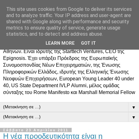
This site uses cookies from Google to deliver its services
Δημήτρης Τσίγκος
and to analyze traffic. Your IP address and user-agent are
shared with Google along with performance and security
metrics to ensure quality of service, generate usage
Ο Δημήτρης Τσίγκος γεννήθηκε στον Ασπρόπυργο.
statistics, and to detect and address abuse.
Σπούδασε Επιστήμη Υπολογιστών στο Πανεπιστήμιο
LEARN MORE
GOT IT
Κρήτης, πήρε MBA από το Οικονομικό Πανεπιστήμιο
Αθηνών. Είναι ιδρυτής της Starttech Ventures, CEO της
Epignosis. Έχει υπάρξει Πρόεδρος της Ευρωπαϊκής
Συνομοσπονδίας Νέων Επιχειρηματιών, της Ένωσης
Πληροφορικών Ελλάδος, ιδρυτής της Ελληνικής Ένωσης
Νεοφυών Επιχειρήσεων, European Young Leader 40 under
40, US State Department IVLP Alumni, μέλος ομάδας
σύνταξης του Rome Manifesto και Marshall Memorial Fellow
▼
▼
Σάββατο 23 Απριλίου 2011
Η νέα προοδευτικότητα είναι η