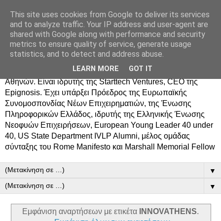
This site uses cookies from Google to deliver its services
Δημήτρης Τσίγκος
and to analyze traffic. Your IP address and user-agent are
shared with Google along with performance and security
metrics to ensure quality of service, generate usage
Ο Δημήτρης Τσίγκος γεννήθηκε στον Ασπρόπυργο.
statistics, and to detect and address abuse.
Σπούδασε Επιστήμη Υπολογιστών στο Πανεπιστήμιο
LEARN MORE
GOT IT
Κρήτης, πήρε MBA από το Οικονομικό Πανεπιστήμιο
Αθηνών. Είναι ιδρυτής της Starttech Ventures, CEO της
Epignosis. Έχει υπάρξει Πρόεδρος της Ευρωπαϊκής
Συνομοσπονδίας Νέων Επιχειρηματιών, της Ένωσης
Πληροφορικών Ελλάδος, ιδρυτής της Ελληνικής Ένωσης
Νεοφυών Επιχειρήσεων, European Young Leader 40 under
40, US State Department IVLP Alumni, μέλος ομάδας
σύνταξης του Rome Manifesto και Marshall Memorial Fellow
▼
▼
Εμφάνιση αναρτήσεων με ετικέτα
INNOVATHENS
.