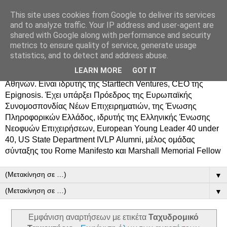
This site uses cookies from Google to deliver its services
Δημήτρης Τσίγκος
and to analyze traffic. Your IP address and user-agent are
shared with Google along with performance and security
metrics to ensure quality of service, generate usage
Ο Δημήτρης Τσίγκος γεννήθηκε στον Ασπρόπυργο.
statistics, and to detect and address abuse.
Σπούδασε Επιστήμη Υπολογιστών στο Πανεπιστήμιο
LEARN MORE
GOT IT
Κρήτης, πήρε MBA από το Οικονομικό Πανεπιστήμιο
Αθηνών. Είναι ιδρυτής της Starttech Ventures, CEO της
Epignosis. Έχει υπάρξει Πρόεδρος της Ευρωπαϊκής
Συνομοσπονδίας Νέων Επιχειρηματιών, της Ένωσης
Πληροφορικών Ελλάδος, ιδρυτής της Ελληνικής Ένωσης
Νεοφυών Επιχειρήσεων, European Young Leader 40 under
40, US State Department IVLP Alumni, μέλος ομάδας
σύνταξης του Rome Manifesto και Marshall Memorial Fellow
▼
▼
Εμφάνιση αναρτήσεων με ετικέτα
Ταχυδρομικό