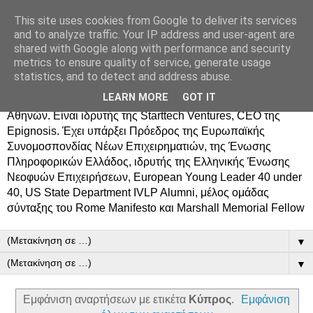
This site uses cookies from Google to deliver its services
Δημήτρης Τσίγκος
and to analyze traffic. Your IP address and user-agent are
shared with Google along with performance and security
metrics to ensure quality of service, generate usage
Ο Δημήτρης Τσίγκος γεννήθηκε στον Ασπρόπυργο.
statistics, and to detect and address abuse.
Σπούδασε Επιστήμη Υπολογιστών στο Πανεπιστήμιο
LEARN MORE
GOT IT
Κρήτης, πήρε MBA από το Οικονομικό Πανεπιστήμιο
Αθηνών. Είναι ιδρυτής της Starttech Ventures, CEO της
Epignosis. Έχει υπάρξει Πρόεδρος της Ευρωπαϊκής
Συνομοσπονδίας Νέων Επιχειρηματιών, της Ένωσης
Πληροφορικών Ελλάδος, ιδρυτής της Ελληνικής Ένωσης
Νεοφυών Επιχειρήσεων, European Young Leader 40 under
40, US State Department IVLP Alumni, μέλος ομάδας
σύνταξης του Rome Manifesto και Marshall Memorial Fellow
▼
▼
Εμφάνιση αναρτήσεων με ετικέτα
Κύπρος
.
Εμφάνιση