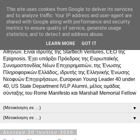
This site uses cookies from Google to deliver its services
Δημήτρης Τσίγκος
and to analyze traffic. Your IP address and user-agent are
shared with Google along with performance and security
metrics to ensure quality of service, generate usage
Ο Δημήτρης Τσίγκος γεννήθηκε στον Ασπρόπυργο.
statistics, and to detect and address abuse.
Σπούδασε Επιστήμη Υπολογιστών στο Πανεπιστήμιο
LEARN MORE
GOT IT
Κρήτης, πήρε MBA από το Οικονομικό Πανεπιστήμιο
Αθηνών. Είναι ιδρυτής της Starttech Ventures, CEO της
Epignosis. Έχει υπάρξει Πρόεδρος της Ευρωπαϊκής
Συνομοσπονδίας Νέων Επιχειρηματιών, της Ένωσης
Πληροφορικών Ελλάδος, ιδρυτής της Ελληνικής Ένωσης
Νεοφυών Επιχειρήσεων, European Young Leader 40 under
40, US State Department IVLP Alumni, μέλος ομάδας
σύνταξης του Rome Manifesto και Marshall Memorial Fellow
▼
▼
Δευτέρα 20 Ιουλίου 2026