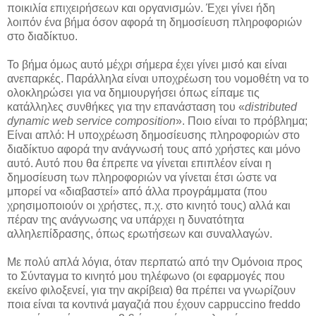
ποικιλία επιχειρήσεων και οργανισμών. Έχει γίνει ήδη
λοιπόν ένα βήμα όσον αφορά τη δημοσίευση πληροφοριών
στο διαδίκτυο.
Το βήμα όμως αυτό μέχρι σήμερα έχει γίνει μισό και είναι
ανεπαρκές. Παράλληλα είναι υποχρέωση του νομοθέτη να το
ολοκληρώσει για να δημιουργήσει όπως είπαμε τις
κατάλληλες συνθήκες για την επανάσταση του «
distributed
dynamic web service composition
». Ποιο είναι το πρόβλημα;
Είναι απλό: Η υποχρέωση δημοσίευσης πληροφοριών στο
διαδίκτυο αφορά την ανάγνωσή τους από χρήστες και μόνο
αυτό. Αυτό που θα έπρεπε να γίνεται επιπλέον είναι η
δημοσίευση των πληροφοριών να γίνεται έτσι ώστε να
μπορεί να «διαβαστεί» από άλλα προγράμματα (που
χρησιμοποιούν οι χρήστες, π.χ. στο κινητό τους) αλλά και
πέραν της ανάγνωσης να υπάρχει η δυνατότητα
αλληλεπίδρασης, όπως ερωτήσεων και συναλλαγών.
Με πολύ απλά λόγια, όταν περπατώ από την Ομόνοια προς
το Σύνταγμα το κινητό μου τηλέφωνο (οι εφαρμογές που
εκείνο φιλοξενεί, για την ακρίβεια) θα πρέπει να γνωρίζουν
ποια είναι τα κοντινά μαγαζιά που έχουν cappuccino freddo