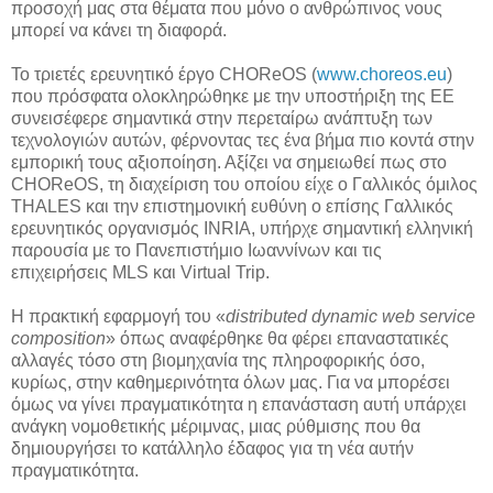
προσοχή μας στα θέματα που μόνο ο ανθρώπινος νους
μπορεί να κάνει τη διαφορά.
Το τριετές ερευνητικό έργο CHOReOS (
www.choreos.eu
)
που πρόσφατα ολοκληρώθηκε με την υποστήριξη της ΕΕ
συνεισέφερε σημαντικά στην περεταίρω ανάπτυξη των
τεχνολογιών αυτών, φέρνοντας τες ένα βήμα πιο κοντά στην
εμπορική τους αξιοποίηση. Αξίζει να σημειωθεί πως στο
CHOReOS, τη διαχείριση του οποίου είχε ο Γαλλικός όμιλος
THALES και την επιστημονική ευθύνη ο επίσης Γαλλικός
ερευνητικός οργανισμός INRIA, υπήρχε σημαντική ελληνική
παρουσία με το Πανεπιστήμιο Ιωαννίνων και τις
επιχειρήσεις MLS και Virtual Trip.
Η πρακτική εφαρμογή του «
distributed dynamic web service
composition
» όπως αναφέρθηκε θα φέρει επαναστατικές
αλλαγές τόσο στη βιομηχανία της πληροφορικής όσο,
κυρίως, στην καθημερινότητα όλων μας. Για να μπορέσει
όμως να γίνει πραγματικότητα η επανάσταση αυτή υπάρχει
ανάγκη νομοθετικής μέριμνας, μιας ρύθμισης που θα
δημιουργήσει το κατάλληλο έδαφος για τη νέα αυτήν
πραγματικότητα.