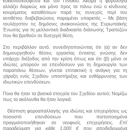
κοκκινοσκουφίτσα και τον Πινόκιο. Ακόμα η φορολογία
αλλάζει διαρκώς και μόνο προς τα πάνω ενώ ο κίνδυνος
κουρέματος καταθέσεων παρά τις συνεχείς περί του
αντιθέτου διαβεβαιώσεις παραμένει υπαρκτός – Με βάση
τουλάχιστον τις δημόσιες ανακοινώσεις της Ευρωπαϊκής
Ένωσης για τη μελλοντική διαδικασία διάσωσης Τραπεζών
που θα βρεθούν σε δυσχερή θέση.
Στο περιβάλλον αυτό, συνειδητοποιώντας ότι (α) αν δεν
δημιουργηθούν θέσεις εργασίας έντασης γνώσης δεν
υπάρχει διέξοδος από την κρίση όπως και ότι (β) μόνο οι
ιδιώτες μπορούν να επενδύσουν για τη δημιουργία των
παραπάνω θέσεων, γίνεται επιτακτική η ανάγκη για τη
χάραξη ενός Σχεδίου υποστήριξης και ενθάρρυνσης των
ιδιωτικών επενδύσεων.
Ποια θα ήταν τα βασικά στοιχεία του Σχεδίου αυτού; Νομίζω
πως τα ακόλουθα θα ήταν λογικά:
Θέσπιση φοροαπαλλαγής για ιδιώτες και επιχειρήσεις ως
ποσοστό επενδύσεων που πιστοποιημένα
πραγματοποιήθηκαν σε νεοφυείς επιχειρήσεις.
Επί
παραδείγματι για κάθε 1.000 € που αποδεδειγμένα