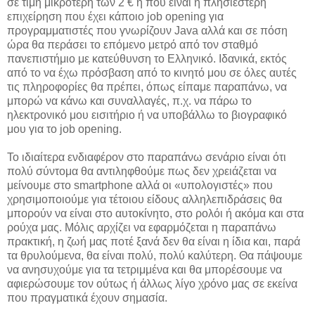
σε τιμή μικρότερη των 2 € ή που είναι η πλησιέστερη
επιχείρηση που έχει κάποιο job opening για
προγραμματιστές που γνωρίζουν Java αλλά και σε πόση
ώρα θα περάσει το επόμενο μετρό από τον σταθμό
πανεπιστήμιο με κατεύθυνση το Ελληνικό. Ιδανικά, εκτός
από το να έχω πρόσβαση από το κινητό μου σε όλες αυτές
τις πληροφορίες θα πρέπει, όπως είπαμε παραπάνω, να
μπορώ να κάνω και συναλλαγές, π.χ. να πάρω το
ηλεκτρονικό μου εισιτήριο ή να υποβάλλω το βιογραφικό
μου για το job opening.
Το ιδιαίτερα ενδιαφέρον στο παραπάνω σενάριο είναι ότι
πολύ σύντομα θα αντιληφθούμε πως δεν χρειάζεται να
μείνουμε στο smartphone αλλά οι «υπολογιστές» που
χρησιμοποιούμε για τέτοιου είδους αλληλεπιδράσεις θα
μπορούν να είναι στο αυτοκίνητο, στο ρολόι ή ακόμα και στα
ρούχα μας. Μόλις αρχίζει να εφαρμόζεται η παραπάνω
πρακτική, η ζωή μας ποτέ ξανά δεν θα είναι η ίδια και, παρά
τα θρυλούμενα, θα είναι πολύ, πολύ καλύτερη. Θα πάψουμε
να ανησυχούμε για τα τετριμμένα και θα μπορέσουμε να
αφιερώσουμε τον ούτως ή άλλως λίγο χρόνο μας σε εκείνα
που πραγματικά έχουν σημασία.