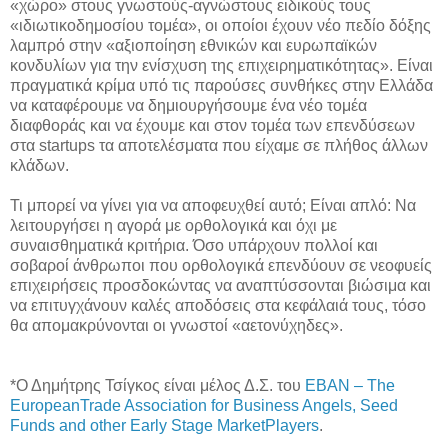
«χώρο» στους γνωστούς-αγνώστους ειδικούς τους
«ιδιωτικοδημοσίου τομέα», οι οποίοι έχουν νέο πεδίο δόξης
λαμπρό στην «αξιοποίηση εθνικών και ευρωπαϊκών
κονδυλίων για την ενίσχυση της επιχειρηματικότητας». Είναι
πραγματικά κρίμα υπό τις παρούσες συνθήκες στην Ελλάδα
να καταφέρουμε να δημιουργήσουμε ένα νέο τομέα
διαφθοράς και να έχουμε και στον τομέα των επενδύσεων
στα
startups
τα αποτελέσματα που είχαμε σε πλήθος άλλων
κλάδων.
Τι μπορεί να γίνει για να αποφευχθεί αυτό; Είναι απλό: Να
λειτουργήσει η αγορά με ορθολογικά και όχι με
συναισθηματικά κριτήρια. Όσο υπάρχουν πολλοί και
σοβαροί άνθρωποι που ορθολογικά επενδύουν σε νεοφυείς
επιχειρήσεις προσδοκώντας να αναπτύσσονται βιώσιμα και
να επιτυγχάνουν καλές αποδόσεις στα κεφάλαιά τους, τόσο
θα απομακρύνονται οι γνωστοί «αετονύχηδες».
*
Ο Δημήτρης Τσίγκος είναι μέλος Δ
.
Σ
.
του
EBAN – The
EuropeanTrade Association for Business Angels, Seed
Funds and other Early Stage MarketPlayers
.