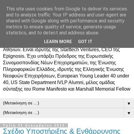
This site uses cookies from Google to deliver its services
Δημήτρης Τσίγκος
and to analyze traffic. Your IP address and user-agent are
shared with Google along with performance and security
metrics to ensure quality of service, generate usage
Ο Δημήτρης Τσίγκος γεννήθηκε στον Ασπρόπυργο.
statistics, and to detect and address abuse.
Σπούδασε Επιστήμη Υπολογιστών στο Πανεπιστήμιο
LEARN MORE
GOT IT
Κρήτης, πήρε MBA από το Οικονομικό Πανεπιστήμιο
Αθηνών. Είναι ιδρυτής της Starttech Ventures, CEO της
Epignosis. Έχει υπάρξει Πρόεδρος της Ευρωπαϊκής
Συνομοσπονδίας Νέων Επιχειρηματιών, της Ένωσης
Πληροφορικών Ελλάδος, ιδρυτής της Ελληνικής Ένωσης
Νεοφυών Επιχειρήσεων, European Young Leader 40 under
40, US State Department IVLP Alumni, μέλος ομάδας
σύνταξης του Rome Manifesto και Marshall Memorial Fellow
▼
▼
Τρίτη 31 Δεκεμβρίου 2013
Σχέδιο Υποστήριξης & Ενθάρρυνσης