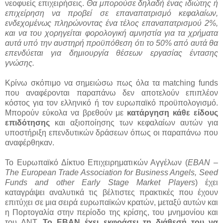
νεοφυείς επιχειρήσεις.
Θα μπορούσε δηλαδή ένας ιδιώτης ή
επιχείρηση να προβεί σε επαναπατρισμό κεφαλαίων,
ενδεχομένως πληρώνοντας ένα τέλος επαναπατρισμού 2%,
και να του χορηγείται φορολογική αμνηστία για τα χρήματα
αυτά υπό την αυστηρή προϋπόθεση ότι το 50% από αυτά θα
επενδύεται για δημιουργία θέσεων εργασίας έντασης
γνώσης.
Κρίνω σκόπιμο να σημειώσω πως όλα τα
matching
funds
που αναφέρονται παραπάνω δεν αποτελούν επιπλέον
κόστος για τον ελληνικό ή τον ευρωπαϊκό προϋπολογισμό.
Μπορούν εύκολα να βρεθούν με
κατάργηση κάθε είδους
επιδότησης
και αξιοποίησης των κεφαλαίων αυτών για
υποστήριξη επενδυτικών δράσεων όπως οι παραπάνω που
αναφέρθηκαν.
Το Ευρωπαϊκό Δίκτυο Επιχειρηματικών Αγγέλων (
EBAN
–
The
European
Trade
Association
for
Business
Angels
,
Seed
Funds
and
other
Early
Stage
Market
Players
) έχει
καταγράψει αναλυτικά τις βέλτιστες πρακτικές που έχουν
επιτύχει σε μια σειρά ευρωπαϊκών κρατών, μεταξύ αυτών και
η Πορτογαλία στην περίοδο της κρίσης, του μνημονίου και
του ΔΝΤ.
Το ΕΒΑΝ έχει εκφράσει τη διάθεσή του να