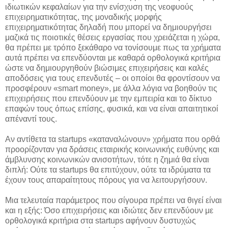
ιδιωτικών κεφαλαίων για την ενίσχυση της νεοφυούς
επιχειρηματικότητας, της μοναδικής μορφής
επιχειρηματικότητας δηλαδή που μπορεί να δημιουργήσει
μαζικά τις ποιοτικές θέσεις εργασίας που χρειάζεται η χώρα,
θα πρέπει με τρόπο ξεκάθαρο να τονίσουμε πως τα χρήματα
αυτά πρέπει να επενδύονται με καθαρά ορθολογικά κριτήρια
ώστε να δημιουργηθούν βιώσιμες επιχειρήσεις και καλές
αποδόσεις για τους επενδυτές – οι οποίοι θα φροντίσουν να
προσφέρουν «
smart
money
», με άλλα λόγια να βοηθούν τις
επιχειρήσεις που επενδύουν με την εμπειρία και το δίκτυο
επαφών τους όπως επίσης, φυσικά, και να είναι απαιτητικοί
απέναντί τους.
Αν αντίθετα τα
startups
«καταναλώνουν» χρήματα που ορθά
προορίζονταν για δράσεις εταιρικής κοινωνικής ευθύνης και
άμβλυνσης κοινωνικών ανισοτήτων, τότε η ζημιά θα είναι
διπλή: Ούτε τα
startups
θα επιτύχουν, ούτε τα ιδρύματα τα
έχουν τους απαραίτητους πόρους για να λειτουργήσουν.
Μια τελευταία παράμετρος που σίγουρα πρέπει να θιγεί είναι
και η εξής: Όσο επιχειρήσεις και ιδιώτες δεν επενδύουν με
ορθολογικά κριτήρια στα
startups
αφήνουν δυστυχώς