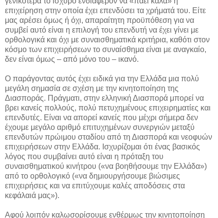
γενικότερα το ισχυρό ενδιαφέρον να «πάει καλά» η
επιχείρηση στην οποία έχει επενδύσει τα χρήματά του. Είτε
μας αρέσει όμως ή όχι, απαραίτητη προϋπόθεση για να
συμβεί αυτό είναι η επιλογή του επενδυτή να έχει γίνει με
ορθολογικά και όχι με συναισθηματικά κριτήρια, καθότι στον
κόσμο των επιχειρήσεων το συναίσθημα είναι με αναγκαίο,
δεν είναι όμως – από μόνο του – ικανό.
Ο παράγοντας αυτός έχει ειδικά για την Ελλάδα μια πολύ
μεγάλη σημασία σε σχέση με την κινητοποίηση της
Διασποράς. Πράγματι, στην ελληνική Διασπορά μπορεί να
βρει κανείς πολλούς, πολύ πετυχημένους επιχειρηματίες και
επενδυτές. Είναι να απορεί κανείς που μέχρι σήμερα δεν
έχουμε μεγάλο αριθμό επιτυχημένων συνεργιών μεταξύ
επενδυτών πρώιμου σταδίου από τη Διασπορά και νεοφυών
επιχειρήσεων στην Ελλάδα. Ισχυρίζομαι ότι ένας βασικός
λόγος που συμβαίνει αυτό είναι η πρόταξη του
συναισθηματικού κινήτρου («να βοηθήσουμε την Ελλάδα»)
από το ορθολογικό («να δημιουργήσουμε βιώσιμες
επιχειρήσεις και να επιτύχουμε καλές αποδόσεις στα
κεφάλαιά μας»).
Αφού λοιπόν καλωσορίσουμε ενθέρμως την κινητοποίηση