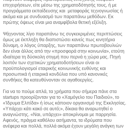
επιχειρήσεων, είτε μέσω της χρηματοδότησής τους, ή με
προγράμματα εκπαίδευσης και μεταφοράς τεχνογνωσίας ή
ακόμα και με συνδυασμό των παραπάνω μεθόδων. Εκ
πρώτης όψεως είναι μια αναμφίβολα θετική εξέλιξη.
Ψάχνοντας λίγο παραπάνω τις συγκεκριμένες περιπτώσεις
όμως με έκπληξη θα διαπιστώσει κανείς πως κινητήρια
δύναμη, ο λόγος ύπαρξης, των παραπάνω πρωτοβουλιών
δεν είναι άλλος από την «προσφορά στην κοινωνία», ετούτη
ιδιαίτερα τη δύσκολη στιγμή που περνά η χώρα μας. Πηγή
λοιπόν των σχετικών χρηματοδοτήσεων είναι οι
προϋπολογισμοί εταιρικής κοινωνικής ευθύνης και
προσωπικά ή εταιρικά κονδύλια που υπό κανονικές
συνθήκες θα κατευθύνονταν σε αγαθοεργίες.
Για να το πούμε απλά, τα χρήματα που σήμερα πάνε στα
startups
προορίζονταν για το «Χαμόγελο του Παιδιού», το
«Ίδρυμα Ελπίδα» ή ίσως κάποιον οργανισμό της Εκκλησίας.
«Υπάρχει κάτι κακό σε αυτό;», δίκαια θα αναρωτηθεί ο
αναγνώστης. «Ναι, υπάρχει» αποκρίνομαι με παρρησία.
Αφενός, πράγμα καθόλου ασήμαντα, τα ιδρύματα που
ανέφερα και πολλά, πολλά ακόμα έχουν μεγάλη ανάγκη των