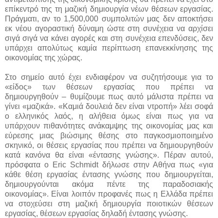
επίκεντρό της τη μαζική δημιουργία νέων θέσεων εργασίας.
Πράγματι, αν το 1,500,000 συμπολιτών μας δεν αποκτήσει
εκ νέου αγοραστική δύναμη ώστε στη συνέχεια να αρχίσει
σιγά σιγά να κάνει αγορές και στη συνέχεια επενδύσεις, δεν
υπάρχει απολύτως καμία περίπτωση επανεκκίνησης της
οικονομίας της χώρας.
Στο σημείο αυτό έχει ενδιαφέρον να συζητήσουμε για το
«είδος» των θέσεων εργασίας που πρέπει να
δημιουργηθούν – θυμίζουμε πως αυτό μάλιστα πρέπει να
γίνει «μαζικά». «Καμιά δουλειά δεν είναι ντροπή» λέει σοφά
ο ελληνικός λαός, η αλήθεια όμως είναι πως για να
υπάρχουν πιθανότητες ανάκαμψης της οικονομίας μας και
εύρεσης μιας βιώσιμης θέσης στο παγκοσμιοποιημένο
σκηνικό, οι θέσεις εργασίας που πρέπει να δημιουργηθούν
κατά κανόνα θα είναι «έντασης γνώσης». Πέραν αυτού,
πρόσφατα ο
Eric
Schmidt
δήλωσε στην Αθήνα πως «για
κάθε θέση εργασίας έντασης γνώσης που δημιουργείται,
δημιουργούνται ακόμα πέντε της παραδοσιακής
οικονομίας». Είναι λοιπόν προφανές πως η Ελλάδα πρέπει
να στοχεύσει στη μαζική δημιουργία ποιοτικών θέσεων
εργασίας, θέσεων εργασίας δηλαδή έντασης γνώσης.