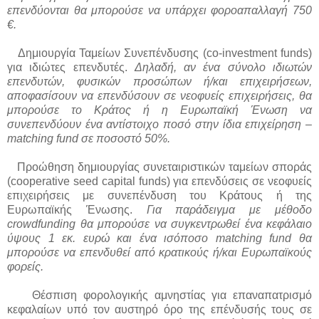
επενδύονται θα μπορούσε να υπάρχει φοροαπαλλαγή 750
€.
Δημιουργία Ταμείων Συνεπένδυσης (
co
-
investment
funds
)
για ιδιώτες επενδυτές.
Δηλαδή, αν ένα σύνολο ιδιωτών
επενδυτών, φυσικών προσώπων ή/και επιχειρήσεων,
αποφασίσουν να επενδύσουν σε νεοφυείς επιχειρήσεις, θα
μπορούσε το Κράτος ή η Ευρωπαϊκή Ένωση να
συνεπενδύουν ένα αντίστοιχο ποσό στην ίδια επιχείρηση –
matching
fund
σε ποσοστό 50%.
Προώθηση δημιουργίας συνεταιριστικών ταμείων σποράς
(
cooperative
seed
capital
funds
) για επενδύσεις σε νεοφυείς
επιχειρήσεις με συνεπένδυση του Κράτους ή της
Ευρωπαϊκής Ένωσης.
Για παράδειγμα με μέθοδο
crowdfunding
θα μπορούσε να συγκεντρωθεί ένα κεφάλαιο
ύψους 1 εκ. ευρώ και ένα ισόποσο
matching
fund
θα
μπορούσε να επενδυθεί από κρατικούς ή/και Ευρωπαϊκούς
φορείς.
Θέσπιση φορολογικής αμνηστίας για επαναπατρισμό
κεφαλαίων υπό τον αυστηρό όρο της επένδυσής τους σε