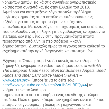
χρημάτων αυτών, ειδικά στις συνθήκες ανθρωπιστικής
κρίσης που συναντά κανείς στην Ελλάδα του 2013.
Αφετέρου και κατά μείζονα λόγο αποτελεί πρόβλημα
μεγίστης σημασίας ότι τα κεφάλαια αυτά νοούνται ως
«έξοδα» για όσους τα προσφέρουν και όχι σαν
«επενδύσεις». Με άλλα λόγια, οι επιχειρήσεις και οι ιδιώτες
που ακολουθώντας τη λογική της αγαθοεργίας ενισχύουν τα
startups
, δεν περιμένουν στην πραγματικότητα τίποτα
περισσότερο από λίγη (ή περισσότερη) «καλή
δημοσιότητα». Δυστυχώς όμως το γεγονός αυτό καθιστά το
εγχείρημα από την αρχή θνησιγενές και αποτυχημένο.
Εξηγούμαι: Όπως μπορεί να δει κανείς σε ένα εξαιρετικά
δημοφιλές ενημερωτικό
video
που δημοσίευσε το «
EBAN
–
The
European
Trade
Association
for
Business
Angels
,
Seed
Funds
and
other
Early
Stage
Market
Players
–
www
.
eban
.
org
» [μπορείτε να το δείτε εδώ:
http
://
www
.
youtube
.
com
/
watch
?
v
=1
b
8
YLBFQy
44
] τα
χρήματα είναι το λιγότερο
σημαντικό από όσα προσφέρει ένας επενδυτής πρώιμου
σταδίου. Πολύ σημαντικότερα των χρημάτων είναι το δίκτυο
επαφών, οι γνωριμίες, η διοικητική τεχνογνωσία και