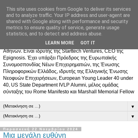
This site uses cookies from Google to deliver its services
Δημήτρης Τσίγκος
and to analyze traffic. Your IP address and user-agent are
shared with Google along with performance and security
metrics to ensure quality of service, generate usage
Ο Δημήτρης Τσίγκος γεννήθηκε στον Ασπρόπυργο.
statistics, and to detect and address abuse.
Σπούδασε Επιστήμη Υπολογιστών στο Πανεπιστήμιο
LEARN MORE
GOT IT
Κρήτης, πήρε MBA από το Οικονομικό Πανεπιστήμιο
Αθηνών. Είναι ιδρυτής της Starttech Ventures, CEO της
Epignosis. Έχει υπάρξει Πρόεδρος της Ευρωπαϊκής
Συνομοσπονδίας Νέων Επιχειρηματιών, της Ένωσης
Πληροφορικών Ελλάδος, ιδρυτής της Ελληνικής Ένωσης
Νεοφυών Επιχειρήσεων, European Young Leader 40 under
40, US State Department IVLP Alumni, μέλος ομάδας
σύνταξης του Rome Manifesto και Marshall Memorial Fellow
▼
▼
Παρασκευή 22 Νοεμβρίου 2024
Μια μεγάλη ευθύνη