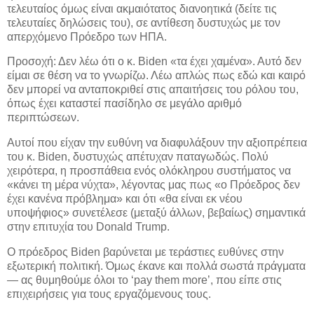
τελευταίος όμως είναι ακμαιότατος διανοητικά (δείτε τις
τελευταίες δηλώσεις του), σε αντίθεση δυστυχώς με τον
απερχόμενο Πρόεδρο των ΗΠΑ.
Προσοχή: Δεν λέω ότι ο κ. Biden «τα έχει χαμένα». Αυτό δεν
είμαι σε θέση να το γνωρίζω. Λέω απλώς πως εδώ και καιρό
δεν μπορεί να ανταποκριθεί στις απαιτήσεις του ρόλου του,
όπως έχει καταστεί πασίδηλο σε μεγάλο αριθμό
περιπτώσεων.
Αυτοί που είχαν την ευθύνη να διαφυλάξουν την αξιοπρέπεια
του κ. Biden, δυστυχώς απέτυχαν παταγωδώς. Πολύ
χειρότερα, η προσπάθεια ενός ολόκληρου συστήματος να
«κάνει τη μέρα νύχτα», λέγοντας μας πως «ο Πρόεδρος δεν
έχει κανένα πρόβλημα» και ότι «θα είναι εκ νέου
υποψήφιος» συνετέλεσε (μεταξύ άλλων, βεβαίως) σημαντικά
στην επιτυχία του Donald Trump.
O πρόεδρος Biden βαρύνεται με τεράστιες ευθύνες στην
εξωτερική πολιτική. Όμως έκανε και πολλά σωστά πράγματα
— ας θυμηθούμε όλοι το ‘pay them more’, που είπε στις
επιχειρήσεις για τους εργαζόμενους τους.