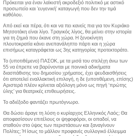
Πρόκειται για έναν λαϊκιστή ακροδεξιό πολιτικό με αστικό
προσωπείο και 'ευγενική' καταγωγή που δεν την τιμά
καθόλου.
Από εκεί και πέρα, ότι και να πει κανείς πια για τον Κυριάκο
Μητσοτάκη είναι λίγο. Τραγικός λίγος, θα μείνει στην ιστορία
για τη ζημιά που έκανε στη χώρα. Η ξενοκίνητη
πλουτοκρατία κάνει ανεπανάληπτο πάρτι και η χώρα
επισήμως καταγράφεται ως 3ης κατηγορίας προτεκτοράτο.
Το (υποτιθέμενο) ΠΑΣΟΚ, με τα μισά του στελέχη άνω των
55 να έπρεπε να βαρύνονται με ποινικά αδικήματα
διασπάθισης του δημοσίου χρήματος, έχει ψευδαισθήσεις
ότι αποτελεί εναλλακτική επιλογή, η δε (υποτιθέμενη, επίσης)
Αριστερά πλέον κρίνεται αξιόλογη μόνο ως πηγή ‘πρώτης
ύλης’ για θεατρικές επιθεωρήσεις.
Το αδιέξοδο φαντάζει πρωτόγνωρο.
Θα δώσει άραγε τη λύση ο κυρίαρχος Ελληνικός Λαός; Θα
αποφασίσουν επιτέλους οι ψηφοφόροι, οι οπαδοί, να
σταθούν στο ύψος των περιστάσεων και ξαναγίνουν
Πολίτες; Ή ίσως το μάλλον προφανές συλλογικό έλλειμμα