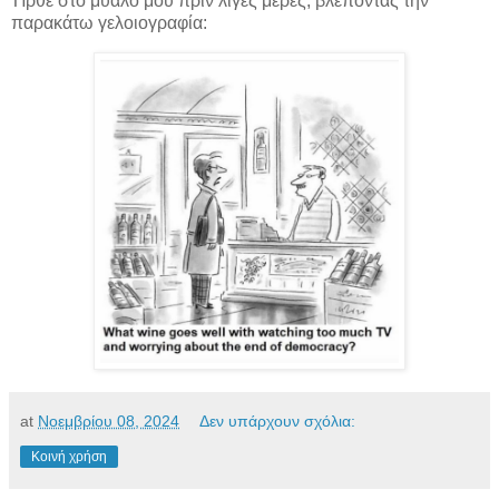
Ήρθε στο μυαλό μου πριν λίγες μέρες, βλέποντας την
παρακάτω γελοιογραφία:
at
Νοεμβρίου 08, 2024
Δεν υπάρχουν σχόλια:
Κοινή χρήση