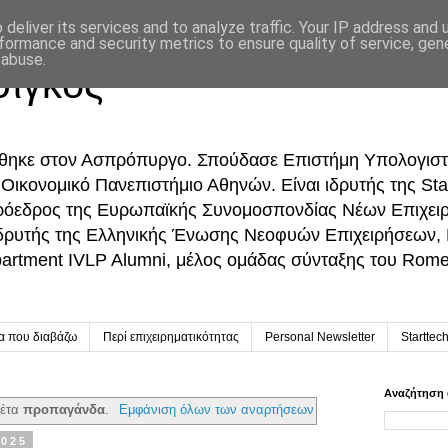
deliver its services and to analyze traffic. Your IP address and
formance and security metrics to ensure quality of service, ge
 abuse.
σίγκος
ήθηκε στον Ασπρόπυργο. Σπούδασε Επιστήμη Υπολογιστ
ικονομικό Πανεπιστήμιο Αθηνών. Είναι ιδρυτής της Sta
Πρόεδρος της Ευρωπαϊκής Συνομοσπονδίας Νέων Επιχει
δρυτής της Ελληνικής Ένωσης Νεοφυών Επιχειρήσεων,
partment IVLP Alumni, μέλος ομάδας σύνταξης του Rome 
ία που διαβάζω
Περί επιχειρηματικότητας
Personal Newsletter
Starttec
Αναζήτηση 
κέτα
προπαγάνδα
.
Εμφάνιση όλων των αναρτήσεων
2025