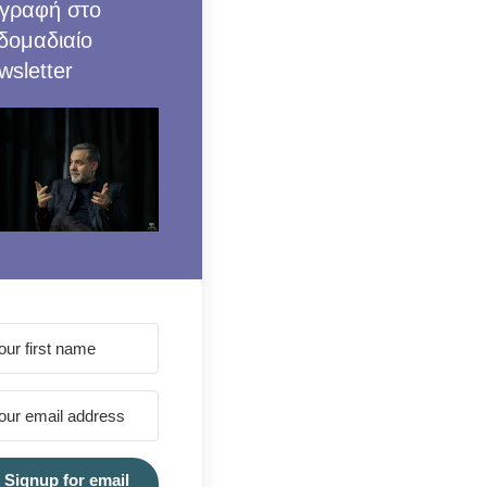
γραφή στο
δομαδιαίο
wsletter
Signup for email