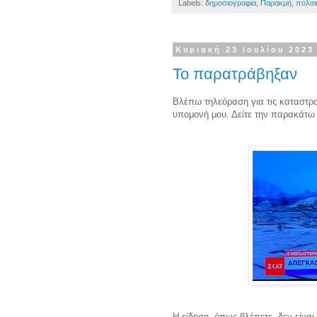
Labels:
δημοσιογραφία
,
Παρακμή
,
πολιτι
Κυριακή 23 Ιουλίου 2023
Το παρατράβηξαν
Βλέπω τηλεόραση για τις καταστρ
υπομονή μου. Δείτε την παρακάτω
Η είδηση, όπως βλέπετε, δεν είναι