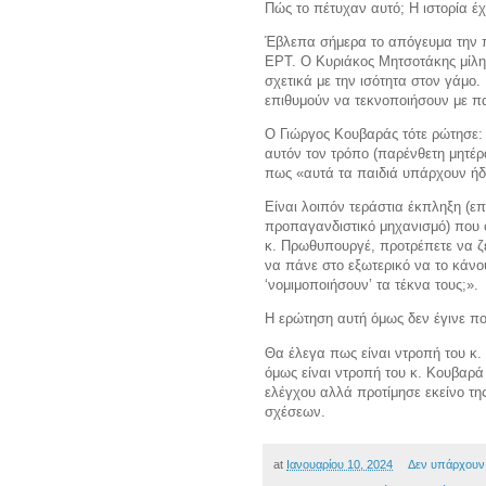
Πώς το πέτυχαν αυτό; Η ιστορία έχ
Έβλεπα σήμερα το απόγευμα την 
ΕΡΤ. Ο Κυριάκος Μητσοτάκης μίλησ
σχετικά με την ισότητα στον γάμο
επιθυμούν να τεκνοποιήσουν με πα
Ο Γιώργος Κουβαράς τότε ρώτησε: 
αυτόν τον τρόπο (παρένθετη μητέρ
πως «αυτά τα παιδιά υπάρχουν ήδ
Είναι λοιπόν τεράστια έκπληξη (ε
προπαγανδιστικό μηχανισμό) που 
κ. Πρωθυπουργέ, προτρέπετε να 
να πάνε στο εξωτερικό να το κάνο
‘νομιμοποιήσουν’ τα τέκνα τους;».
Η ερώτηση αυτή όμως δεν έγινε π
Θα έλεγα πως είναι ντροπή του κ.
όμως είναι ντροπή του κ. Κουβαρά
ελέγχου αλλά προτίμησε εκείνο τ
σχέσεων.
at
Ιανουαρίου 10, 2024
Δεν υπάρχουν