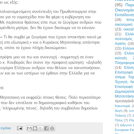
ει ως εξής:
(95)
Παρ
Οικονομία
πολυαναμενόμενη συνέντευξη του Πρωθυπουργού στην
Εκπαίδευσ
ε για το νομοσχέδιο που θα φέρει η κυβέρνηση του
(28)
Ιστο
. Με περίσσεια θράσους είπε πως τα ζευγάρια ανδρών που
οικονομική 
ρένθετη μητέρα, δεν θα έχουν δικαίωμα να το κάνουν.
(23)
οικογέ
(21)
Ελλά
« Τι θα συμβεί με ζευγάρια που έχουν αποκτήσει τεκνό με
πολιτισμός
α) στο εξωτερικό;» και ο Κυριάκος Μητσοτάκης απάντησε
Αγάπη
(16
η, οπότε τα έχουν πλήρη δικαιώματα».
(15)
Ελλην
(15)
Ελλη
πιτρέψτε μου να πω και συνενοχή - συμμετοχή σε έναν
εκλογές 
ο κ. Κουβαράς δεν έκανε την προφανή ερώτηση: «Δηλαδή
Πληροφορι
(14)
Ελένη
ζευγάρια Ελλήνων ανδρών που θέλουν να τεκνοποιήσουν,
Επιστροφή 
υν και εκ των υστέρων να έρθουν στην Ελλάδα για να
Virtual Tri
Τεχνητή Ν
Επιστροφ
οτέ.
Δημοκρατία
Μητσοτάκη
 Μητσοτακη να εκφράζει τέτοιες θέσεις. Πολύ περισσότερο
προπαγάνδ
 που δεν επιτέλεσε το δημοσιογραφικό καθήκον του
Καινοτομία
(
ης ‘πληρωμένης πένας’, δηλαδή του συμβούλου δημοσίων
Αυγή
(8)
ευτ
Τσίγκος
(7)
Πόλις
(7)
Ρήγ
(7)
τρίγωνο 
 σχόλια:
European Fe