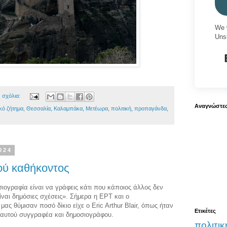
We 
Uns
 σχόλια:
Αναγνώστε
κό ζήτημα
,
Θεσσαλία
,
Καλαμπάκα
,
Μετέωρα
,
πολιτική
,
προπαγάνδα
,
024
ού καθήκοντος
ιογραφία είναι να γράφεις κάτι που κάποιος άλλος δεν
είναι δημόσιες σχέσεις». Σήμερα η ΕΡΤ και ο
ς θύμισαν ποσό δίκιο είχε o Eric Arthur Blair, όπως ήταν
Ετικέτες
 αυτού συγγραφέα και δημοσιογράφου.
πολιτικ