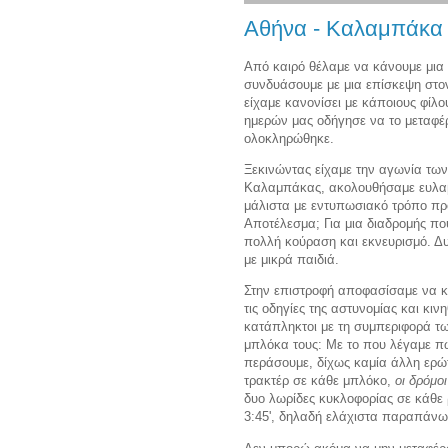
Αθήνα - Καλαμπάκα 
Από καιρό θέλαμε να κάνουμε μια 
συνδυάσουμε με μια επίσκεψη στο
είχαμε κανονίσει με κάποιους φίλο
ημερών μας οδήγησε να το μεταφέρο
ολοκληρώθηκε.
Ξεκινώντας είχαμε την αγωνία τω
Καλαμπάκας, ακολουθήσαμε ευλαβικ
μάλιστα με εντυπωσιακό τρόπο πρ
Αποτέλεσμα; Για μια διαδρομής που
πολλή κούραση και εκνευρισμό. Δυσ
με μικρά παιδιά.
Στην επιστροφή αποφασίσαμε να κ
τις οδηγίες της αστυνομίας και κι
κατάπληκτοι με τη συμπεριφορά τ
μπλόκα τους: Με το που λέγαμε πω
περάσουμε, δίχως καμία άλλη ερ
τρακτέρ σε κάθε μπλόκο,
οι δρόμοι
δυο λωρίδες κυκλοφορίας σε κάθε
3:45', δηλαδή ελάχιστα παραπάνω