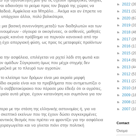
 την αγανάκτησή μου για τις σχεδόν
τιμωρητικές
οδηγίες
►
2022
(3
αι αδιανόητο το ρεύμα προς τον βορρά της χώρας να
βαδειά, Αμφίκλεια και Μπράλο... Ακόμα και αν έπρεπε να
►
2021
(3
 υπάρχουν άλλοι, πολύ βολικότεροι,
►
2020
(6
►
2019
(3
ε μια βασική συνεννόηση μεταξύ των διαδηλωτών και των
νουμένων - σίγουρα οι οικογένειες, οι ασθενείς, μαθητές
►
2018
(4
ν χωρίς κανένα πρόβλημα να περνούν κανονικά από την
►
2017
(2
ση έχει απεργιακή φύση, ως προς τις μεταφορές προϊόντων
►
2016
(1
►
2015
(2
 την ασφάλεια, επιλέγεται να ριχτεί λάδι στη φωτιά και
►
2014
(9)
ν ομάδων Σύγκρουση όμως που μέχρι στιγμής δεν
►
2013
(4
ι μαζικά με το πλευρό των αγροτών.
►
2012
(5
 το κλείσιμο των δρόμων είναι μια ακραία μορφή
►
2011
(2
διο ακραία είναι και τα προβλήματα που αντιμετωπίζει ο
►
2010
(1
Το σαββατοκύριακο που πέρασε μου έδειξε ότι οι αγρότες,
ραία αυτά μέτρα, έχουν κατανόηση και συμπόνια για τον
►
2009
(1
►
2008
(1
ερα με την στάση της ελληνικής αστυνομίας ή, για να
►
2007
(1
το σκεπτικό εκείνων που της έχουν δώσει συγκεκριμένες
μαντικός θεσμός που πρέπει να φροντίζει για την ασφάλεια
Contact
ειραγωγείται και να γίνεται πιόνι στην πολιτική
Όνομα