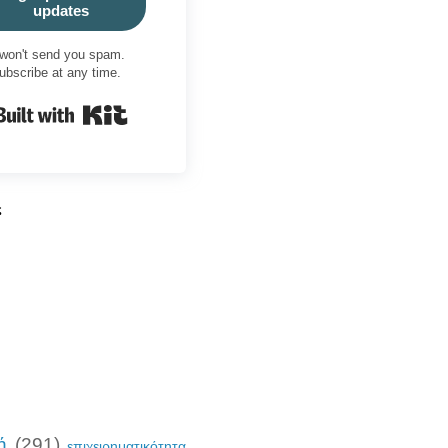
updates
won't send you spam.
ubscribe at any time.
Built with Kit
ς
ή
(291)
επιχειρηματικότητα