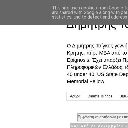
This site uses cookies from Google to 
are shared with Google along with per
statistics, and to detect and address
Δημήτρης Τ
Ο Δημήτρης Τσίγκος γενν
Κρήτης, πήρε MBA από το Ο
Epignosis. Έχει υπάρξει 
Πληροφορικών Ελλάδος, ι
40 under 40, US State De
Memorial Fellow
Άρθρα
Dimitris Tsingos
Βιβλ
Εμφάνιση αναρτήσεων με ετι
Κυριακή 21 Δεκεμβρίου 