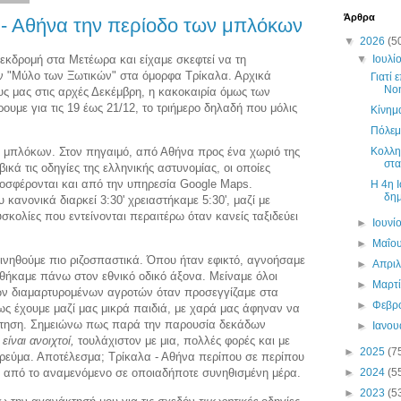
Άρθρα
- Αθήνα την περίοδο των μπλόκων
▼
2026
(5
εκδρομή στα Μετέωρα και είχαμε σκεφτεί να τη
▼
Ιουλί
ν "Μύλο των Ξωτικών" στα όμορφα Τρίκαλα. Αρχικά
Γιατί 
Νο
υς μας στις αρχές Δεκέμβρη, η κακοκαιρία όμως των
υμε για τις 19 έως 21/12, το τριήμερο δηλαδή που μόλις
Κίνημ
Πόλεμ
ν μπλόκων. Στον πηγαιμό, από Αθήνα προς ένα χωριό της
Κολλη
στα
ά τις οδηγίες της ελληνικής αστυνομίας, οι οποίες
οσφέρονται και από την υπηρεσία Google Maps.
H 4η Ι
δημ
 κανονικά διαρκεί 3:30' χρειαστήκαμε 5:30', μαζί με
κολίες που εντείνονται περαιτέρω όταν κανείς ταξιδεύει
►
Ιουνί
►
Μαΐο
ινηθούμε πιο ριζοσπαστικά. Όπου ήταν εφικτό, αγνοήσαμε
►
Απρι
νηθήκαμε πάνω στον εθνικό οδικό άξονα. Μείναμε όλοι
►
Μαρτ
ων διαμαρτυρομένων αγροτών όταν προσεγγίζαμε στα
►
Φεβρ
ς έχουμε μαζί μας μικρά παιδιά, με χαρά μας άφηναν να
ώτηση. Σημειώνω πως παρά την παρουσία δεκάδων
►
Ιανο
 είναι ανοιχτοί,
τουλάχιστον με μια, πολλές φορές και με
►
2025
(7
 ρεύμα. Αποτέλεσμα; Τρίκαλα - Αθήνα περίπου σε περίπου
 από το αναμενόμενο σε οποιαδήποτε συνηθισμένη μέρα.
►
2024
(5
►
2023
(5