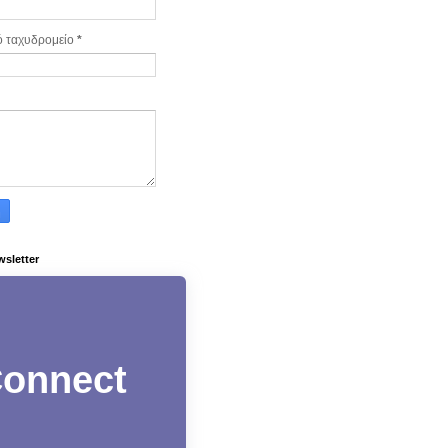
ό ταχυδρομείο
*
wsletter
onnect