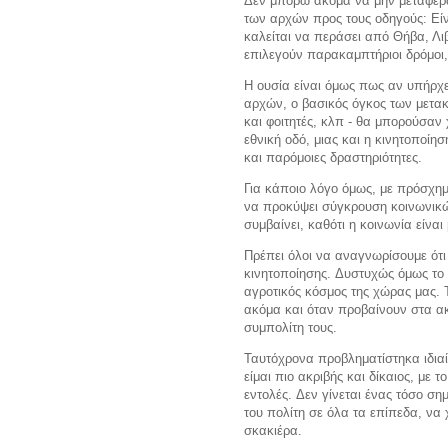
Δεν μπορώ ακόμα να μην μεταφέρω
των αρχών προς τους οδηγούς: Είν
καλείται να περάσει από Θήβα, Λι
επιλεγούν παρακαμπτήριοι δρόμοι,
Η ουσία είναι όμως πως αν υπήρχ
αρχών, ο βασικός όγκος των μετακι
και φοιτητές, κλπ - θα μπορούσα
εθνική οδό, μιας και η κινητοποίη
και παρόμοιες δραστηριότητες.
Για κάποιο λόγο όμως, με πρόσχημα
να προκύψει σύγκρουση κοινωνικώ
συμβαίνει, καθότι η κοινωνία είνα
Πρέπει όλοι να αναγνωρίσουμε ότι
κινητοποίησης. Δυστυχώς όμως το ί
αγροτικός κόσμος της χώρας μας. 
ακόμα και όταν προβαίνουν στα ακ
συμπολίτη τους.
Ταυτόχρονα προβληματίστηκα ιδιαίτ
είμαι πιο ακριβής και δίκαιος, με 
εντολές. Δεν γίνεται ένας τόσο ση
του πολίτη σε όλα τα επίπεδα, να χ
σκακιέρα.