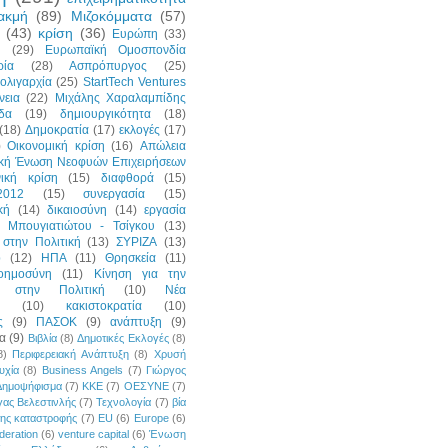
ακμή
(89)
Μιζοκόμματα
(57)
(43)
κρίση
(36)
Ευρώπη
(33)
η
(29)
Ευρωπαϊκή Ομοσπονδία
ρία
(28)
Ασπρόπυργος
(25)
ολιγαρχία
(25)
StartTech Ventures
νεια
(22)
Μιχάλης Χαραλαμπίδης
δα
(19)
δημιουργικότητα
(18)
(18)
Δημοκρατία
(17)
εκλογές
(17)
)
Οικονομική κρίση
(16)
Απώλεια
ική Ένωση Νεοφυών Επιχειρήσεων
νική κρίση
(15)
διαφθορά
(15)
2012
(15)
συνεργασία
(15)
κή
(14)
δικαιοσύνη
(14)
εργασία
 Μπουγιατιώτου - Τσίγκου
(13)
στην Πολιτική
(13)
ΣΥΡΙΖΑ
(13)
p
(12)
ΗΠΑ
(11)
Θρησκεία
(11)
οημοσύνη
(11)
Κίνηση για την
ή στην Πολιτική
(10)
Νέα
(10)
κακιστοκρατία
(10)
ς
(9)
ΠΑΣΟΚ
(9)
ανάπτυξη
(9)
α
(9)
Βιβλία
(8)
Δημοτικές Εκλογές
(8)
8)
Περιφερειακή Ανάπτυξη
(8)
Χρυσή
υχία
(8)
Business Angels
(7)
Γιώργος
Δημοψήφισμα
(7)
ΚΚΕ
(7)
ΟΕΣΥΝΕ
(7)
ας Βελεστινλής
(7)
Τεχνολογία
(7)
βία
της καταστροφής
(7)
EU
(6)
Europe
(6)
deration
(6)
venture capital
(6)
Ένωση