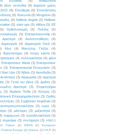
κών Ελλάδας
(6)
Ανθρώπινα
6)
Δέον γενέσθαι
(6)
Δημόσιο χρέος
 2015
(6)
Ελευθερία
(6)
Επανάσταση
νδύσεις
(6)
Κοινωνία
(6)
Μνημόνιο
(6)
ρόοδος
(6)
Hellenic Angels
(5)
Hellenic
ciation
(5)
start-ups
(5)
Αθήνα
(5)
ΕΕ
(5)
Ορθολογισμός
(5)
Πολίτης
(5)
σοσιαλισμός
(5)
Entrepreneurship
(4)
Αριστερά
(4)
Αυτοπεποίθηση
(4)
Δημιουργία
(4)
Δημιουργία Ξανά
(4)
4)
Κίνα
(4)
Μανώλης Γλέζος
(4)
)
Φροντιστήριο
(4)
ένοχη κάστα
(4)
τρατηγική
(4)
συλλογικότητα
(4)
φίλοι
)
Entrepreneur Week
(3)
Entrepreneur
ce
(3)
Entrepreneurial Ecosystem
(3)
 Start Ups
(3)
Άβατο
(3)
Αισιοδοξία
(3)
Αντίσταση
(3)
Αξιοκρατία
(3)
Αριστερά
ίας
(3)
Γενιά του Δέκα
(3)
Δράση
(3)
νωμένη Αριστερά
(3)
Επιμελητήριο
ής
(3)
Θριάσιο Πεδίο
(3)
Κύπρος
(3)
Νεανική Επιχειρηματικότητα
(3)
Ορθός
νελλήνιες
(3)
Συμβολικό Κεφάλαιο
(3)
αντιπροσωπευτικότητα
(3)
ευρώ
(3)
ατρο
(3)
μάστορες
(3)
μαζικότητα
(3)
3)
παραγωγή
(3)
προοδευτικότητα
(3)
)
σεμινάρια
(3)
συντήρηση
(3)
ANB13
of Failure
(2)
EBAN
(2)
European
)
Federal Europe
(2)
Greece
(2)
IVLP
(2)