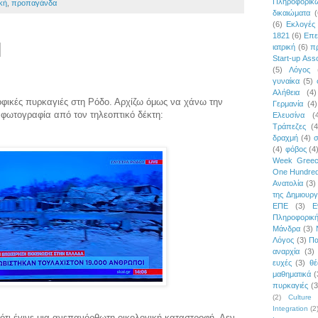
Πληροφορι
κή
,
προπαγάνδα
δικαιώματα
(
(6)
Εκλογές
1821
(6)
Επε
ιατρική
(6)
π
Start-up Asso
(5)
Λόγος
γυναίκα
(5)
Αλήθεια
(4)
οφικές πυρκαγιές στη Ρόδο. Αρχίζω όμως να χάνω την
Γερμανία
(4)
 φωτογραφία από τον τηλεοπτικό δέκτη:
Ελευσίνα
(
Τράπεζες
(4
δραχμή
(4)
σ
(4)
φόβος
(4
Week Gree
One Hundred
Ανατολία
(3)
της Δημιουργ
ΕΠΕ
(3)
Ε
Πληροφορικ
Μάνδρα
(3)
Λόγος
(3)
Πα
αναρχία
(3)
ευχές
(3)
θέ
μαθηματικά
(
πυρκαγιές
(3
(2)
Culture 
Integration
(2
 ότι έγινε μια ανεπανόρθωτη οικολογική καταστροφή. Δεν