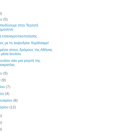
0)
ου
(5)
επενδύουμε στην Τεχνητή
ημοσύνη
α επαναγροτικοποίησης
ος με τη λειψυδρία: Κερδίσαμε!
μένοι στους δρόμους της Αθήνας
 μέσα Ιουλίου
ουλίου σαν μια γιορτή της
οκρατίας
ου
(5)
υ
(9)
λίου
(7)
ίου
(4)
ουαρίου
(8)
υαρίου
(12)
5)
5)
3)