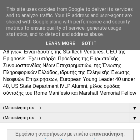
This site uses cookies from Google to deliver its services
Δημήτρης Τσίγκος
and to analyze traffic. Your IP address and user-agent are
shared with Google along with performance and security
metrics to ensure quality of service, generate usage
Ο Δημήτρης Τσίγκος γεννήθηκε στον Ασπρόπυργο.
statistics, and to detect and address abuse.
Σπούδασε Επιστήμη Υπολογιστών στο Πανεπιστήμιο
LEARN MORE
GOT IT
Κρήτης, πήρε MBA από το Οικονομικό Πανεπιστήμιο
Αθηνών. Είναι ιδρυτής της Starttech Ventures, CEO της
Epignosis. Έχει υπάρξει Πρόεδρος της Ευρωπαϊκής
Συνομοσπονδίας Νέων Επιχειρηματιών, της Ένωσης
Πληροφορικών Ελλάδος, ιδρυτής της Ελληνικής Ένωσης
Νεοφυών Επιχειρήσεων, European Young Leader 40 under
40, US State Department IVLP Alumni, μέλος ομάδας
σύνταξης του Rome Manifesto και Marshall Memorial Fellow
▼
▼
Εμφάνιση αναρτήσεων με ετικέτα
επανεκκίνηση
.