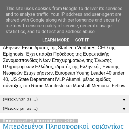
This site uses cookies from Google to deliver its services
Δημήτρης Τσίγκος
and to analyze traffic. Your IP address and user-agent are
shared with Google along with performance and security
metrics to ensure quality of service, generate usage
Ο Δημήτρης Τσίγκος γεννήθηκε στον Ασπρόπυργο.
statistics, and to detect and address abuse.
Σπούδασε Επιστήμη Υπολογιστών στο Πανεπιστήμιο
LEARN MORE
GOT IT
Κρήτης, πήρε MBA από το Οικονομικό Πανεπιστήμιο
Αθηνών. Είναι ιδρυτής της Starttech Ventures, CEO της
Epignosis. Έχει υπάρξει Πρόεδρος της Ευρωπαϊκής
Συνομοσπονδίας Νέων Επιχειρηματιών, της Ένωσης
Πληροφορικών Ελλάδος, ιδρυτής της Ελληνικής Ένωσης
Νεοφυών Επιχειρήσεων, European Young Leader 40 under
40, US State Department IVLP Alumni, μέλος ομάδας
σύνταξης του Rome Manifesto και Marshall Memorial Fellow
▼
▼
Παρασκευή 25 Δεκεμβρίου 2009
Μπερδεμένοι Πληροφορικοί, οριζοντίως