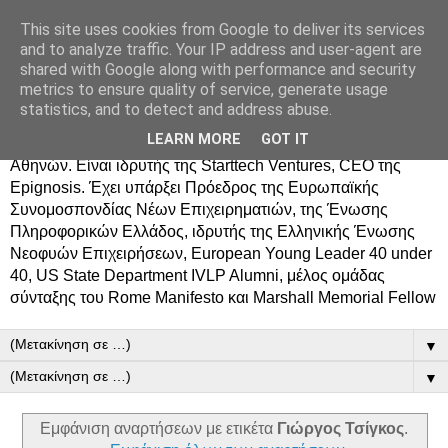
This site uses cookies from Google to deliver its services
Δημήτρης Τσίγκος
and to analyze traffic. Your IP address and user-agent are
shared with Google along with performance and security
metrics to ensure quality of service, generate usage
Ο Δημήτρης Τσίγκος γεννήθηκε στον Ασπρόπυργο.
statistics, and to detect and address abuse.
Σπούδασε Επιστήμη Υπολογιστών στο Πανεπιστήμιο
LEARN MORE
GOT IT
Κρήτης, πήρε MBA από το Οικονομικό Πανεπιστήμιο
Αθηνών. Είναι ιδρυτής της Starttech Ventures, CEO της
Epignosis. Έχει υπάρξει Πρόεδρος της Ευρωπαϊκής
Συνομοσπονδίας Νέων Επιχειρηματιών, της Ένωσης
Πληροφορικών Ελλάδος, ιδρυτής της Ελληνικής Ένωσης
Νεοφυών Επιχειρήσεων, European Young Leader 40 under
40, US State Department IVLP Alumni, μέλος ομάδας
σύνταξης του Rome Manifesto και Marshall Memorial Fellow
▼
▼
Εμφάνιση αναρτήσεων με ετικέτα
Γιώργος Τσίγκος
.