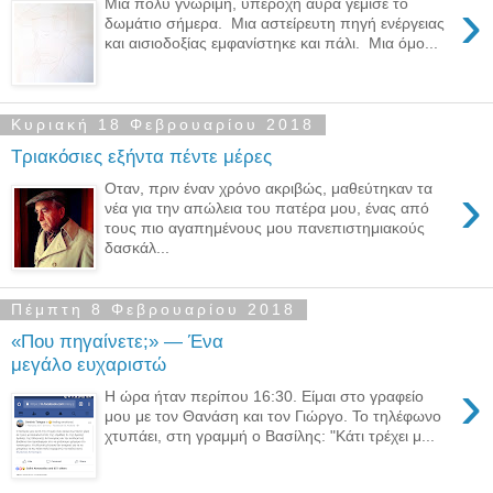
›
Μια πολύ γνώριμη, υπέροχη αύρα γέμισε το
δωμάτιο σήμερα. Μια αστείρευτη πηγή ενέργειας
και αισιοδοξίας εμφανίστηκε και πάλι. Μια όμο...
Κυριακή 18 Φεβρουαρίου 2018
Τριακόσιες εξήντα πέντε μέρες
›
Οταν, πριν έναν χρόνο ακριβώς, μαθεύτηκαν τα
νέα για την απώλεια του πατέρα μου, ένας από
τους πιο αγαπημένους μου πανεπιστημιακούς
δασκάλ...
Πέμπτη 8 Φεβρουαρίου 2018
«Που πηγαίνετε;» — Ένα
μεγάλο ευχαριστώ
›
H ώρα ήταν περίπου 16:30. Είμαι στο γραφείο
μου με τον Θανάση και τον Γιώργο. Το τηλέφωνο
χτυπάει, στη γραμμή ο Βασίλης: "Κάτι τρέχει μ...