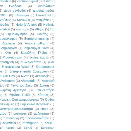
deration
(6)
venture capital
(6)
Ένωση
κών Ελλάδας
(6)
Ανθρώπινα
6)
Δέον γενέσθαι
(6)
Δημόσιο χρέος
 2015
(6)
Ελευθερία
(6)
Επανάσταση
νδύσεις
(6)
Κοινωνία
(6)
Μνημόνιο
(6)
ρόοδος
(6)
Hellenic Angels
(5)
Hellenic
ciation
(5)
start-ups
(5)
Αθήνα
(5)
ΕΕ
(5)
Ορθολογισμός
(5)
Πολίτης
(5)
σοσιαλισμός
(5)
Entrepreneurship
(4)
Αριστερά
(4)
Αυτοπεποίθηση
(4)
Δημιουργία
(4)
Δημιουργία Ξανά
(4)
4)
Κίνα
(4)
Μανώλης Γλέζος
(4)
)
Φροντιστήριο
(4)
ένοχη κάστα
(4)
τρατηγική
(4)
συλλογικότητα
(4)
φίλοι
)
Entrepreneur Week
(3)
Entrepreneur
ce
(3)
Entrepreneurial Ecosystem
(3)
 Start Ups
(3)
Άβατο
(3)
Αισιοδοξία
(3)
Αντίσταση
(3)
Αξιοκρατία
(3)
Αριστερά
ίας
(3)
Γενιά του Δέκα
(3)
Δράση
(3)
νωμένη Αριστερά
(3)
Επιμελητήριο
ής
(3)
Θριάσιο Πεδίο
(3)
Κύπρος
(3)
Νεανική Επιχειρηματικότητα
(3)
Ορθός
νελλήνιες
(3)
Συμβολικό Κεφάλαιο
(3)
αντιπροσωπευτικότητα
(3)
ευρώ
(3)
ατρο
(3)
μάστορες
(3)
μαζικότητα
(3)
3)
παραγωγή
(3)
προοδευτικότητα
(3)
)
σεμινάρια
(3)
συντήρηση
(3)
ANB13
of Failure
(2)
EBAN
(2)
European