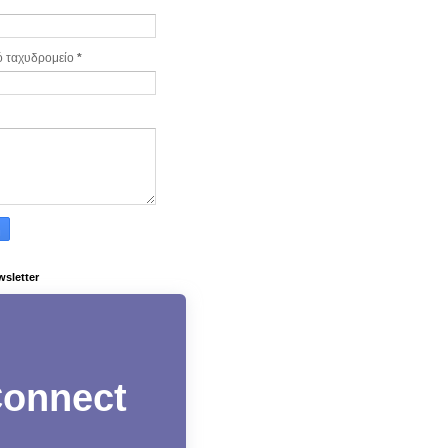
ό ταχυδρομείο
*
wsletter
onnect