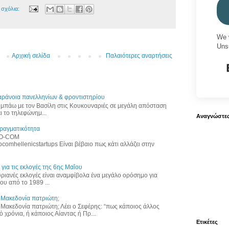
 σχόλια:
We 
Uns
Αρχική σελίδα
Παλαιότερες αναρτήσεις
 παράνοια πανελληνίων & φροντιστηρίου
υμπάω με τον Βασίλη στις Κουκουναριές σε μεγάλη απόσταση
ι το τηλεφώνημ...
Αναγνώστε
πραγματικότητα
NFO-COM
focomhellenicstartups Είναι βέβαιο πως κάτι αλλάζει στην
 για τις εκλογές της 6ης Μαΐου
ιανές εκλογές είναι αναμφίβολα ένα μεγάλο ορόσημο για
υ από το 1989 ...
η Μακεδονία πατριώτη;
η Μακεδονία πατριώτη; Λέει ο Σεφέρης: “πως κάποιος άλλος
 χρόνια, ή κάποιος Αίαντας ή Πρ...
Ετικέτες