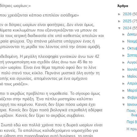
δότριες ωαρίων;»
Άρθρα
►
2026
(5
 που χρειάζονται κάποιο επιπλέον εισόδημα»
►
2025
(7
εν οι δότριες ωαρίων είναι φοιτήτριες. Δεν είναι όμως,
▼
2024
(5
- θύματα κυκλωμάτων που εξαναγκάζονται να μπουν σε
►
Δεκε
εία τους ιατρική διαδικασία είτε υπό καθεστώς απειλών και
κραία φτώχεια. Όχι σπάνια μάλιστα υπάρχουν ένας ή
►
Νοεμ
ρπώνονται τη μερίδα του λέοντος από την όποια αμοιβή.
►
Οκτω
►
Σεπτ
ιαδεδομένη. Η μεγάλη πλειοψηφία γυναικών άνω των 42
τή γονιμοποίηση και σχεδόν όλες άνω των 45 θα το
►
Αυγο
ού» ωαρίου. Είναι ένα θέμα ταμπού αφού δεν το λένε
►
Ιουνί
 πολύ στενό τους κύκλο. Περνάνε μυστικά όλη αυτήν τη
►
Μαΐο
ροπής και αγωνίας, απομένοντας με ένα αμήχανο
►
Απρι
ό τους μοιάζει».
►
Μαρτ
πει τι ακριβώς προβλέπει η νομοθεσία. Το σίγουρο όμως
►
Φεβρ
μόζεται στην πράξη. Ένα πέπλο μυστηρίου καλύπτει
αρχή του κειμένου. Κανείς δεν ξέρει πόσα ωάρια έχει
▼
Ιανο
τρια. Κανείς δεν ξέρει ποσά βιολογικά ετεροθαλή αδέρφια
Ποιες 
δω
ρίζουν. Κανείς δεν ξέρει το ακριβώς συμβαίνει.
Περί 
 Σιωπά εδώ και πολλά χρόνια που η δωρεά ωαρίων είναι
Η πρω
χει κανείς. Το απολύτως καλοδεχούμενο νομοσχέδιο για
έα ώθηση στο προσοδοφόρο αυτό business, το οποίο