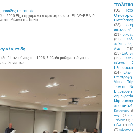
πολιτικ
(95)
Παρ
 πρόοδος και ευτυχία
Οικονομία
Μαΐου 2016 Είχα τη χαρά να π άρω μέρος στο FI - WARE VIP
 στο Μιλάνο της Ιταλία...
Εκπαίδευσ
(28)
Ιστο
οικονομική 
(23)
οικογέ
(21)
Ελλά
πολιτισμός
Αγάπη
(16
 Χαραλαμπίδη
(15)
Ελλην
η, Ήταν Ιούνιος του 1996, διάβαζα μαθηματικά για τις
(15)
Ελλη
ας. Στιγμή ιερ...
εκλογές 
Πληροφορι
(14)
Ελένη
Επιστροφή 
Virtual Tri
Τεχνητή Ν
Επιστροφ
Δημοκρατία
Μητσοτάκη
προπαγάνδ
Καινοτομία
(
Αυγή
(8)
ευτ
Τσίγκος
(7)
Πόλις
(7)
Ρήγ
(7)
τρίγωνο 