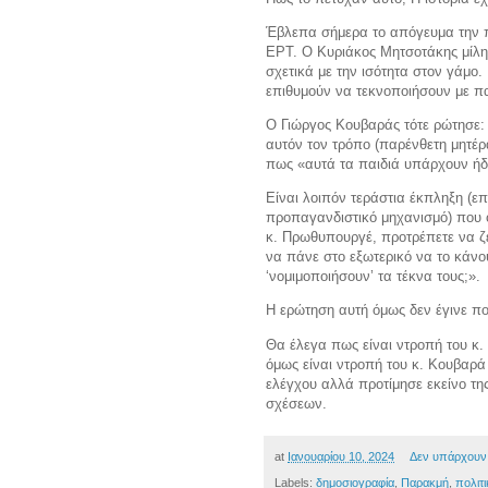
Έβλεπα σήμερα το απόγευμα την 
ΕΡΤ. Ο Κυριάκος Μητσοτάκης μίλησ
σχετικά με την ισότητα στον γάμο
επιθυμούν να τεκνοποιήσουν με πα
Ο Γιώργος Κουβαράς τότε ρώτησε: 
αυτόν τον τρόπο (παρένθετη μητέρ
πως «αυτά τα παιδιά υπάρχουν ήδ
Είναι λοιπόν τεράστια έκπληξη (ε
προπαγανδιστικό μηχανισμό) που 
κ. Πρωθυπουργέ, προτρέπετε να 
να πάνε στο εξωτερικό να το κάνο
‘νομιμοποιήσουν’ τα τέκνα τους;».
Η ερώτηση αυτή όμως δεν έγινε π
Θα έλεγα πως είναι ντροπή του κ.
όμως είναι ντροπή του κ. Κουβαρά
ελέγχου αλλά προτίμησε εκείνο τ
σχέσεων.
at
Ιανουαρίου 10, 2024
Δεν υπάρχουν
Labels:
δημοσιογραφία
,
Παρακμή
,
πολιτι