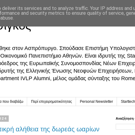
deliver its services and to analyze traffic. Your IP address and
formance and security metrics to ensure quality of service, ge
 abuse.
σίγκος
ήθηκε στον Ασπρόπυργο. Σπούδασε Επιστήμη Υπολογιστ
ικονομικό Πανεπιστήμιο Αθηνών. Είναι ιδρυτής της Sta
Πρόεδρος της Ευρωπαϊκής Συνομοσπονδίας Νέων Επιχει
δρυτής της Ελληνικής Ένωσης Νεοφυών Επιχειρήσεων,
partment IVLP Alumni, μέλος ομάδας σύνταξης του Rome 
ία που διαβάζω
Περί επιχειρηματικότητας
Personal Newsletter
Starttec
024
Αναζήτηση 
 πικρή αλήθεια της δωρεάς ωαρίων