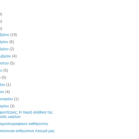
0)
5)
5)
μβρίου
(19)
βρίου
(6)
βρίου
(2)
εμβρίου
(4)
ύστου
(5)
ου
(5)
υ
(5)
λίου
(1)
ίου
(4)
ουαρίου
(1)
υαρίου
(3)
φοιτήτριες; Η πικρή αλήθεια της
ρεάς ωαρίων
δημοσιογραφικού καθήκοντος
τεύουσα ανθρώπινη πλευρά μας