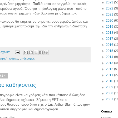
►
2023
(5
αρένθετη μητρότητα. Παιδιά κατά παραγγελία, σε καλές
ημερούσα αγορά. Όσο για τη βιολογική μάνα που - υπό το
►
2022
(3
απαραγωγική μηχανή, «δεν βαριέσαι ρε αδερφέ…».
►
2021
(3
►
2020
(6
 υπόκοσμο θα έπρεπε να σημαίνει συναγερμός. Σπάμε και
ς, εμπορευματοποιούμε την ίδια την ανθρώπινη διάσταση
►
2019
(3
►
2018
(4
►
2017
(2
►
2016
(1
►
2015
(2
 σχόλια:
►
2014
(9)
ιατρική
,
ισότητα
,
υπόκοσμος
►
2013
(4
►
2012
(5
►
2011
(2
024
►
2010
(1
ού καθήκοντος
►
2009
(1
►
2008
(1
ιογραφία είναι να γράφεις κάτι που κάποιος άλλος δεν
►
2007
(1
είναι δημόσιες σχέσεις». Σήμερα η ΕΡΤ και ο
ς θύμισαν ποσό δίκιο είχε o Eric Arthur Blair, όπως ήταν
 αυτού συγγραφέα και δημοσιογράφου.
Contact
ει ως εξής: