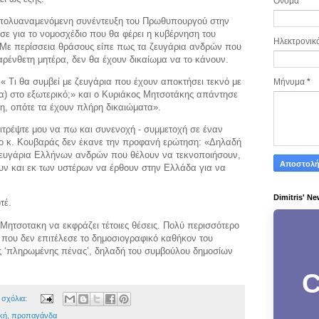
Όνομα
πολυαναμενόμενη συνέντευξη του Πρωθυπουργού στην
ε για το νομοσχέδιο που θα φέρει η κυβέρνηση του
Ηλεκτρονικ
. Με περίσσεια θράσους είπε πως τα ζευγάρια ανδρών που
ρένθετη μητέρα, δεν θα έχουν δικαίωμα να το κάνουν.
« Τι θα συμβεί με ζευγάρια που έχουν αποκτήσει τεκνό με
Μήνυμα
*
α) στο εξωτερικό;» και ο Κυριάκος Μητσοτάκης απάντησε
η, οπότε τα έχουν πλήρη δικαιώματα».
πιτρέψτε μου να πω και συνενοχή - συμμετοχή σε έναν
ο κ. Κουβαράς δεν έκανε την προφανή ερώτηση: «Δηλαδή
ζευγάρια Ελλήνων ανδρών που θέλουν να τεκνοποιήσουν,
υν και εκ των υστέρων να έρθουν στην Ελλάδα για να
Dimitris' Ne
οτέ.
 Μητσοτακη να εκφράζει τέτοιες θέσεις. Πολύ περισσότερο
 που δεν επιτέλεσε το δημοσιογραφικό καθήκον του
ης ‘πληρωμένης πένας’, δηλαδή του συμβούλου δημοσίων
C
 σχόλια:
κή
,
προπαγάνδα