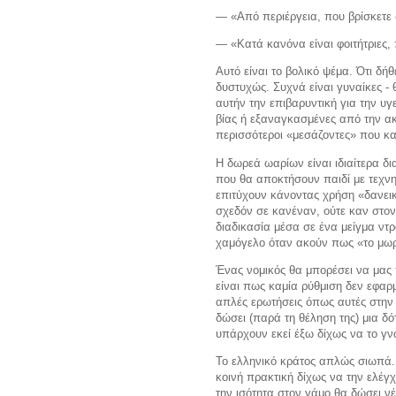
— «Από περιέργεια, που βρίσκετε 
— «Κατά κανόνα είναι φοιτήτριες,
Αυτό είναι το βολικό ψέμα. Ότι δήθ
δυστυχώς. Συχνά είναι γυναίκες 
αυτήν την επιβαρυντική για την υγ
βίας ή εξαναγκασμένες από την α
περισσότεροι «μεσάζοντες» που κα
Η δωρεά ωαρίων είναι ιδιαίτερα δ
που θα αποκτήσουν παιδί με τεχνη
επιτύχουν κάνοντας χρήση «δανεικ
σχεδόν σε κανέναν, ούτε καν στον
διαδικασία μέσα σε ένα μείγμα ντ
χαμόγελο όταν ακούν πως «το μωρ
Ένας νομικός θα μπορέσει να μας 
είναι πως καμία ρύθμιση δεν εφαρ
απλές ερωτήσεις όπως αυτές στην 
δώσει (παρά τη θέληση της) μια δό
υπάρχουν εκεί έξω δίχως να το γνω
Το ελληνικό κράτος απλώς σιωπά.
κοινή πρακτική δίχως να την ελέγ
την ισότητα στον γάμο θα δώσει ν