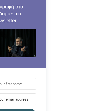
γραφή στο
δομαδιαίο
wsletter