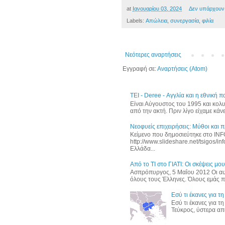
at
Ιανουαρίου 03, 2024
Δεν υπάρχουν
Labels:
Απώλεια
,
συνεργασία
,
φιλία
Νεότερες αναρτήσεις
Εγγραφή σε:
Αναρτήσεις (Atom)
ΤΕΙ - Deree - Αγγλία και η εθνική
Είναι Αύγουστος του 1995 και κολ
από την ακτή. Πριν λίγο είχαμε κάνε
Νεοφυείς επιχειρήσεις: Μύθοι και 
Κείμενο που δημοσιεύτηκε στο I
http://www.slideshare.net/tsigos/in
Ελλάδα...
Από το ΤΙ στο ΓΙΑΤΙ: Οι σκέψεις μου
Ασπρόπυργος, 5 Μαΐου 2012 Οι αυρ
όλους τους Έλληνες. Όλους εμάς πο
Εσύ τι έκανες για τ
Εσύ τι έκανες για τ
Τεύκρος, ύστερα από