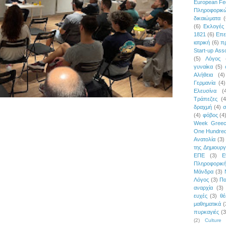
European Fe
Πληροφορι
δικαιώματα
(
(6)
Εκλογές
1821
(6)
Επε
ιατρική
(6)
π
Start-up Asso
(5)
Λόγος
γυναίκα
(5)
Αλήθεια
(4)
Γερμανία
(4)
Ελευσίνα
(
Τράπεζες
(4
δραχμή
(4)
σ
(4)
φόβος
(4
Week Gree
One Hundred
Ανατολία
(3)
της Δημιουργ
ΕΠΕ
(3)
Ε
Πληροφορικ
Μάνδρα
(3)
Λόγος
(3)
Πα
αναρχία
(3)
ευχές
(3)
θέ
μαθηματικά
(
πυρκαγιές
(3
(2)
Culture 