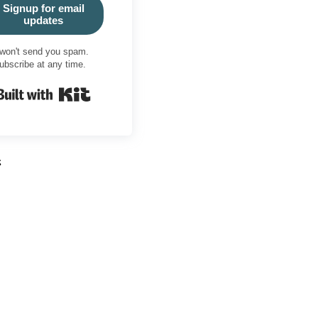
Signup for email
updates
won't send you spam.
ubscribe at any time.
Built with Kit
ς