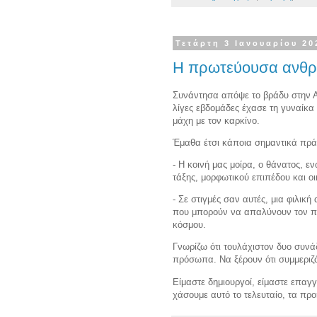
Τετάρτη 3 Ιανουαρίου 20
Η πρωτεύουσα ανθρ
Συνάντησα απόψε το βράδυ στην Α
λίγες εβδομάδες έχασε τη γυναίκα
μάχη με τον καρκίνο.
Έμαθα έτσι κάποια σημαντικά πρ
- Η κοινή μας μοίρα, ο θάνατος, 
τάξης, μορφωτικού επιπέδου και οι
- Σε στιγμές σαν αυτές, μια φιλική
που μπορούν να απαλύνουν τον πό
κόσμου.
Γνωρίζω ότι τουλάχιστον δυο συνάδ
πρόσωπα. Να ξέρουν ότι συμμεριζόμ
Είμαστε δημιουργοί, είμαστε επαγ
χάσουμε αυτό το τελευταίο, τα πρ