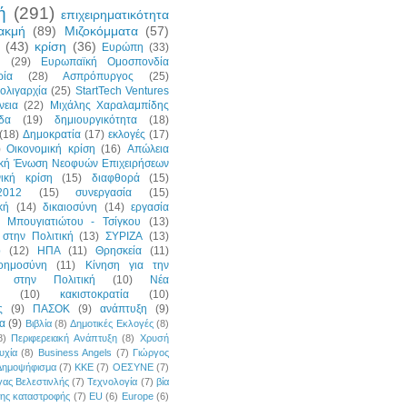
ή
(291)
επιχειρηματικότητα
ακμή
(89)
Μιζοκόμματα
(57)
(43)
κρίση
(36)
Ευρώπη
(33)
η
(29)
Ευρωπαϊκή Ομοσπονδία
ρία
(28)
Ασπρόπυργος
(25)
ολιγαρχία
(25)
StartTech Ventures
νεια
(22)
Μιχάλης Χαραλαμπίδης
δα
(19)
δημιουργικότητα
(18)
(18)
Δημοκρατία
(17)
εκλογές
(17)
)
Οικονομική κρίση
(16)
Απώλεια
ική Ένωση Νεοφυών Επιχειρήσεων
νική κρίση
(15)
διαφθορά
(15)
2012
(15)
συνεργασία
(15)
κή
(14)
δικαιοσύνη
(14)
εργασία
 Μπουγιατιώτου - Τσίγκου
(13)
στην Πολιτική
(13)
ΣΥΡΙΖΑ
(13)
p
(12)
ΗΠΑ
(11)
Θρησκεία
(11)
οημοσύνη
(11)
Κίνηση για την
ή στην Πολιτική
(10)
Νέα
(10)
κακιστοκρατία
(10)
ς
(9)
ΠΑΣΟΚ
(9)
ανάπτυξη
(9)
α
(9)
Βιβλία
(8)
Δημοτικές Εκλογές
(8)
8)
Περιφερειακή Ανάπτυξη
(8)
Χρυσή
υχία
(8)
Business Angels
(7)
Γιώργος
Δημοψήφισμα
(7)
ΚΚΕ
(7)
ΟΕΣΥΝΕ
(7)
ας Βελεστινλής
(7)
Τεχνολογία
(7)
βία
της καταστροφής
(7)
EU
(6)
Europe
(6)