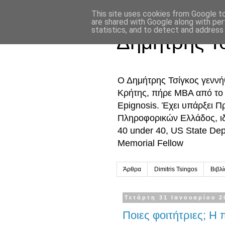
This site uses cookies from Google to 
are shared with Google along with per
statistics, and to detect and address
Δημήτρης Τ
Ο Δημήτρης Τσίγκος γενν
Κρήτης, πήρε MBA από το Ο
Epignosis. Έχει υπάρξει 
Πληροφορικών Ελλάδος, ι
40 under 40, US State De
Memorial Fellow
Άρθρα
Dimitris Tsingos
Βιβλ
Τετάρτη 31 Ιανουαρίου 2
Ποιες φοιτήτριες; Η