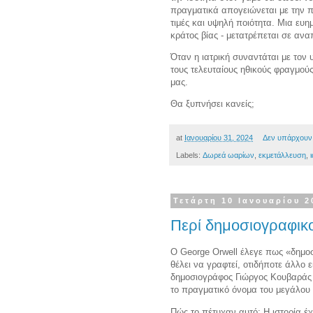
πραγματικά απογειώνεται με την π
τιμές και υψηλή ποιότητα. Μια ευ
κράτος βίας - μετατρέπεται σε αν
Όταν η ιατρική συναντάται με τον
τους τελευταίους ηθικούς φραγμού
μας.
Θα ξυπνήσει κανείς;
at
Ιανουαρίου 31, 2024
Δεν υπάρχουν
Labels:
Δωρεά ωαρίων
,
εκμετάλλευση
,
Τετάρτη 10 Ιανουαρίου 2
Περί δημοσιογραφικ
Ο George Orwell έλεγε πως «δημοσ
θέλει να γραφτεί, οτιδήποτε άλλο 
δημοσιογράφος Γιώργος Κουβαράς μα
το πραγματικό όνομα του μεγάλου
Πώς το πέτυχαν αυτό; Η ιστορία έχ