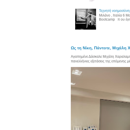
Τεχνητή νοημοσύνη,
Μιλάνο , Ιταλία 6 
Bootcamp π ου έγινε
Ως τη Νίκη, Πάντοτε, Μιχάλη
Αγαπημένε Δάσκαλε Μιχάλη Χαραλαμπίδ
πανελλήνιες εξετάσεις της επόμενης μέρ