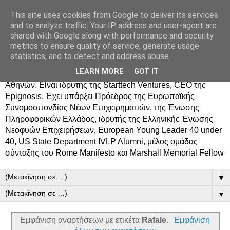
This site uses cookies from Google to deliver its services
Δημήτρης Τσίγκος
and to analyze traffic. Your IP address and user-agent are
shared with Google along with performance and security
metrics to ensure quality of service, generate usage
Ο Δημήτρης Τσίγκος γεννήθηκε στον Ασπρόπυργο.
statistics, and to detect and address abuse.
Σπούδασε Επιστήμη Υπολογιστών στο Πανεπιστήμιο
LEARN MORE
GOT IT
Κρήτης, πήρε MBA από το Οικονομικό Πανεπιστήμιο
Αθηνών. Είναι ιδρυτής της Starttech Ventures, CEO της
Epignosis. Έχει υπάρξει Πρόεδρος της Ευρωπαϊκής
Συνομοσπονδίας Νέων Επιχειρηματιών, της Ένωσης
Πληροφορικών Ελλάδος, ιδρυτής της Ελληνικής Ένωσης
Νεοφυών Επιχειρήσεων, European Young Leader 40 under
40, US State Department IVLP Alumni, μέλος ομάδας
σύνταξης του Rome Manifesto και Marshall Memorial Fellow
▼
▼
Εμφάνιση αναρτήσεων με ετικέτα
Rafale
.
Εμφάνιση