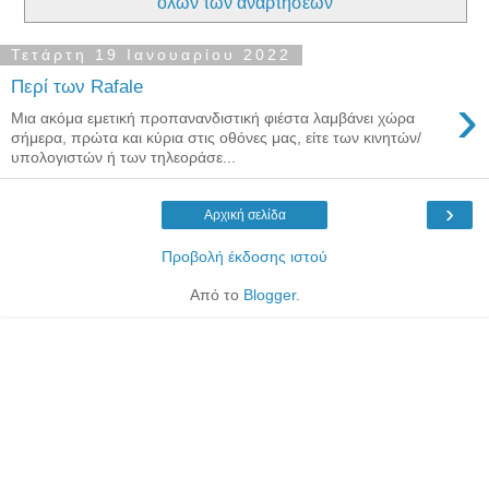
όλων των αναρτήσεων
Τετάρτη 19 Ιανουαρίου 2022
Περί των Rafale
›
Μια ακόμα εμετική προπανανδιστική φιέστα λαμβάνει χώρα
σήμερα, πρώτα και κύρια στις οθόνες μας, είτε των κινητών/
υπολογιστών ή των τηλεοράσε...
›
Αρχική σελίδα
Προβολή έκδοσης ιστού
Από το
Blogger
.