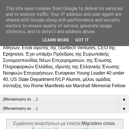
This site uses cookies from Google to deliver its services
Δημήτρης Τσίγκος
and to analyze traffic. Your IP address and user-agent are
shared with Google along with performance and security
metrics to ensure quality of service, generate usage
Ο Δημήτρης Τσίγκος γεννήθηκε στον Ασπρόπυργο.
statistics, and to detect and address abuse.
Σπούδασε Επιστήμη Υπολογιστών στο Πανεπιστήμιο
LEARN MORE
GOT IT
Κρήτης, πήρε MBA από το Οικονομικό Πανεπιστήμιο
Αθηνών. Είναι ιδρυτής της Starttech Ventures, CEO της
Epignosis. Έχει υπάρξει Πρόεδρος της Ευρωπαϊκής
Συνομοσπονδίας Νέων Επιχειρηματιών, της Ένωσης
Πληροφορικών Ελλάδος, ιδρυτής της Ελληνικής Ένωσης
Νεοφυών Επιχειρήσεων, European Young Leader 40 under
40, US State Department IVLP Alumni, μέλος ομάδας
σύνταξης του Rome Manifesto και Marshall Memorial Fellow
▼
▼
Εμφάνιση αναρτήσεων με ετικέτα
Migration crisis
.