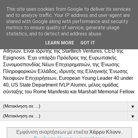
This site uses cookies from Google to deliver its services
Δημήτρης Τσίγκος
and to analyze traffic. Your IP address and user-agent are
shared with Google along with performance and security
metrics to ensure quality of service, generate usage
Ο Δημήτρης Τσίγκος γεννήθηκε στον Ασπρόπυργο.
statistics, and to detect and address abuse.
Σπούδασε Επιστήμη Υπολογιστών στο Πανεπιστήμιο
LEARN MORE
GOT IT
Κρήτης, πήρε MBA από το Οικονομικό Πανεπιστήμιο
Αθηνών. Είναι ιδρυτής της Starttech Ventures, CEO της
Epignosis. Έχει υπάρξει Πρόεδρος της Ευρωπαϊκής
Συνομοσπονδίας Νέων Επιχειρηματιών, της Ένωσης
Πληροφορικών Ελλάδος, ιδρυτής της Ελληνικής Ένωσης
Νεοφυών Επιχειρήσεων, European Young Leader 40 under
40, US State Department IVLP Alumni, μέλος ομάδας
σύνταξης του Rome Manifesto και Marshall Memorial Fellow
▼
▼
Εμφάνιση αναρτήσεων με ετικέτα
Χάρρυ Κλυνν
.