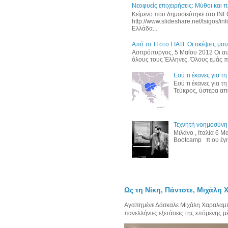
Νεοφυείς επιχειρήσεις: Μύθοι και 
Κείμενο που δημοσιεύτηκε στο I
http://www.slideshare.net/tsigos/in
Ελλάδα...
Από το ΤΙ στο ΓΙΑΤΙ: Οι σκέψεις μου
Ασπρόπυργος, 5 Μαΐου 2012 Οι αυρ
όλους τους Έλληνες. Όλους εμάς πο
Εσύ τι έκανες για τ
Εσύ τι έκανες για τ
Τεύκρος, ύστερα από
Τεχνητή νοημοσύνη,
Μιλάνο , Ιταλία 6 
Bootcamp π ου έγινε
Ως τη Νίκη, Πάντοτε, Μιχάλη
Αγαπημένε Δάσκαλε Μιχάλη Χαραλαμπίδ
πανελλήνιες εξετάσεις της επόμενης μέρ