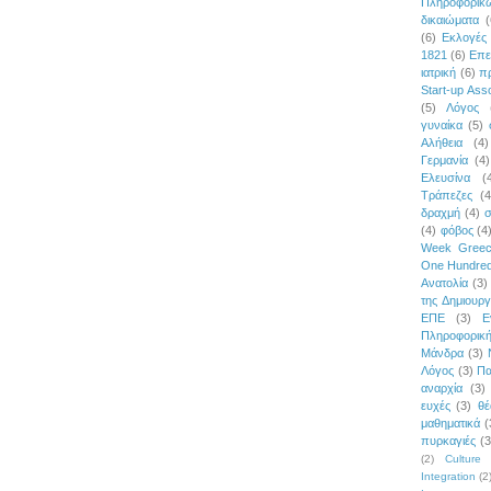
Πληροφορι
δικαιώματα
(
(6)
Εκλογές
1821
(6)
Επε
ιατρική
(6)
π
Start-up Asso
(5)
Λόγος
γυναίκα
(5)
Αλήθεια
(4)
Γερμανία
(4)
Ελευσίνα
(
Τράπεζες
(4
δραχμή
(4)
σ
(4)
φόβος
(4
Week Gree
One Hundred
Ανατολία
(3)
της Δημιουργ
ΕΠΕ
(3)
Ε
Πληροφορικ
Μάνδρα
(3)
Λόγος
(3)
Πα
αναρχία
(3)
ευχές
(3)
θέ
μαθηματικά
(
πυρκαγιές
(3
(2)
Culture 
Integration
(2