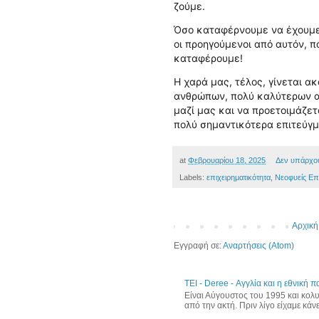
ζούμε.
Όσο καταφέρνουμε να έχουμε
οι προηγούμενοι από αυτόν, 
καταφέρουμε!
Η χαρά μας, τέλος, γίνεται α
ανθρώπων, πολύ καλύτερων απ
μαζί μας και να προετοιμάζετ
πολύ σημαντικότερα επιτεύγ
at
Φεβρουαρίου 18, 2025
Δεν υπάρχο
Labels:
επιχειρηματικότητα
,
Νεοφυείς Επι
Αρχική
Εγγραφή σε:
Αναρτήσεις (Atom)
ΤΕΙ - Deree - Αγγλία και η εθνική
Είναι Αύγουστος του 1995 και κολ
από την ακτή. Πριν λίγο είχαμε κάνε