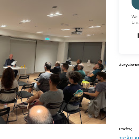
We 
Uns
Αναγνώστε
Ετικέτες
πολιτικ