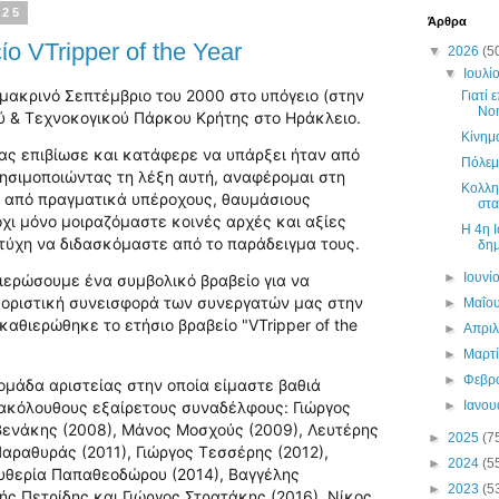
025
Άρθρα
ο VTripper of the Year
▼
2026
(5
▼
Ιουλί
μακρινό Σεπτέμβριο του 2000 στο υπόγειο (στην
Γιατί 
Νο
ού & Τεχνοκογικού Πάρκου Κρήτης στο Ηράκλειο.
Κίνημ
μας επιβίωσε και κατάφερε να υπάρξει ήταν από
Πόλεμ
ρησιμοποιώντας τη λέξη αυτή, αναφέρομαι στη
Κολλη
 από πραγματικά υπέροχους, θαυμάσιους
στα
χι μόνο μοιραζόμαστε κοινές αρχές και αξίες
H 4η Ι
τύχη να διδασκόμαστε από το παράδειγμα τους.
δημ
►
Ιουνί
ερώσουμε ένα συμβολικό βραβείο για να
θοριστική συνεισφορά των συνεργατών μας στην
►
Μαΐο
καθιερώθηκε το ετήσιο βραβείο "VTripper of the
►
Απρι
►
Μαρτ
►
Φεβρ
 ομάδα αριστείας στην οποία είμαστε βαθιά
 ακόλουθους εξαίρετους συναδέλφους: Γιώργος
►
Ιανο
 Βενάκης (2008), Μάνος Μοσχούς (2009), Λευτέρης
►
2025
(7
Παραθυράς (2011), Γιώργος Τεσσέρης (2012),
►
2024
(5
ευθερία Παπαθεοδώρου (2014), Βαγγέλης
►
2023
(5
ς Πετρίδης και Γιώργος Στρατάκης (2016), Νίκος