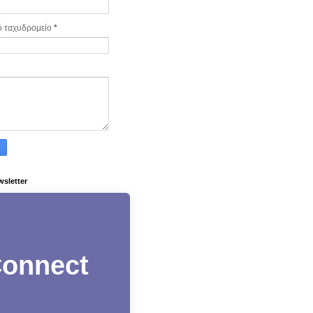
ό ταχυδρομείο
*
wsletter
onnect