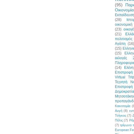
(95)
Παρ
Οικονομία
Εκπαίδευσ
(28)
Ιστο
οικονομική 
(23)
οικογέ
(21)
Ελλά
πολιτισμός
Αγάπη
(16
(15)
Ελλην
(15)
Ελλη
εκλογές 
Πληροφορι
(14)
Ελένη
Επιστροφή 
Virtual Tri
Τεχνητή Ν
Επιστροφ
Δημοκρατία
Μητσοτάκη
προπαγάνδ
Καινοτομία
(
Αυγή
(8)
ευτ
Τσίγκος
(7)
Πόλις
(7)
Ρήγ
(7)
τρίγωνο 
European Fe