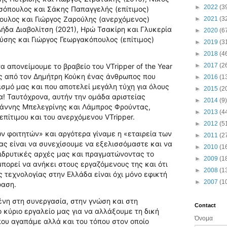
►
2022
(3
ησόπουλος και Σάκης Παπαγγελής (επίτιμος)
ουλος και Γιώργος Ζαρούλης (ανερχόμενος)
►
2021
(3
Λήδα Διαβολίτση (2021), Ηρώ Τσακίρη και Γλυκερία
►
2020
(6
ύσης και Γιώργος Γεωργακόπουλος (επίτιμος)
►
2019
(3
►
2018
(4
α απονείμουμε το βραβείο του VTripper of the Year
►
2017
(2
λος από τον Δημήτρη Κούκη ένας άνθρωπος που
►
2016
(1
σμό μας και που αποτελεί μεγάλη τύχη για όλους
►
2015
(2
α! Ταυτόχρονα, αυτήν την ομάδα αριστείας
►
2014
(9)
ιάννης Μπελεγρίνης και Λάμπρος Φρούντας,
►
2013
(4
επίτιμου και του ανερχόμενου VTripper.
►
2012
(5
ν φοιτητών» και αργότερα γίναμε η «εταιρεία των
►
2011
(2
ς είναι να συνεχίσουμε να εξελισσόμαστε και να
►
2010
(1
 ιδρυτικές αρχές μας και πραγματώνοντας το
►
2009
(1
 μπορεί να ανήκει στους εργαζόμενους της και ότι
►
2008
(1
 τεχνολογίας στην Ελλάδα είναι όχι μόνο εφικτή
►
2007
(1
φαση.
ένη στη συνεργασία, στην γνώση και στη
Contact
 κύριο εργαλείο μας για να αλλάξουμε τη δική
Όνομα
που αγαπάμε αλλά και του τόπου στον οποίο