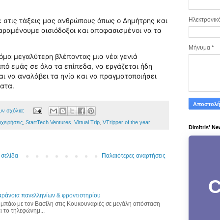
 στις τάξεις μας ανθρώπους όπως ο Δημήτρης και
Ηλεκτρονικ
παραμένουμε αισιόδοξοι και αποφασισμένοι να τα
Μήνυμα
*
κόμα μεγαλύτερη βλέποντας μια νέα γενιά
ό εμάς σε όλα τα επίπεδα, να εργάζεται ήδη
αι να αναλάβει τα ηνία και να πραγματοποιήσει
ματα.
υν σχόλια:
χειρήσεις
,
StartTech Ventures
,
Virtual Trip
,
VTripper of the year
Dimitris' Ne
 σελίδα
Παλαιότερες αναρτήσεις
C
 παράνοια πανελληνίων & φροντιστηρίου
υμπάω με τον Βασίλη στις Κουκουναριές σε μεγάλη απόσταση
ι το τηλεφώνημ...