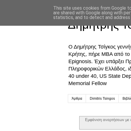
This site uses cookies from Google to 
are shared with Google along with per
statistics, and to detect and address
Δημήτρης Τ
Ο Δημήτρης Τσίγκος γενν
Κρήτης, πήρε MBA από το Ο
Epignosis. Έχει υπάρξει 
Πληροφορικών Ελλάδος, ι
40 under 40, US State De
Memorial Fellow
Άρθρα
Dimitris Tsingos
Βιβλ
Εμφάνιση αναρτήσεων με 