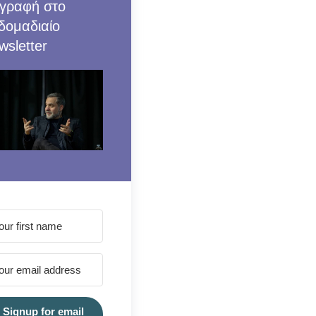
γραφή στο
δομαδιαίο
wsletter
Signup for email