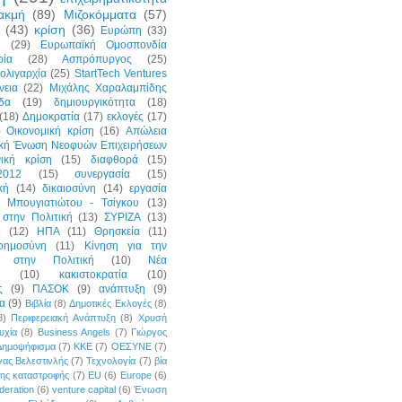
ακμή
(89)
Μιζοκόμματα
(57)
(43)
κρίση
(36)
Ευρώπη
(33)
η
(29)
Ευρωπαϊκή Ομοσπονδία
ρία
(28)
Ασπρόπυργος
(25)
ολιγαρχία
(25)
StartTech Ventures
νεια
(22)
Μιχάλης Χαραλαμπίδης
δα
(19)
δημιουργικότητα
(18)
(18)
Δημοκρατία
(17)
εκλογές
(17)
)
Οικονομική κρίση
(16)
Απώλεια
ική Ένωση Νεοφυών Επιχειρήσεων
νική κρίση
(15)
διαφθορά
(15)
2012
(15)
συνεργασία
(15)
κή
(14)
δικαιοσύνη
(14)
εργασία
 Μπουγιατιώτου - Τσίγκου
(13)
στην Πολιτική
(13)
ΣΥΡΙΖΑ
(13)
p
(12)
ΗΠΑ
(11)
Θρησκεία
(11)
οημοσύνη
(11)
Κίνηση για την
ή στην Πολιτική
(10)
Νέα
(10)
κακιστοκρατία
(10)
ς
(9)
ΠΑΣΟΚ
(9)
ανάπτυξη
(9)
α
(9)
Βιβλία
(8)
Δημοτικές Εκλογές
(8)
8)
Περιφερειακή Ανάπτυξη
(8)
Χρυσή
υχία
(8)
Business Angels
(7)
Γιώργος
Δημοψήφισμα
(7)
ΚΚΕ
(7)
ΟΕΣΥΝΕ
(7)
ας Βελεστινλής
(7)
Τεχνολογία
(7)
βία
της καταστροφής
(7)
EU
(6)
Europe
(6)
deration
(6)
venture capital
(6)
Ένωση