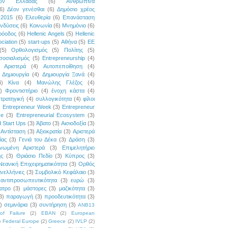
κών Ελλάδας
(6)
Ανθρώπινα
6)
Δέον γενέσθαι
(6)
Δημόσιο χρέος
 2015
(6)
Ελευθερία
(6)
Επανάσταση
νδύσεις
(6)
Κοινωνία
(6)
Μνημόνιο
(6)
ρόοδος
(6)
Hellenic Angels
(5)
Hellenic
ciation
(5)
start-ups
(5)
Αθήνα
(5)
ΕΕ
(5)
Ορθολογισμός
(5)
Πολίτης
(5)
σοσιαλισμός
(5)
Entrepreneurship
(4)
Αριστερά
(4)
Αυτοπεποίθηση
(4)
Δημιουργία
(4)
Δημιουργία Ξανά
(4)
4)
Κίνα
(4)
Μανώλης Γλέζος
(4)
)
Φροντιστήριο
(4)
ένοχη κάστα
(4)
τρατηγική
(4)
συλλογικότητα
(4)
φίλοι
)
Entrepreneur Week
(3)
Entrepreneur
ce
(3)
Entrepreneurial Ecosystem
(3)
 Start Ups
(3)
Άβατο
(3)
Αισιοδοξία
(3)
Αντίσταση
(3)
Αξιοκρατία
(3)
Αριστερά
ίας
(3)
Γενιά του Δέκα
(3)
Δράση
(3)
νωμένη Αριστερά
(3)
Επιμελητήριο
ής
(3)
Θριάσιο Πεδίο
(3)
Κύπρος
(3)
Νεανική Επιχειρηματικότητα
(3)
Ορθός
νελλήνιες
(3)
Συμβολικό Κεφάλαιο
(3)
αντιπροσωπευτικότητα
(3)
ευρώ
(3)
ατρο
(3)
μάστορες
(3)
μαζικότητα
(3)
3)
παραγωγή
(3)
προοδευτικότητα
(3)
)
σεμινάρια
(3)
συντήρηση
(3)
ANB13
of Failure
(2)
EBAN
(2)
European
)
Federal Europe
(2)
Greece
(2)
IVLP
(2)