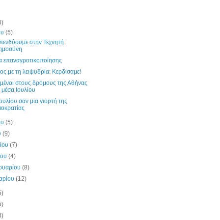
0)
ου
(5)
επενδύουμε στην Τεχνητή
ημοσύνη
α επαναγροτικοποίησης
ος με τη λειψυδρία: Κερδίσαμε!
μένοι στους δρόμους της Αθήνας
 μέσα Ιουλίου
ουλίου σαν μια γιορτή της
οκρατίας
ου
(5)
υ
(9)
λίου
(7)
ίου
(4)
ουαρίου
(8)
υαρίου
(12)
5)
5)
3)