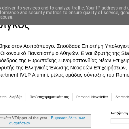
deliver its services and to analyze traffic. Your IP address and
formance and security metrics to ensure quality of service, ge
 abuse.
σίγκος
ήθηκε στον Ασπρόπυργο. Σπούδασε Επιστήμη Υπολογιστ
ικονομικό Πανεπιστήμιο Αθηνών. Είναι ιδρυτής της Sta
Πρόεδρος της Ευρωπαϊκής Συνομοσπονδίας Νέων Επιχει
δρυτής της Ελληνικής Ένωσης Νεοφυών Επιχειρήσεων,
partment IVLP Alumni, μέλος ομάδας σύνταξης του Rome 
ία που διαβάζω
Περί επιχειρηματικότητας
Personal Newsletter
Starttec
Αναζήτηση 
ετικέτα
VTripper of the year
.
Εμφάνιση όλων των
αναρτήσεων