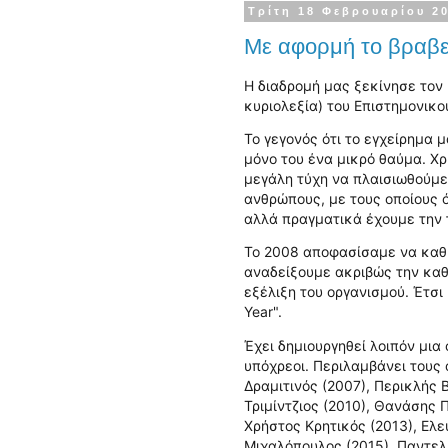
Τρίτη 18 Φεβρουαρίου 2
Με αφορμή το βραβεί
Η διαδρομή μας ξεκίνησε τον 
κυριολεξία) του Επιστημονικ
Το γεγονός ότι το εγχείρημα 
μόνο του ένα μικρό θαύμα. Χ
μεγάλη τύχη να πλαισιωθούμε
ανθρώπους, με τους οποίους ό
αλλά πραγματικά έχουμε την 
Το 2008 αποφασίσαμε να καθι
αναδείξουμε ακριβώς την κα
εξέλιξη του οργανισμού. Έτσι 
Year".
Έχει δημιουργηθεί λοιπόν μια
υπόχρεοι. Περιλαμβάνει τους
Δραμιτινός (2007), Περικλής
Τριμίντζιος (2010), Θανάσης 
Χρήστος Κρητικός (2013), Ελ
Μιχαλόπουλος (2015), Παντελή