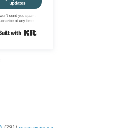
updates
won't send you spam.
ubscribe at any time.
Built with Kit
ς
ή
(291)
επιχειρηματικότητα