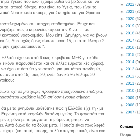
τημα Υγείας που όλοι έχουμε μάθει να βρίζουμε και να
►
2022
(3
 το Ιατρικό Κέντρο, που είναι το Υγεία, που είναι το
►
2021
(3
Αττικό Νοσοκομείο ακούμε, για Σωτηρία και για Θριάσιο.
►
2020
(6
υποστελεχωμένο και υποχρηματοδοτημένο. Έτυχε και
►
2019
(3
νομίζαμε πως ο κορονοϊός αφορά την Κίνα... - με
►
2018
(4
κεντρικού νοσοκομείου. Μου είπε "Δημήτρη, για να βγουν
►
2017
(2
λευτές. Δυστυχώς όμως είμαστε μόνο 15, με αποτέλεσμα 2
α μην χρησιμοποιούνται".
►
2016
(1
►
2015
(2
 Ελλάδα έχουμε από 6 έως 7 κρεβάτια ΜΕΘ για κάθε
►
2014
(9)
ια εικόνα παρουσιάζεται και σε άλλες ευρωπαϊκές χώρες).
α έχουμε όσα θα χρειαστούν για μια τέτοια πανδημία,
►
2013
(4
ε πάνω από 15, ίσως 20, ενώ ιδανικά θα θέλαμε 30
►
2012
(5
τοίκους.
►
2011
(2
►
2010
(1
ονικά, όχι σε μια χωρίς πρόσφατο προηγούμενο επιδημία,
ερισσότερα κρεβάτια ΜΕΘ απ' όσα έχουμε σήμερα.
►
2009
(1
►
2008
(1
ότι με τα μνημόνια μαθεύτηκε πως η Ελλάδα είχε τη - με
►
2007
(1
ν Ευρώπη κατά κεφαλήν δαπάνη υγείας. Το φαγοπότι που
ύμενο, μόνο με το φαγοπότι της άμυνας μπορεί να
άει. Αυτά όμως θα τα δούμε μετά. Η ουσία είναι πως λεφτά
Contact
είχαμε (και αυτό, επίσης, πολύ απογοητευτικά, είναι ένα
Όνομα