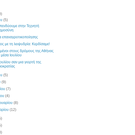
0)
ου
(5)
επενδύουμε στην Τεχνητή
ημοσύνη
α επαναγροτικοποίησης
ος με τη λειψυδρία: Κερδίσαμε!
μένοι στους δρόμους της Αθήνας
 μέσα Ιουλίου
ουλίου σαν μια γιορτή της
οκρατίας
ου
(5)
υ
(9)
λίου
(7)
ίου
(4)
ουαρίου
(8)
υαρίου
(12)
5)
5)
3)