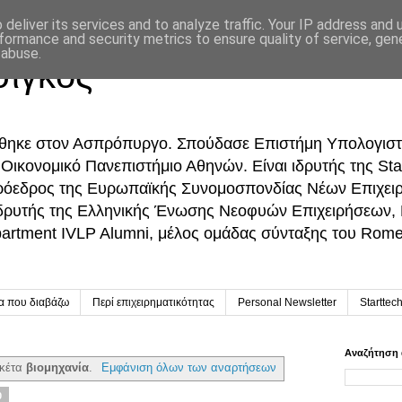
deliver its services and to analyze traffic. Your IP address and
formance and security metrics to ensure quality of service, ge
 abuse.
σίγκος
ήθηκε στον Ασπρόπυργο. Σπούδασε Επιστήμη Υπολογιστ
ικονομικό Πανεπιστήμιο Αθηνών. Είναι ιδρυτής της Sta
Πρόεδρος της Ευρωπαϊκής Συνομοσπονδίας Νέων Επιχει
δρυτής της Ελληνικής Ένωσης Νεοφυών Επιχειρήσεων,
partment IVLP Alumni, μέλος ομάδας σύνταξης του Rome 
ία που διαβάζω
Περί επιχειρηματικότητας
Personal Newsletter
Starttec
Αναζήτηση 
ικέτα
βιομηχανία
.
Εμφάνιση όλων των αναρτήσεων
0