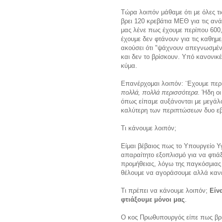
Τώρα λοιπόν μάθαμε ότι με όλες τ
βρει 120 κρεβάτια ΜΕΘ για τις αν
μας λένε πως έχουμε περίπου 600,
έχουμε δεν φτάνουν για τις καθημε
ακούσει ότι "ψάχνουν απεγνωσμέν
και δεν το βρίσκουν. Υπό κανονι
κύμα.
Επανέρχομαι λοιπόν: ¨Εχουμε περ
πολλά, πολλά περισσότερα
. Ήδη ο
όπως είπαμε αυξάνονται με μεγάλο
καλύτερη των περιπτώσεων δυο εβ
Τι κάνουμε λοιπόν;
Είμαι βέβαιος πως το Υπουργείο Υ
απαραίτητο εξοπλισμό για να φτιά
προμήθειας, λόγω της παγκόσμιας ζ
θέλουμε να αγοράσουμε αλλά κανεί
Τι πρέπει να κάνουμε λοιπόν;
Είν
φτιάξουμε μόνοι μας
.
Ο κος Πρωθυπουργός είπε πως βρι