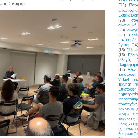
ας. Στιγμή ιερ...
(95)
Παρ
Οικονομία
Εκπαίδευσ
(28)
Ιστο
οικονομική 
(23)
οικογέ
(21)
Ελλά
πολιτισμός
Αγάπη
(16
(15)
Ελλην
(15)
Ελλη
εκλογές 
Πληροφορι
(14)
Ελένη
Επιστροφή 
Virtual Tri
Τεχνητή Ν
Επιστροφ
Δημοκρατία
Μητσοτάκη
προπαγάνδ
Καινοτομία
(
Αυγή
(8)
ευτ
Τσίγκος
(7)
Πόλις
(7)
Ρήγ
(7)
τρίγωνο 
European Fe