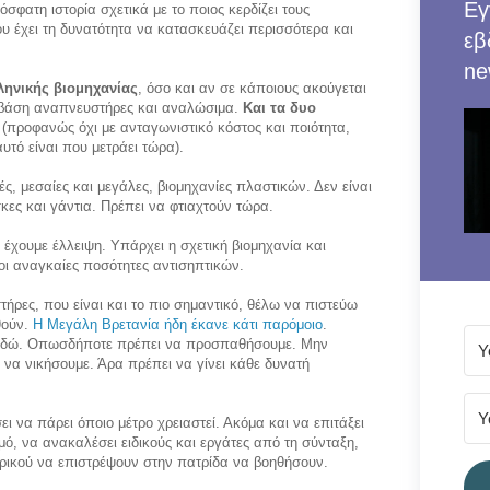
Εγ
όσφατη ιστορία σχετικά με το ποιος κερδίζει τους
ου έχει τη δυνατότητα να κατασκευάζει περισσότερα και
εβ
ne
ληνικής βιομηχανίας
, όσο και αν σε κάποιους ακούγεται
 βάση αναπνευστήρες και αναλώσιμα.
Και τα δυο
(προφανώς όχι με ανταγωνιστικό κόστος και ποιότητα,
υτό είναι που μετράει τώρα).
, μεσαίες και μεγάλες, βιομηχανίες πλαστικών. Δεν είναι
κες και γάντια. Πρέπει να φτιαχτούν τώρα.
 έχουμε έλλειψη. Υπάρχει η σχετική βιομηχανία και
ι αναγκαίες ποσότητες αντισηπτικών.
ήρες, που είναι και το πιο σημαντικό, θέλω να πιστεύω
θούν.
Η Μεγάλη Βρετανία ήδη έκανε κάτι παρόμοιο
.
ι εδώ. Οπωσδήποτε πρέπει να προσπαθήσουμε. Μην
 να νικήσουμε. Άρα πρέπει να γίνει κάθε δυνατή
ι να πάρει όποιο μέτρο χρειαστεί. Ακόμα και να επιτάξει
μό, να ανακαλέσει ειδικούς και εργάτες από τη σύνταξη,
ερικού να επιστρέψουν στην πατρίδα να βοηθήσουν.