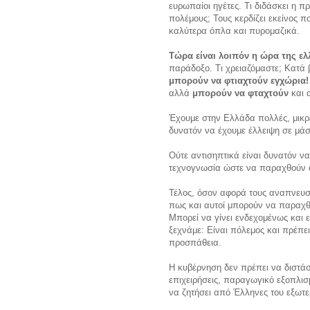
ευρωπαίοι ηγέτες. Τι διδάσκει η πρ
πολέμους; Τους κερδίζει εκείνος π
καλύτερα όπλα και πυρομαζικά.
Τώρα είναι λοιπόν η ώρα της ελ
παράδοξο. Τι χρειαζόμαστε; Κατά
μπορούν να φτιαχτούν εγχώρια!
αλλά
μπορούν να φταχτούν
και α
Έχουμε στην Ελλάδα πολλές, μικρές
δυνατόν να έχουμε έλλειψη σε μάσ
Ούτε αντισηπτικά είναι δυνατόν να
τεχνογνωσία ώστε να παραχθούν ο
Τέλος, όσον αφορά τους αναπνευστ
πως και αυτοί μπορούν να παραχ
Μπορεί να γίνει ενδεχομένως κα
ξεχνάμε: Είναι πόλεμος και πρέπει
προσπάθεια.
Η κυβέρνηση δεν πρέπει να διστάσε
επιχειρήσεις, παραγωγικό εξοπλισ
να ζητήσει από Έλληνες του εξωτ