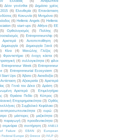
κών Ελλάδας
(6)
Ανθρώπινα
6)
Δέον γενέσθαι
(6)
Δημόσιο χρέος
 2015
(6)
Ελευθερία
(6)
Επανάσταση
νδύσεις
(6)
Κοινωνία
(6)
Μνημόνιο
(6)
ρόοδος
(6)
Hellenic Angels
(5)
Hellenic
ciation
(5)
start-ups
(5)
Αθήνα
(5)
ΕΕ
(5)
Ορθολογισμός
(5)
Πολίτης
(5)
σοσιαλισμός
(5)
Entrepreneurship
(4)
Αριστερά
(4)
Αυτοπεποίθηση
(4)
Δημιουργία
(4)
Δημιουργία Ξανά
(4)
4)
Κίνα
(4)
Μανώλης Γλέζος
(4)
)
Φροντιστήριο
(4)
ένοχη κάστα
(4)
τρατηγική
(4)
συλλογικότητα
(4)
φίλοι
)
Entrepreneur Week
(3)
Entrepreneur
ce
(3)
Entrepreneurial Ecosystem
(3)
 Start Ups
(3)
Άβατο
(3)
Αισιοδοξία
(3)
Αντίσταση
(3)
Αξιοκρατία
(3)
Αριστερά
ίας
(3)
Γενιά του Δέκα
(3)
Δράση
(3)
νωμένη Αριστερά
(3)
Επιμελητήριο
ής
(3)
Θριάσιο Πεδίο
(3)
Κύπρος
(3)
Νεανική Επιχειρηματικότητα
(3)
Ορθός
νελλήνιες
(3)
Συμβολικό Κεφάλαιο
(3)
αντιπροσωπευτικότητα
(3)
ευρώ
(3)
ατρο
(3)
μάστορες
(3)
μαζικότητα
(3)
3)
παραγωγή
(3)
προοδευτικότητα
(3)
)
σεμινάρια
(3)
συντήρηση
(3)
ANB13
of Failure
(2)
EBAN
(2)
European
)
Federal Europe
(2)
Greece
(2)
IVLP
(2)