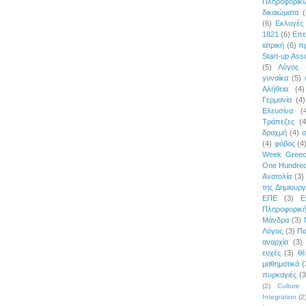
Πληροφορι
δικαιώματα
(
(6)
Εκλογές
1821
(6)
Επε
ιατρική
(6)
π
Start-up Asso
(5)
Λόγος
γυναίκα
(5)
Αλήθεια
(4)
Γερμανία
(4)
Ελευσίνα
(
Τράπεζες
(4
δραχμή
(4)
σ
(4)
φόβος
(4
Week Gree
One Hundred
Ανατολία
(3)
της Δημιουργ
ΕΠΕ
(3)
Ε
Πληροφορικ
Μάνδρα
(3)
Λόγος
(3)
Πα
αναρχία
(3)
ευχές
(3)
θέ
μαθηματικά
(
πυρκαγιές
(3
(2)
Culture 
Integration
(2