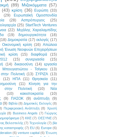
ακμή
(89)
Μιζοκόμματα
(57)
(43)
κρίση
(36)
Ευρώπη
(33)
η
(29)
Ευρωπαϊκή Ομοσπονδία
ρία
(28)
Ασπρόπυργος
(25)
ολιγαρχία
(25)
StartTech Ventures
νεια
(22)
Μιχάλης Χαραλαμπίδης
δα
(19)
δημιουργικότητα
(18)
(18)
Δημοκρατία
(17)
εκλογές
(17)
)
Οικονομική κρίση
(16)
Απώλεια
ική Ένωση Νεοφυών Επιχειρήσεων
νική κρίση
(15)
διαφθορά
(15)
2012
(15)
συνεργασία
(15)
κή
(14)
δικαιοσύνη
(14)
εργασία
 Μπουγιατιώτου - Τσίγκου
(13)
στην Πολιτική
(13)
ΣΥΡΙΖΑ
(13)
p
(12)
ΗΠΑ
(11)
Θρησκεία
(11)
οημοσύνη
(11)
Κίνηση για την
ή στην Πολιτική
(10)
Νέα
(10)
κακιστοκρατία
(10)
ς
(9)
ΠΑΣΟΚ
(9)
ανάπτυξη
(9)
α
(9)
Βιβλία
(8)
Δημοτικές Εκλογές
(8)
8)
Περιφερειακή Ανάπτυξη
(8)
Χρυσή
υχία
(8)
Business Angels
(7)
Γιώργος
Δημοψήφισμα
(7)
ΚΚΕ
(7)
ΟΕΣΥΝΕ
(7)
ας Βελεστινλής
(7)
Τεχνολογία
(7)
βία
της καταστροφής
(7)
EU
(6)
Europe
(6)
deration
(6)
venture capital
(6)
Ένωση