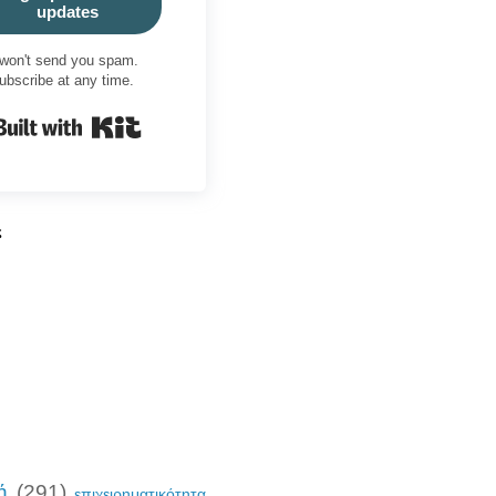
updates
won't send you spam.
ubscribe at any time.
Built with Kit
ς
ή
(291)
επιχειρηματικότητα