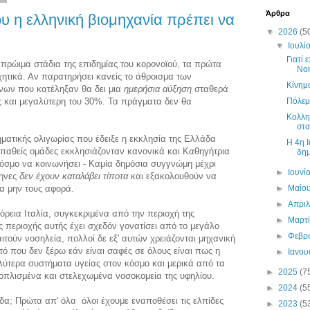
Άρθρα
υ η ελληνική βιομηχανία πρέπει να
▼
2026
(5
▼
Ιουλί
Γιατί 
πρώιμα στάδια της επιδημίας του κορονοϊού, τα πρώτα
Νο
ητικά. Αν παρατηρήσει κανείς το άθροισμα των
Κίνημ
νων που κατέληξαν θα δει μια
ημερήσια αύξηση
σταθερά
ς και μεγαλύτερη του 30%. Τα πράγματα δεν θα
Πόλεμ
Κολλη
στα
ματικής ολιγωρίας που έδειξε η εκκλησία της Ελλάδα
H 4η Ι
ευπαθείς ομάδες εκκλησιάζονταν κανονικά και Καθηγήτρια
δημ
κόσμο να κοινωνήσει - Καμία δημόσια συγγνώμη μέχρι
►
Ιουνί
ληνες
δεν έχουν καταλάβει τίποτα
και εξακολουθούν να
α μην τους αφορά.
►
Μαΐο
►
Απρι
ρεια Ιταλία, συγκεκριμένα από την περιοχή της
►
Μαρτ
ς περιοχής αυτής έχει σχεδόν γονατίσει από το μεγάλο
►
Φεβρ
τούν νοσηλεία, πολλοί δε εξ' αυτών χρειάζονται μηχανική
τό που δεν ξέρω εάν είναι σαφές σε όλους είναι πως η
►
Ιανο
λύτερα συστήματα υγείας στον κόσμο και μερικά από τα
►
2025
(7
οπλισμένα και στελεχωμένα νοσοκομεία της υφηλίου.
►
2024
(5
δα; Πρώτα απ' όλα όλοι έχουμε εναποθέσει τις ελπίδες
►
2023
(5