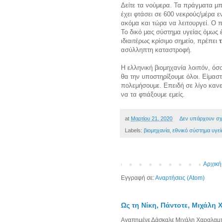
Δείτε τα νούμερα. Τα πράγματα μπ
έχει φτάσει σε 600 νεκρούς/μέρα 
ακόμα και τώρα να λειτουργεί. Ο 
Το δικό μας σύστημα υγείας όμως έ
ιδιαιτέρως κρίσιμο σημείο, πρέπει
ασύλληπτη καταστροφή.
Η ελληνική βιομηχανία λοιπόν, όσο
θα την υποστηρίξουμε όλοι. Είμασ
πολεμήσουμε. Επειδή σε λίγο κανε
να τα φτιάξουμε εμείς.
at
Μαρτίου 21, 2020
Δεν υπάρχουν σχ
Labels:
βιομηχανία
,
εθνικό σύστημα υγεί
Αρχική
Εγγραφή σε:
Αναρτήσεις (Atom)
Ως τη Νίκη, Πάντοτε, Μιχάλη
Αγαπημένε Δάσκαλε Μιχάλη Χαραλαμπίδ