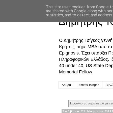
This site uses cookies from Google to 
are shared with Google along with per
statistics, and to detect and address
Δημήτρης Τ
Ο Δημήτρης Τσίγκος γενν
Κρήτης, πήρε MBA από το Ο
Epignosis. Έχει υπάρξει 
Πληροφορικών Ελλάδος, ι
40 under 40, US State De
Memorial Fellow
Άρθρα
Dimitris Tsingos
Βιβλ
Εμφάνιση αναρτήσεων με ετ
Σάββατο 21 Μαρτίου 202