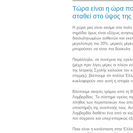
Tώρα είναι η ώρα πο
σταθεί στο ύψος της
Η χώρα μας είναι ακόμα στα πολύ 
σημάδια όμως είναι εξόχως ανησυχ
διασωληνωμέων ασθενών και εκεί
μεγαλύτερη του 20%, μερικές μέρε
μπορούσαν να είναι πιο δύσκολα.
Παράλληλα, σε συνέχεια της εγκλη
(μέχρι πριν λίγες μέρες οι πλέον 
της Ιατρικής Σχολής καλούσε τον 
στιγμής), βλέπουμε ότι πολλοί Έλ
κυκλοφορούν σαν αυτή η ιστορία ν
Βλέπουμε σκηνές τρόμου από τη Βό
Λομβαρδίας. Το σύστημα υγείας τη
πλήθος των περιστατικών που απαι
υποστήριξη της αναπνοής τους. Αυ
Λομβαρδία διαθέτει ένα από τα κα
πιο σύγρονα και υπερ-επαρκώς εξ
Ποια είναι η κατάσταση στην Ελλά