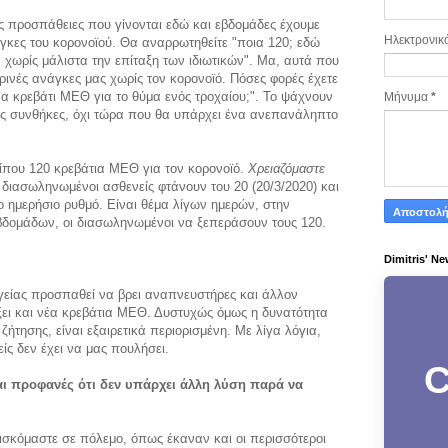
ις προσπάθειες που γίνονται εδώ και εβδομάδες έχουμε
Ηλεκτρονικ
άγκες του κορονοϊού. Θα αναρρωτηθείτε "ποια 120; εδώ
 χωρίς μάλιστα την επίταξη των ιδιωτικών". Μα, αυτά που
ρινές ανάγκες μας χωρίς τον κορονοϊό. Πόσες φορές έχετε
α κρεβάτι ΜΕΘ για το θύμα ενός τροχαίου;". Το ψάχνουν
Μήνυμα
*
κές συνθήκες, όχι τώρα που θα υπάρχει ένα ανεπανάληπτο
ίπου 120 κρεβάτια ΜΕΘ για τον κορονοϊό.
Χρειαζόμαστε
ι διασωληνωμένοι ασθενείς φτάνουν του 20 (20/3/2020) και
 ημερήσιο ρυθμό. Είναι θέμα λίγων ημερών, στην
δομάδων, οι διασωληνωμένοι να ξεπεράσουν τους 120.
Dimitris' Ne
γείας προσπαθεί να βρει αναπνευστήρες και άλλον
ξει και νέα κρεβάτια ΜΕΘ. Δυστυχώς όμως η δυνατότητα
ήτησης, είναι εξαιρετικά περιορισμένη. Με λίγα λόγια,
ς δεν έχει να μας πουλήσει.
C
αι προφανές ότι δεν υπάρχει άλλη λύση παρά να
σκόμαστε σε πόλεμο, όπως έκαναν και οι περισσότεροι