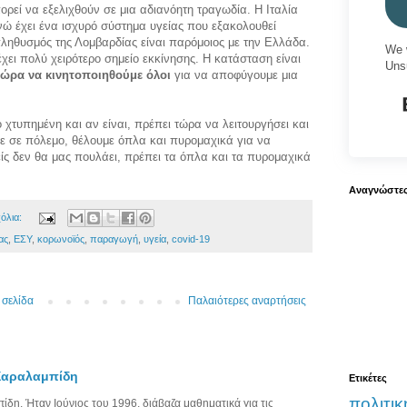
ορεί να εξελιχθούν σε μια αδιανόητη τραγωδία. Η Ιταλία
ενώ έχει ένα ισχυρό σύστημα υγείας που εξακολουθεί
πληθυσμός της Λομβαρδίας είναι παρόμοιος με την Ελλάδα.
We 
χει πολύ χειρότερο σημείο εκκίνησης. Η κατάσταση είναι
Uns
τώρα να κινητοποιηθούμε όλοι
για να αποφύγουμε μια
 χτυπημένη και αν είναι, πρέπει τώρα να λειτουργήσει και
τε σε πόλεμο, θέλουμε όπλα και πυρομαχικά για να
ίς δεν θα μας πουλάει, πρέπει τα όπλα και τα πυρομαχικά
Αναγνώστε
όλια:
ας
,
ΕΣΥ
,
κορωνοϊός
,
παραγωγή
,
υγεία
,
covid-19
 σελίδα
Παλαιότερες αναρτήσεις
 Χαραλαμπίδη
Ετικέτες
πολιτικ
η, Ήταν Ιούνιος του 1996, διάβαζα μαθηματικά για τις