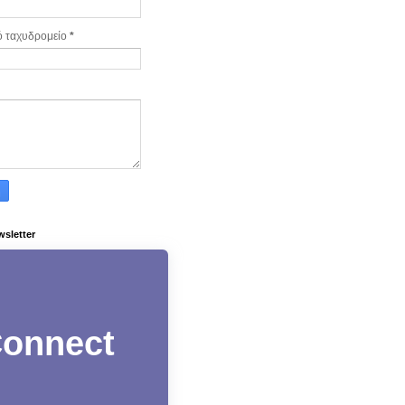
ό ταχυδρομείο
*
wsletter
onnect