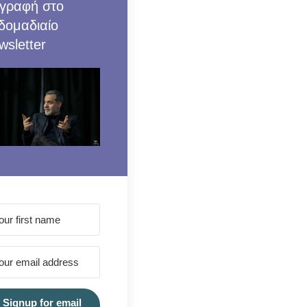
γραφή στο
δομαδιαίο
wsletter
Signup for email