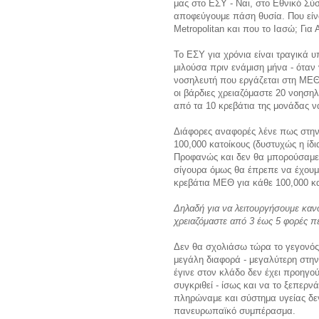
μας στο ΕΣΥ - Ναι, στο Εθνικό Σύσ
αποφεύγουμε πάση θυσία. Που είναι
Metropolitan και που το Ιασώ; Για 
Το ΕΣΥ για χρόνια είναι τραγικά 
μιλούσα πριν ενάμιση μήνα - όταν 
νοσηλευτή που εργάζεται στη ΜΕΘ 
οι βάρδιες χρειαζόμαστε 20 νοηση
από τα 10 κρεβάτια της μονάδας ν
Διάφορες αναφορές λένε πως στην
100,000 κατοίκους (δυστυχώς η ίδ
Προφανώς και δεν θα μπορούσαμε ν
σίγουρα όμως θα έπρεπε να έχουμ
κρεβάτια ΜΕΘ για κάθε 100,000 κα
Δηλαδή για να λειτουργήσουμε καν
χρειαζόμαστε από 3 έως 5 φορές π
Δεν θα σχολιάσω τώρα το γεγονός 
μεγάλη διαφορά - μεγαλύτερη στη
έγινε στον κλάδο δεν έχει προηγο
συγκριθεί - ίσως και να το ξεπερν
πληρώναμε και σύστημα υγείας δεν 
πανευρωπαϊκό συμπέρασμα.