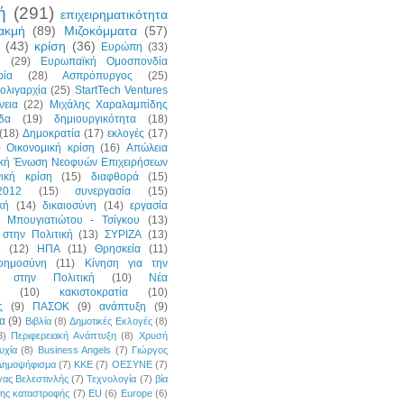
ή
(291)
επιχειρηματικότητα
ακμή
(89)
Μιζοκόμματα
(57)
(43)
κρίση
(36)
Ευρώπη
(33)
η
(29)
Ευρωπαϊκή Ομοσπονδία
ρία
(28)
Ασπρόπυργος
(25)
ολιγαρχία
(25)
StartTech Ventures
νεια
(22)
Μιχάλης Χαραλαμπίδης
δα
(19)
δημιουργικότητα
(18)
(18)
Δημοκρατία
(17)
εκλογές
(17)
)
Οικονομική κρίση
(16)
Απώλεια
ική Ένωση Νεοφυών Επιχειρήσεων
νική κρίση
(15)
διαφθορά
(15)
2012
(15)
συνεργασία
(15)
κή
(14)
δικαιοσύνη
(14)
εργασία
 Μπουγιατιώτου - Τσίγκου
(13)
στην Πολιτική
(13)
ΣΥΡΙΖΑ
(13)
p
(12)
ΗΠΑ
(11)
Θρησκεία
(11)
οημοσύνη
(11)
Κίνηση για την
ή στην Πολιτική
(10)
Νέα
(10)
κακιστοκρατία
(10)
ς
(9)
ΠΑΣΟΚ
(9)
ανάπτυξη
(9)
α
(9)
Βιβλία
(8)
Δημοτικές Εκλογές
(8)
8)
Περιφερειακή Ανάπτυξη
(8)
Χρυσή
υχία
(8)
Business Angels
(7)
Γιώργος
Δημοψήφισμα
(7)
ΚΚΕ
(7)
ΟΕΣΥΝΕ
(7)
ας Βελεστινλής
(7)
Τεχνολογία
(7)
βία
της καταστροφής
(7)
EU
(6)
Europe
(6)