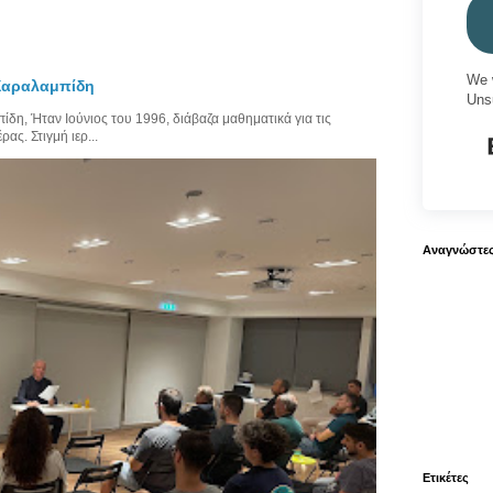
We 
 Χαραλαμπίδη
Uns
η, Ήταν Ιούνιος του 1996, διάβαζα μαθηματικά για τις
ας. Στιγμή ιερ...
Αναγνώστε
Ετικέτες