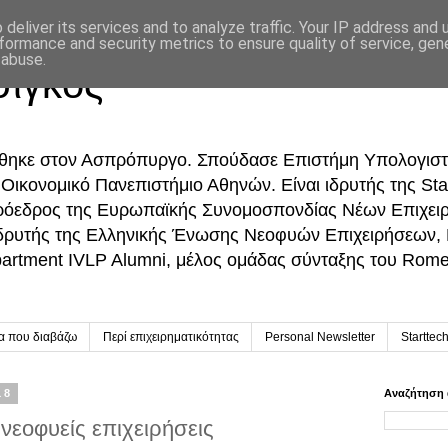
deliver its services and to analyze traffic. Your IP address and
formance and security metrics to ensure quality of service, ge
 abuse.
σίγκος
ήθηκε στον Ασπρόπυργο. Σπούδασε Επιστήμη Υπολογιστ
ικονομικό Πανεπιστήμιο Αθηνών. Είναι ιδρυτής της Sta
Πρόεδρος της Ευρωπαϊκής Συνομοσπονδίας Νέων Επιχει
δρυτής της Ελληνικής Ένωσης Νεοφυών Επιχειρήσεων,
partment IVLP Alumni, μέλος ομάδας σύνταξης του Rome 
ία που διαβάζω
Περί επιχειρηματικότητας
Personal Newsletter
Starttec
18
Αναζήτηση 
νεοφυείς επιχειρήσεις