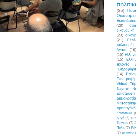
πολιτικ
(95)
Παρ
Οικονομία
Εκπαίδευσ
(28)
Ιστο
οικονομική 
(23)
οικογέ
(21)
Ελλά
πολιτισμός
Αγάπη
(16
(15)
Ελλην
(15)
Ελλη
εκλογές 
Πληροφορι
(14)
Ελένη
Επιστροφή 
Virtual Tri
Τεχνητή Ν
Επιστροφ
Δημοκρατία
Μητσοτάκη
προπαγάνδ
Καινοτομία
(
Αυγή
(8)
ευτ
Τσίγκος
(7)
Πόλις
(7)
Ρήγ
(7)
τρίγωνο 