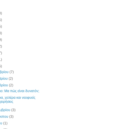
0)
5)
5)
3)
9)
2)
7)
1)
6)
μβρίου
(7)
βρίου
(2)
βρίου
(2)
ο: Μα πώς είναι δυνατόν;
α, χολέρα και νεοφυείς
χειρήσεις
εμβρίου
(3)
ύστου
(3)
ου
(1)