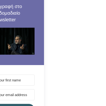
γραφή στο
δομαδιαίο
wsletter