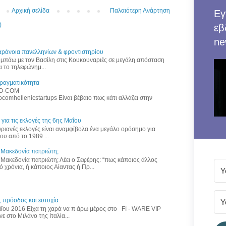
Αρχική σελίδα
Παλαιότερη Ανάρτηση
Εγ
)
εβ
ne
 παράνοια πανελληνίων & φροντιστηρίου
υμπάω με τον Βασίλη στις Κουκουναριές σε μεγάλη απόσταση
ι το τηλεφώνημ...
πραγματικότητα
NFO-COM
focomhellenicstartups Είναι βέβαιο πως κάτι αλλάζει στην
 για τις εκλογές της 6ης Μαΐου
ιανές εκλογές είναι αναμφίβολα ένα μεγάλο ορόσημο για
υ από το 1989 ...
η Μακεδονία πατριώτη;
η Μακεδονία πατριώτη; Λέει ο Σεφέρης: “πως κάποιος άλλος
 χρόνια, ή κάποιος Αίαντας ή Πρ...
 πρόοδος και ευτυχία
Μαΐου 2016 Είχα τη χαρά να π άρω μέρος στο FI - WARE VIP
 στο Μιλάνο της Ιταλία...