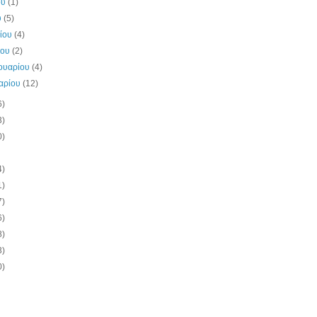
ου
(1)
υ
(5)
λίου
(4)
ίου
(2)
ουαρίου
(4)
υαρίου
(12)
6)
3)
0)
4)
1)
7)
6)
8)
3)
0)