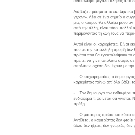
ανακαλύψει μεγάλο πλήθος από δ
Διάβαζα πρόσφατα το εκπληκτικό β
γεράνι
». Λέει σε ένα σημείο ο συγ
μια, ο κόσμος θα αλλάξει μόνο αν
από την άλλη, είναι τόσοι πολλοί
περιμένοντας τη ζωή τους να περά
Αυτοί είναι οι καριερίστες. Είναι ε
που με την κατάλληλη αμοιβή δεν 
πρώτοι που θα εγκαταλείψουν το 
πρέπει να γίνει απόλυτα σαφές σε
απολύτως σχέση δεν έχουν με την 
- Ο επιχειρηματίας, ο δημιουργός
καριερίστας πάνω απ' όλα βάζει το
- Τον δημιουργό τον ενδιαφέρει τι
ενδιαφέρει τι φαίνεται ότι γίνεται.
πράξη.
- Ο μάστορας πρώτα και κύρια α
Αντίθετα, ο καριερίστας δεν φταίει
άλλα δεν ήξερε, δεν γνώριζε, δεν 