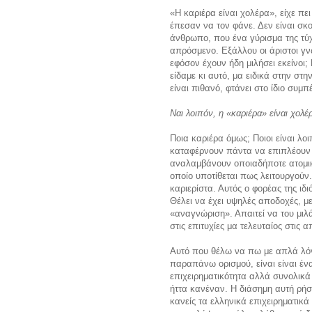
«Η καριέρα είναι χολέρα», είχε π
έπεσαν να τον φάνε. Δεν είναι σ
άνθρωπο, που ένα γύρισμα της τύχ
απρόσμενο. Εξάλλου οι άριστοι γν
εφόσον έχουν ήδη μιλήσει εκείνοι;
είδαμε κι αυτό, μα ειδικά στην στη
είναι πιθανό, φτάνει στο ίδιο συ
Ναι λοιπόν, η «καριέρα» είναι χολέ
Ποια καριέρα όμως; Ποιοι είναι λοι
καταφέρνουν πάντα να επιπλέουν κ
αναλαμβάνουν οποιαδήποτε ατομική
οποίο υποτίθεται πως λειτουργούν.
καριερίστα. Αυτός ο φορέας της ιδ
Θέλει να έχει υψηλές αποδοχές, μ
«αναγνώριση». Απαιτεί να του μιλ
στις επιτυχίες μα τελευταίος στις α
Αυτό που θέλω να πω με απλά λόγια
παραπάνω ορισμού, είναι είναι ένα
επιχειρηματικότητα αλλά συνολικά 
ήττα κανέναν. Η διάσημη αυτή ρήση
κανείς τα ελληνικά επιχειρηματικά