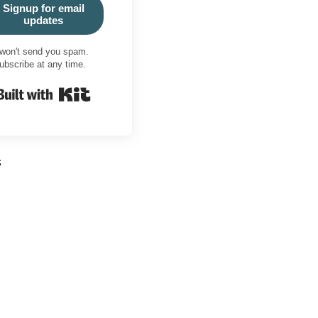
Signup for email
updates
won't send you spam.
ubscribe at any time.
Built with Kit
ς