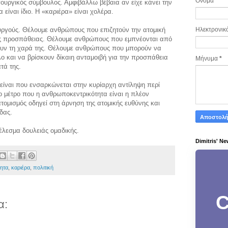
Όνομα
ουργικός σύμβουλος. Αμφιβάλλω βέβαια αν είχε κάνει την
είναι ίδιο. Η «καριέρα» είναι χολέρα.
υργούς. Θέλουμε ανθρώπους που επιζητούν την ατομική
Ηλεκτρονικ
ής προσπάθειας. Θέλουμε ανθρώπους που εμπνέονται από
σουν τη χαρά της. Θέλουμε ανθρώπους που μπορούν να
λο και να βρίσκουν δίκαιη ανταμοιβή για την προσπάθεια
Μήνυμα
*
τά της.
 είναι που ενσαρκώνεται στην κυρίαρχη αντίληψη περί
το μέτρο που η ανθρωποκεντρικότητα είναι η πλέον
ομισμός οδηγεί στη άρνηση της ατομικής ευθύνης και
δας.
έλεσμα δουλειάς ομαδικής.
Dimitris' Ne
τητα
,
καριέρα
,
πολιτική
C
α: