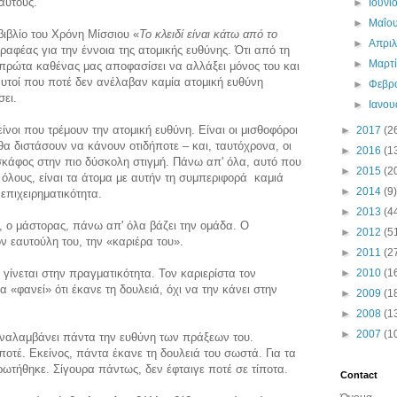
αύτους.
►
Ιουνί
►
Μαΐο
ιβλίο του Χρόνη Μίσσιου «
Το κλειδί είναι κάτω από το
►
Απρι
γραφέας για την έννοια της ατομικής ευθύνης. Ότι από τη
►
Μαρτ
 πρώτα καθένας μας αποφασίσει να αλλάξει μόνος του και
 αυτοί που ποτέ δεν ανέλαβαν καμία ατομική ευθύνη
►
Φεβρ
σει.
►
Ιανο
κείνοι που τρέμουν την ατομική ευθύνη. Είναι οι μισθοφόροι
►
2017
(2
θα διστάσουν να κάνουν οτιδήποτε – και, ταυτόχρονα, οι
►
2016
(1
σκάφος στην πιο δύσκολη στιγμή. Πάνω απ' όλα, αυτό που
►
2015
(2
 όλους, είναι τα άτομα με αυτήν τη συμπεριφορά καμιά
►
2014
(9)
επιχειρηματικότητα.
►
2013
(4
, ο μάστορας, πάνω απ' όλα βάζει την ομάδα. Ο
►
2012
(5
ν εαυτούλη του, την «καριέρα του».
►
2011
(2
 γίνεται στην πραγματικότητα. Τον καριερίστα τον
►
2010
(1
 Να «φανεί» ότι έκανε τη δουλειά, όχι να την κάνει στην
►
2009
(1
►
2008
(1
►
2007
(1
ναλαμβάνει πάντα την ευθύνη των πράξεων του.
 ποτέ. Εκείνος, πάντα έκανε τη δουλειά του σωστά. Για τα
ρωτήθηκε. Σίγουρα πάντως, δεν έφταιγε ποτέ σε τίποτα.
Contact