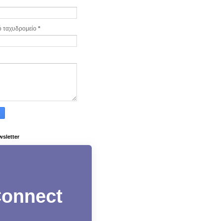
ό ταχυδρομείο
*
wsletter
onnect