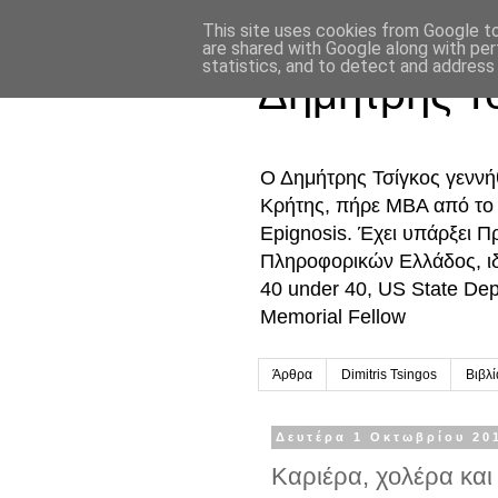
This site uses cookies from Google to 
are shared with Google along with per
statistics, and to detect and address
Δημήτρης Τ
Ο Δημήτρης Τσίγκος γενν
Κρήτης, πήρε MBA από το Ο
Epignosis. Έχει υπάρξει 
Πληροφορικών Ελλάδος, ι
40 under 40, US State De
Memorial Fellow
Άρθρα
Dimitris Tsingos
Βιβλ
Δευτέρα 1 Οκτωβρίου 20
Καριέρα, χολέρα και 