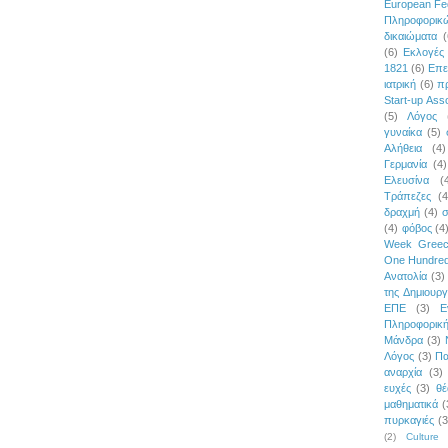
European Fe
Πληροφορι
δικαιώματα
(
(6)
Εκλογές
1821
(6)
Επε
ιατρική
(6)
π
Start-up Asso
(5)
Λόγος
γυναίκα
(5)
Αλήθεια
(4)
Γερμανία
(4)
Ελευσίνα
(
Τράπεζες
(4
δραχμή
(4)
σ
(4)
φόβος
(4
Week Gree
One Hundred
Ανατολία
(3)
της Δημιουργ
ΕΠΕ
(3)
Ε
Πληροφορικ
Μάνδρα
(3)
Λόγος
(3)
Πα
αναρχία
(3)
ευχές
(3)
θέ
μαθηματικά
(
πυρκαγιές
(3
(2)
Culture 