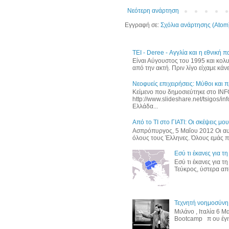
Νεότερη ανάρτηση
Εγγραφή σε:
Σχόλια ανάρτησης (Atom
ΤΕΙ - Deree - Αγγλία και η εθνική
Είναι Αύγουστος του 1995 και κολ
από την ακτή. Πριν λίγο είχαμε κάνε
Νεοφυείς επιχειρήσεις: Μύθοι και 
Κείμενο που δημοσιεύτηκε στο I
http://www.slideshare.net/tsigos/in
Ελλάδα...
Από το ΤΙ στο ΓΙΑΤΙ: Οι σκέψεις μου
Ασπρόπυργος, 5 Μαΐου 2012 Οι αυρ
όλους τους Έλληνες. Όλους εμάς πο
Εσύ τι έκανες για τ
Εσύ τι έκανες για τ
Τεύκρος, ύστερα από
Τεχνητή νοημοσύνη,
Μιλάνο , Ιταλία 6 
Bootcamp π ου έγινε