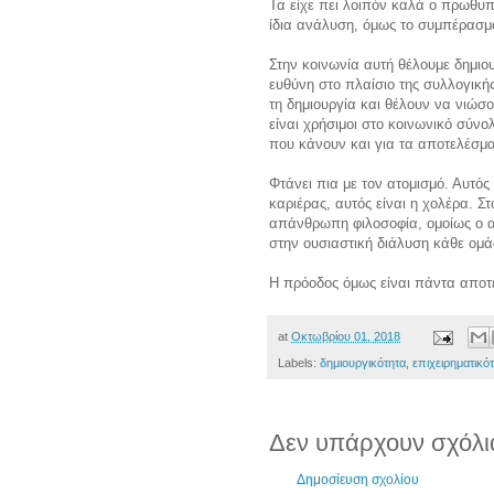
Τα είχε πει λοιπόν καλά ο πρωθυπ
ίδια ανάλυση, όμως το συμπέρασμα 
Στην κοινωνία αυτή θέλουμε δημιο
ευθύνη στο πλαίσιο της συλλογικ
τη δημιουργία και θέλουν να νιώ
είναι χρήσιμοι στο κοινωνικό σύνο
που κάνουν και για τα αποτελέσμα
Φτάνει πια με τον ατομισμό. Αυτός
καριέρας, αυτός είναι η χολέρα. Σ
απάνθρωπη φιλοσοφία, ομοίως ο ατ
στην ουσιαστική διάλυση κάθε ομά
Η πρόοδος όμως είναι πάντα αποτ
at
Οκτωβρίου 01, 2018
Labels:
δημιουργικότητα
,
επιχειρηματικό
Δεν υπάρχουν σχόλι
Δημοσίευση σχολίου