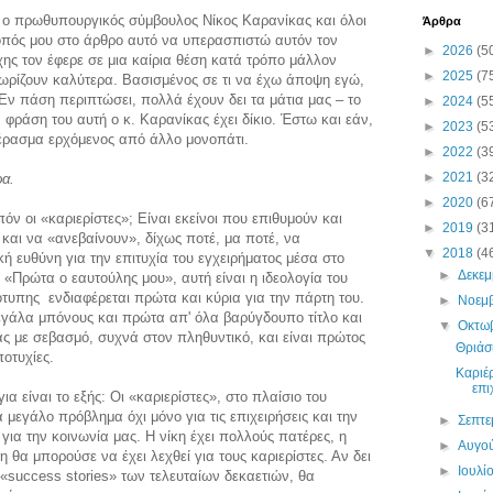
ει ο πρωθυπουργικός σύμβουλος Νίκος Καρανίκας και όλοι
Άρθρα
κοπός μου στο άρθρο αυτό να υπερασπιστώ αυτόν τον
►
2026
(5
ης τον έφερε σε μια καίρια θέση κατά τρόπο μάλλον
►
2025
(7
ωρίζουν καλύτερα. Βασισμένος σε τι να έχω άποψη εγώ,
 Εν πάση περιπτώσει, πολλά έχουν δει τα μάτια μας – το
►
2024
(5
ν φράση του αυτή ο κ. Καρανίκας έχει δίκιο. Έστω και εάν,
►
2023
(5
μπέρασμα ερχόμενος από άλλο μονοπάτι.
►
2022
(3
►
2021
(3
ρα.
►
2020
(6
πόν οι «καριερίστες»; Είναι εκείνοι που επιθυμούν και
►
2019
(3
αι να «ανεβαίνουν», δίχως ποτέ, μα ποτέ, να
▼
2018
(4
 ευθύνη για την επιτυχία του εγχειρήματος μέσα στο
►
Δεκε
 «Πρώτα ο εαυτούλης μου», αυτή είναι η ιδεολογία του
ιότυπης ενδιαφέρεται πρώτα και κύρια για την πάρτη του.
►
Νοεμ
εγάλα μπόνους και πρώτα απ' όλα βαρύγδουπο τίτλο και
▼
Οκτω
άς με σεβασμό, συχνά στον πληθυντικό, και είναι πρώτος
Θριάσι
ποτυχίες.
Καριέρ
επι
 είναι το εξής: Οι «καριερίστες», στο πλαίσιο του
 μεγάλο πρόβλημα όχι μόνο για τις επιχειρήσεις και την
►
Σεπτ
για την κοινωνία μας. Η νίκη έχει πολλούς πατέρες, η
►
Αυγο
 θα μπορούσε να έχει λεχθεί για τους καριερίστες. Αν δει
►
Ιουλί
 «success stories» των τελευταίων δεκαετιών, θα