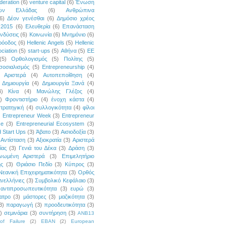
deration
(6)
venture capital
(6)
Ένωση
κών Ελλάδας
(6)
Ανθρώπινα
6)
Δέον γενέσθαι
(6)
Δημόσιο χρέος
 2015
(6)
Ελευθερία
(6)
Επανάσταση
νδύσεις
(6)
Κοινωνία
(6)
Μνημόνιο
(6)
ρόοδος
(6)
Hellenic Angels
(5)
Hellenic
ciation
(5)
start-ups
(5)
Αθήνα
(5)
ΕΕ
(5)
Ορθολογισμός
(5)
Πολίτης
(5)
σοσιαλισμός
(5)
Entrepreneurship
(4)
Αριστερά
(4)
Αυτοπεποίθηση
(4)
Δημιουργία
(4)
Δημιουργία Ξανά
(4)
4)
Κίνα
(4)
Μανώλης Γλέζος
(4)
)
Φροντιστήριο
(4)
ένοχη κάστα
(4)
τρατηγική
(4)
συλλογικότητα
(4)
φίλοι
)
Entrepreneur Week
(3)
Entrepreneur
ce
(3)
Entrepreneurial Ecosystem
(3)
 Start Ups
(3)
Άβατο
(3)
Αισιοδοξία
(3)
Αντίσταση
(3)
Αξιοκρατία
(3)
Αριστερά
ίας
(3)
Γενιά του Δέκα
(3)
Δράση
(3)
νωμένη Αριστερά
(3)
Επιμελητήριο
ής
(3)
Θριάσιο Πεδίο
(3)
Κύπρος
(3)
Νεανική Επιχειρηματικότητα
(3)
Ορθός
νελλήνιες
(3)
Συμβολικό Κεφάλαιο
(3)
αντιπροσωπευτικότητα
(3)
ευρώ
(3)
ατρο
(3)
μάστορες
(3)
μαζικότητα
(3)
3)
παραγωγή
(3)
προοδευτικότητα
(3)
)
σεμινάρια
(3)
συντήρηση
(3)
ANB13
of Failure
(2)
EBAN
(2)
European