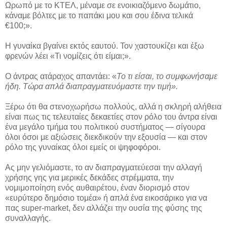
Ωρωπό με το ΚΤΕΛ, μέναμε σε ενοικιαζόμενο δωμάτιο,
κάναμε βόλτες με το παπάκι μου και σου έδινα τελικά
€100;».
Η γυναίκα βγαίνει εκτός εαυτού. Τον χαστουκίζει και έξω
φρενών λέει «Τι νομίζεις ότι είμαι;».
Ο άντρας ατάραχος απαντάει: «
Το τι είσαι, το συμφωνήσαμε
ήδη. Τώρα απλά διαπραγματευόμαστε την τιμή».
Ξέρω ότι θα στενοχωρήσω πολλούς, αλλά η σκληρή αλήθεια
είναι πως τις τελευταίες δεκαετίες στον ρόλο του άντρα είναι
ένα μεγάλο τμήμα του πολιτικού συστήματος — σίγουρα
όλοι όσοι με αξιώσεις διεκδικούν την εξουσία — και στον
ρόλο της γυναίκας όλοι εμείς οι ψηφοφόροι.
Ας μην γελιόμαστε, το αν διαπραγματεύεσαι την αλλαγή
χρήσης γης για μερικές δεκάδες στρέμματα, την
νομιμοποίηση ενός αυθαιρέτου, έναν διορισμό στον
«ευρύτερο δημόσιο τομέα» ή απλά ένα εικοσάρικο για να
πας super-market, δεν αλλάζει την ουσία της φύσης της
συναλλαγής.