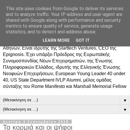
This site uses cookies from Google to deliver its services
Δημήτρης Τσίγκος
and to analyze traffic. Your IP address and user-agent are
shared with Google along with performance and security
metrics to ensure quality of service, generate usage
Ο Δημήτρης Τσίγκος γεννήθηκε στον Ασπρόπυργο.
statistics, and to detect and address abuse.
Σπούδασε Επιστήμη Υπολογιστών στο Πανεπιστήμιο
LEARN MORE
GOT IT
Κρήτης, πήρε MBA από το Οικονομικό Πανεπιστήμιο
Αθηνών. Είναι ιδρυτής της Starttech Ventures, CEO της
Epignosis. Έχει υπάρξει Πρόεδρος της Ευρωπαϊκής
Συνομοσπονδίας Νέων Επιχειρηματιών, της Ένωσης
Πληροφορικών Ελλάδος, ιδρυτής της Ελληνικής Ένωσης
Νεοφυών Επιχειρήσεων, European Young Leader 40 under
40, US State Department IVLP Alumni, μέλος ομάδας
σύνταξης του Rome Manifesto και Marshall Memorial Fellow
▼
▼
Δευτέρα 3 Σεπτεμβρίου 2018
Τα κορμιά και οι ψήφοι