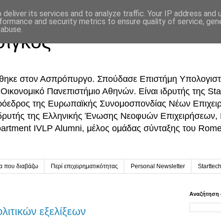
deliver its services and to analyze traffic. Your IP address and
formance and security metrics to ensure quality of service, ge
 abuse.
σίγκος
ήθηκε στον Ασπρόπυργο. Σπούδασε Επιστήμη Υπολογιστ
ικονομικό Πανεπιστήμιο Αθηνών. Είναι ιδρυτής της Sta
Πρόεδρος της Ευρωπαϊκής Συνομοσπονδίας Νέων Επιχει
δρυτής της Ελληνικής Ένωσης Νεοφυών Επιχειρήσεων,
partment IVLP Alumni, μέλος ομάδας σύνταξης του Rome 
ία που διαβάζω
Περί επιχειρηματικότητας
Personal Newsletter
Starttec
Αναζήτηση 
ολιτικών εξελίξεων