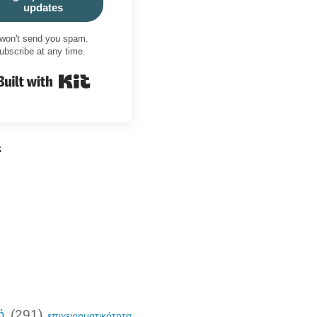
updates
won't send you spam.
ubscribe at any time.
Built with Kit
ς
ή
(291)
επιχειρηματικότητα