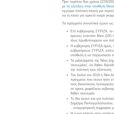
Πριν περίπου δυο χρόνια (27/6/202
με τις εξελίξεις στην υπόθεση Nova
εγχώρια πολιτική σκηνή για περισσ
να το κάνει για αρκετό καιρό ακόμ
Τα πράγματα συνοπτικά έχουν ως 
Επί κυβέρνησης ΣΥΡΙΖΑ, το 
έρευνες εναντίον δέκα (10!
τέως πρωθυπουργών και πο
Η κυβέρνηση ΣΥΡΙΖΑ όμως, ή 
κυβερνήσεων ΣΥΡΙΖΑ, απέτυχ
υπόθεση ή να παρουσιάσει έν
Τα μιζοκόμματα της 'Νέας Δημ
'σκευωρίας', ότι δήθεν δηλα
την πολιτική τους εξόντωση.
Τον Ιούλιο του 2019 η 'Νέα 
πράγματα που έκανε ήταν επί
τους δικαστικούς λειτουργού
σε όρους μαφιόζικου εκβιασμ
δήθεν σκευωρία.
Το ίδιο έκανε και για πολιτ
Δημήτρη Παπαγγελόπουλου, 
...ενορχηστρωτή συμμορίας μ
Η χώρα έφτασε στον απόλυτο 