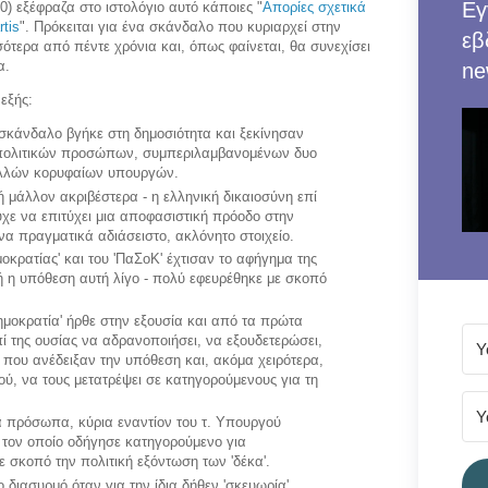
Εγ
0) εξέφραζα στο ιστολόγιο αυτό κάποιες "
Απορίες σχετικά
rtis
". Πρόκειται για ένα σκάνδαλο που κυριαρχεί στην
εβ
ότερα από πέντε χρόνια και, όπως φαίνεται, θα συνεχίσει
α.
ne
εξής:
σκάνδαλο βγήκε στη δημοσιότητα και ξεκίνησαν
) πολιτικών προσώπων, συμπεριλαμβανομένων δυο
λλών κορυφαίων υπουργών.
μάλλον ακριβέστερα - η ελληνική δικαιοσύνη επί
ε να επιτύχει μια αποφασιστική πρόοδο στην
α πραγματικά αδιάσειστο, ακλόνητο στοιχείο.
οκρατίας' και του 'ΠαΣοΚ' έχτισαν το αφήγημα της
δή η υπόθεση αυτή λίγο - πολύ εφευρέθηκε με σκοπό
Δημοκρατία' ήρθε στην εξουσία και από τα πρώτα
 της ουσίας να αδρανοποιήσει, να εξουδετερώσει,
ς που ανέδειξαν την υπόθεση και, ακόμα χειρότερα,
ού, να τους μετατρέψει σε κατηγορούμενους για τη
ικά πρόσωπα, κύρια εναντίον του τ. Υπουργού
τον οποίο οδήγησε κατηγορούμενο για
ε σκοπό την πολιτική εξόντωση των 'δέκα'.
διασυρμό όταν για την ίδια δήθεν 'σκευωρία'