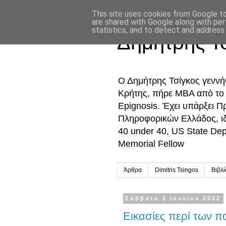
This site uses cookies from Google to 
are shared with Google along with per
statistics, and to detect and address
Δημήτρης Τ
Ο Δημήτρης Τσίγκος γενν
Κρήτης, πήρε MBA από το Ο
Epignosis. Έχει υπάρξει 
Πληροφορικών Ελλάδος, ι
40 under 40, US State De
Memorial Fellow
Άρθρα
Dimitris Tsingos
Βιβλ
Σάββατο 2 Ιουλίου 2022
Εικασίες περί των π