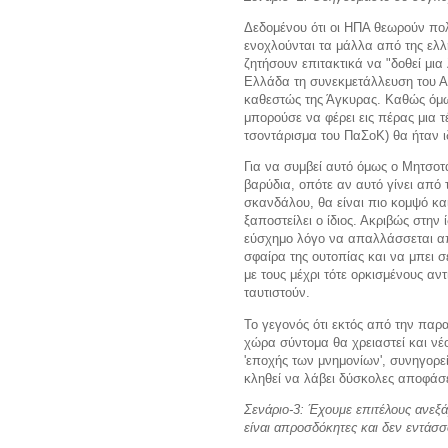
Δεδομένου ότι οι ΗΠΑ θεωρούν πο
ενοχλούνται τα μάλλα από της ελλ
ζητήσουν επιτακτικά να "δοθεί μια
Ελλάδα τη συνεκμετάλλευση του Αι
καθεστώς της Άγκυρας. Καθώς όμω
μπορούσε να φέρει εις πέρας μια τ
τσοντάρισμα του ΠαΣοΚ) θα ήταν ι
Για να συμβεί αυτό όμως ο Μητσο
βαρύδια, οπότε αν αυτό γίνει από
σκανδάλου, θα είναι πιο κομψό κα
ξαποστείλει ο ίδιος. Ακριβώς στην
εύσχημο λόγο να απαλλάσσεται απ
σφαίρα της ουτοπίας και να μπει σ
με τους μέχρι τότε ορκισμένους α
ταυτιστούν.
Το γεγονός ότι εκτός από την παρα
χώρα σύντομα θα χρειαστεί και νέο
'εποχής των μνημονίων', συνηγορε
κληθεί να λάβει δύσκολες αποφάσε
Σενάριο-3: Έχουμε επιτέλους ανεξάρ
είναι απροσδόκητες και δεν εντάσσ