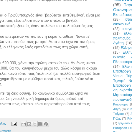
(95)
Παρ
Οικονομία
Εκπαίδευσ
αι ο Πρωθυπουργός είναι 'βαρύτατα εκτεθειμένοι', είναι μια
(28)
Ιστο
γα πως εξευτελίστηκαν στον απόλυτο βαθμό,
οικονομική 
δικαστική εξουσία, έναν πυλώνα του πολιτεύματός μας.
(23)
οικογέ
(21)
Ελλά
ου επέτρεπαν να πω εάν η κύρια 'υπόθεση Novartis'
πολιτισμός
ήθελα να πιστεύω πως μπορεί. Αυτό που έχω να πω όμως
Αγάπη
(16
τή, ο ελληνικός λαός εμπεδώνει πως στη χώρα αυτή,
(15)
Ελλην
(15)
Ελλη
εκλογές 
Πληροφορι
€20.000, χάνει την πρώτη κατοικία του. Αν ένας μικρο-
(14)
Ελένη
0.000, θα τον κυνηγήσουν μέχρι τον άλλο κόσμο κι ακόμα
Επιστροφή 
λεί κοινό τόπο πως 'πολιτικοί' (με πολλά εισαγωγικά διότι
Virtual Tri
ρηματίζονται με αμύθητα ποσά και, τελικά, "ούτε γάτα,
Τεχνητή Ν
η.
Επιστροφ
Δημοκρατία
τεί τη δικαιοσύνη. Το κοινωνικό συμβόλαιο ζητά να
Μητσοτάκη
μο. Στη νεοελληνική δημοκρατία όμως, ειδικά επί
προπαγάνδ
ίνεται πως κάποιοι είναι περισσότερο ίσοι από τους
Καινοτομία
(
Αυγή
(8)
ευτ
Τσίγκος
(7)
Πόλις
(7)
Ρήγ
(7)
τρίγωνο 
όλια:
European Fe
Novartis