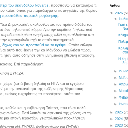
ς περί του σκανδάλου Novartis
, προσπαθώ να καταλάβω τι
Άρθρα
όλου καλά, όπως για παράδειγμα οι καταγγελίες της Κυρίας
▼
2026
(5
η προσπάθεια παραπληροφόρησης
.
▼
Ιουλί
η 'Νέα Δημοκρατία', ακολουθώντας τον πρώτο διδάξα του
Γιατί 
Νο
ρά ένα 'τηλεοπτικό κόμμα'
(για την ακρίβεια, "τηλεοπτικό
τα παραδοσιακά μέσα ενημέρωσης αλλά εκμεταλλεύεται στο
Κίνημ
α την προπαγάνδα της
) το οποίο συστηματικά
Πόλεμ
ό,
δίχως καν να προσπαθεί να το κρύψει
. Οπότε εύλογα
Κολλη
είναι αυτό που έκανε την κα Μάνδρου να μιλήσει τώρα,
στα
 τι ήταν αυτό οδήγησε στην μνημειώδη χθεσινή απόφαση.
H 4η Ι
δημ
ικασίες. Επί παραδείγματι:
►
Ιουνί
έρνηση ΣΥΡΙΖΑ.
►
Μαΐο
τη χώρα (κατά βάση δηλαδή οι ΗΠΑ και οι εγχώριοι
►
Απρι
αν' με την ανικανότητα της κυβέρνησης Μητσοτάκη.
►
Μαρτ
, εκείνος ευχαρίστως τα προσέφερε, οπότε τον
►
Φεβρ
►
Ιανο
μο, καθώς και η κυβέρνηση Τσίπρα, που είναι πολύ
►
2025
(7
χως ανίκανη.
Γιατί λοιπόν τα αφεντικά της χώρας να την
 σε μια εποχή τεραστίων γεωπολιτικών προκλήσεων;
►
2024
(5
►
2023
(5
κυβέρνηση ΝΔ-ΣΥΡΙΖΑ (ενδεχομένως και ΠαΣοΚ).