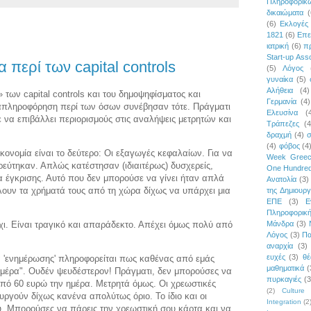
Πληροφορι
δικαιώματα
(
(6)
Εκλογές
1821
(6)
Επε
ιατρική
(6)
π
Start-up Asso
 περί των capital controls
(5)
Λόγος
γυναίκα
(5)
Αλήθεια
(4)
» των capital controls και του δημοψηφίσματος και
Γερμανία
(4)
ραπληροφόρηση περί των όσων συνέβησαν τότε. Πράγματι
Ελευσίνα
(
να επιβάλλει περιορισμούς στις αναλήψεις μετρητών και
Τράπεζες
(4
δραχμή
(4)
σ
(4)
φόβος
(4
ικονομία είναι το δεύτερο: Οι εξαγωγές κεφαλαίων. Για να
Week Gree
ρεύτηκαν. Απλώς κατέστησαν (ιδιαιτέρως) δυσχερείς,
One Hundred
ία έγκρισης. Αυτό που δεν μπορούσε να γίνει ήταν απλά
Ανατολία
(3)
άλουν τα χρήματά τους από τη χώρα δίχως να υπάρχει μια
της Δημιουργ
ΕΠΕ
(3)
Ε
Πληροφορικ
Μάνδρα
(3)
χι. Είναι τραγικό και απαράδεκτο. Απέχει όμως πολύ από
Λόγος
(3)
Πα
αναρχία
(3)
ευχές
(3)
θέ
α 'ενημέρωσης' πληροφορείται πως καθένας από εμάς
μαθηματικά
(
ημέρα". Ουδέν ψευδέστερον! Πράγματι, δεν μπορούσες να
πυρκαγιές
(3
πό 60 ευρώ την ημέρα. Μετρητά όμως. Οι χρεωστικές
(2)
Culture 
υργούν δίχως κανένα απολύτως όριο. Το ίδιο και οι
Integration
(2
ύ. Μπορούσες να πάρεις την χρεωστική σου κάρτα και να