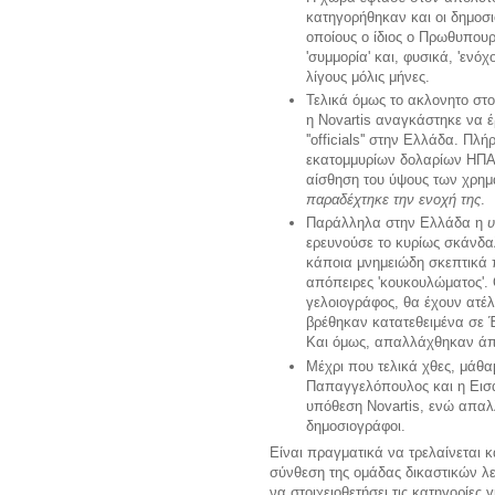
κατηγορήθηκαν και οι δημοσ
οποίους ο ίδιος ο Πρωθυπου
'συμμορία' και, φυσικά, 'εν
λίγους μόλις μήνες.
Τελικά όμως το ακλονητο στο
η Novartis αναγκάστηκε να έ
''officials'' στην Ελλάδα. 
εκατομμυρίων δολαρίων ΗΠΑ 
αίσθηση του ύψους των χρημα
παραδέχτηκε την ενοχή της
.
Παράλληλα στην Ελλάδα η
υ
ερευνούσε το κυρίως σκάνδα
κάποια μνημειώδη σκεπτικά π
απόπειρες 'κουκουλώματος'. 
γελοιογράφος, θα έχουν ατέλ
βρέθηκαν κατατεθειμένα σε 
Και όμως, απαλλάχθηκαν άπ
Μέχρι που τελικά χθες, μάθα
Παπαγγελόπουλος και η Εισα
υπόθεση Novartis, ενώ απαλ
δημοσιογράφοι.
Είναι πραγματικά να τρελαίνεται κ
σύνθεση της ομάδας δικαστικών λε
να στοιχειοθετήσει τις κατηγορίες