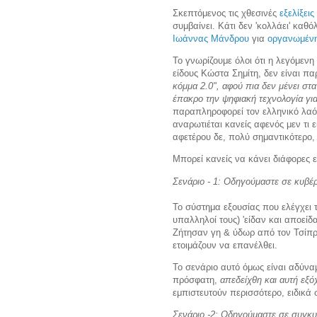
Σκεπτόμενος τις χθεσινές
εξελίξει
συμβαίνει. Κάτι δεν 'κολλάει' καθ
Ιωάννας Μάνδρου
για
οργανωμέν
Το γνωρίζουμε όλοι ότι η λεγόμεν
είδους Κώστα Σημίτη, δεν είναι πα
κόμμα 2.0", αφού πια δεν μένει σ
έπακρο την ψηφιακή τεχνολογία γι
παραπληροφορεί τον ελληνικό λα
αναρωτιέται κανείς αφενός μεν τι 
αφετέρου δε, πολύ σημαντικότερο,
Μπορεί κανείς να κάνει διάφορες ε
Σενάριο - 1: Οδηγούμαστε σε κυβ
Το σύστημα εξουσίας που ελέγχει 
υπαλληλοί τους) 'είδαν και αποείδ
Ζήτησαν γη & ύδωρ από τον Τσίπρα
ετοιμάζουν να επανέλθει.
Το σενάριο αυτό όμως είναι αδύνα
πρόσφατη,
απεδείχθη και αυτή εξό
εμπιστευτούν περισσότερο, ειδικά
Σενάριο -2: Οδηγούμαστε σε συγ