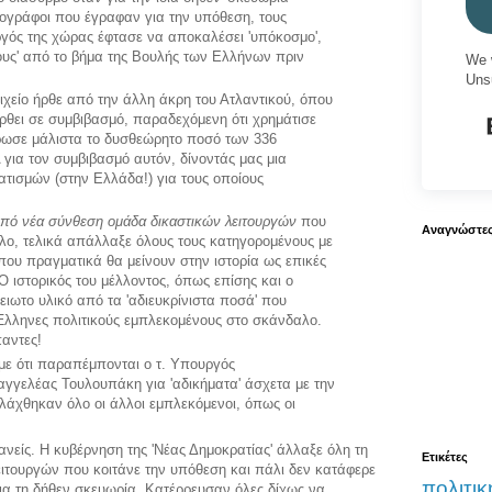
ιογράφοι που έγραφαν για την υπόθεση, τους
ργός της χώρας έφτασε να αποκαλέσει 'υπόκοσμο',
όχους' από το βήμα της Βουλής των Ελλήνων πριν
We 
Uns
ιχείο ήρθε από την άλλη άκρη του Ατλαντικού, όπου
ρθει σε συμβιβασμό, παραδεχόμενη ότι χρημάτισε
Πλήρωσε μάλιστα το δυσθεώρητο ποσό των 336
για τον συμβιβασμό αυτόν, δίνοντάς μας μια
τισμών (στην Ελλάδα!) για τους οποίους
πό νέα σύνθεση ομάδα δικαστικών λειτουργών
που
Αναγνώστε
λο, τελικά απάλλαξε όλους τους κατηγορομένους με
ου πραγματικά θα μείνουν στην ιστορία ως επικές
Ο ιστορικός του μέλλοντος, όπως επίσης και ο
ειωτο υλικό από τα 'αδιευκρίνιστα ποσά' που
Έλληνες πολιτικούς εμπλεκομένους στο σκάνδαλο.
αντες!
με ότι παραπέμπονται ο τ. Υπουργός
γγελέας Τουλουπάκη για 'αδικήματα' άσχετα με την
λάχθηκαν όλο οι άλλοι εμπλεκόμενοι, όπως οι
ανείς. Η κυβέρνηση της 'Νέας Δημοκρατίας' άλλαξε όλη τη
Ετικέτες
ιτουργών που κοιτάνε την υπόθεση και πάλι δεν κατάφερε
πολιτικ
 για τη δήθεν σκευωρία. Κατέρρευσαν όλες δίχως να