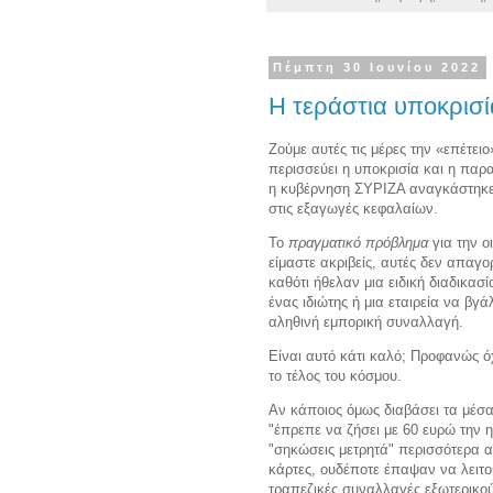
Πέμπτη 30 Ιουνίου 2022
Η τεράστια υποκρισία
Ζούμε αυτές τις μέρες την «επέτειο
περισσεύει η υποκρισία και η πα
η κυβέρνηση ΣΥΡΙΖΑ αναγκάστηκε 
στις εξαγωγές κεφαλαίων.
Το
πραγματικό πρόβλημα
για την ο
είμαστε ακριβείς, αυτές δεν απαγο
καθότι ήθελαν μια ειδική διαδικασ
ένας ιδιώτης ή μια εταιρεία να βγ
αληθινή εμπορική συναλλαγή.
Είναι αυτό κάτι καλό; Προφανώς ό
το τέλος του κόσμου.
Αν κάποιος όμως διαβάσει τα μέσ
"έπρεπε να ζήσει με 60 ευρώ την 
"σηκώσεις μετρητά" περισσότερα α
κάρτες, ουδέποτε έπαψαν να λειτο
τραπεζικές συναλλαγές εξωτερικο