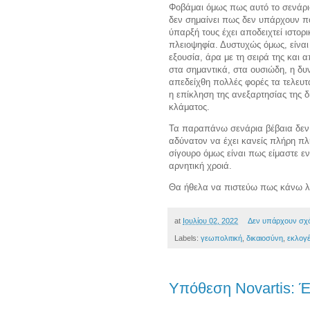
Φοβάμαι όμως πως αυτό το σενάρι
δεν σημαίνει πως δεν υπάρχουν πολ
ύπαρξή τους έχει αποδειχτεί ιστορι
πλειοψηφία. Δυστυχώς όμως, είναι 
εξουσία, άρα με τη σειρά της και α
στα σημαντικά, στα ουσιώδη, η δυ
απεδείχθη πολλές φορές τα τελευτ
η επίκληση της ανεξαρτησίας της 
κλάματος.
Τα παραπάνω σενάρια βέβαια δεν ε
αδύνατον να έχει κανείς πλήρη πλ
σίγουρο όμως είναι πως είμαστε ε
αρνητική χροιά.
Θα ήθελα να πιστεύω πως κάνω λ
at
Ιουλίου 02, 2022
Δεν υπάρχουν σχ
Labels:
γεωπολιτική
,
δικαιοσύνη
,
εκλογ
Υπόθεση Novartis: 