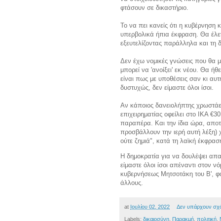
φτάσουν σε δικαστήριο.
Το να πει κανείς ότι η κυβέρνηση κ
υπερβολικά ήπια έκφραση. Θα έλε
εξευτελίζοντας παράλληλα και τη 
Δεν έχω νομικές γνώσεις που θα μ
μπορεί να 'ανοίξει' εκ νέου. Θα 
είναι πως με υποθέσεις σαν κι αυ
δυστυχώς, δεν είμαστε όλοι ίσοι.
Αν κάποιος δανειολήπτης χρωστάει 
επιχειρηματίας οφείλει στο ΙΚΑ €3
παραπέρα. Και την ίδια ώρα, αποτε
προσβάλλουν την ιερή αυτή λέξη) χ
ούτε ζημιά", κατά τη λαϊκή έκφρασ
Η δημοκρατία για να δουλέψει απαι
είμαστε όλοι ίσοι απέναντι στον νό
κυβερνήσεως Μητσοτάκη του Β', φα
άλλους.
at
Ιουλίου 02, 2022
Δεν υπάρχουν σχ
Labels:
δικαιοσύνη
,
Παρακμή
,
πολιτική
,