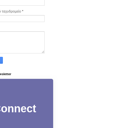
ό ταχυδρομείο
*
wsletter
onnect