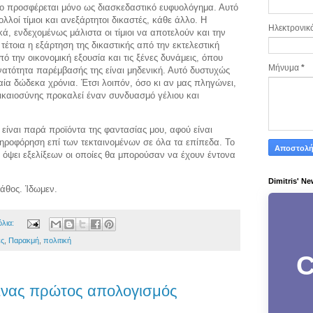
ο προσφέρεται μόνο ως διασκεδαστικό ευφυολόγημα. Αυτό
λοί τίμιοι και ανεξάρτητοι δικαστές, κάθε άλλο. Η
Ηλεκτρονικ
κά, ενδεχομένως μάλιστα οι τίμιοι να αποτελούν και την
τέτοια η εξάρτηση της δικαστικής από την εκτελεστική
πό την οικονομική εξουσία και τις ξένες δυνάμεις, όπου
Μήνυμα
*
νατότητα παρέμβασής της είναι μηδενική. Αυτό δυστυχώς
αία δώδεκα χρόνια. Έτσι λοιπόν, όσο κι αν μας πληγώνει,
δικαιοσύνης προκαλεί έναν συνδυασμό γέλιου και
ίναι παρά προϊόντα της φαντασίας μου, αφού είναι
ηροφόρηση επί των τεκταινομένων σε όλα τα επίπεδα. Το
ν όψει εξελίξεων οι οποίες θα μπορούσαν να έχουν έντονα
Dimitris' Ne
άθος. Ίδωμεν.
όλια:
ές
,
Παρακμή
,
πολιτική
C
Ένας πρώτος απολογισμός