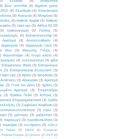
κών Ελλάδας
(6)
Ανθρώπινα
6)
Δέον γενέσθαι
(6)
Δημόσιο χρέος
 2015
(6)
Ελευθερία
(6)
Επανάσταση
νδύσεις
(6)
Κοινωνία
(6)
Μνημόνιο
(6)
ρόοδος
(6)
Hellenic Angels
(5)
Hellenic
ciation
(5)
start-ups
(5)
Αθήνα
(5)
ΕΕ
(5)
Ορθολογισμός
(5)
Πολίτης
(5)
σοσιαλισμός
(5)
Entrepreneurship
(4)
Αριστερά
(4)
Αυτοπεποίθηση
(4)
Δημιουργία
(4)
Δημιουργία Ξανά
(4)
4)
Κίνα
(4)
Μανώλης Γλέζος
(4)
)
Φροντιστήριο
(4)
ένοχη κάστα
(4)
τρατηγική
(4)
συλλογικότητα
(4)
φίλοι
)
Entrepreneur Week
(3)
Entrepreneur
ce
(3)
Entrepreneurial Ecosystem
(3)
 Start Ups
(3)
Άβατο
(3)
Αισιοδοξία
(3)
Αντίσταση
(3)
Αξιοκρατία
(3)
Αριστερά
ίας
(3)
Γενιά του Δέκα
(3)
Δράση
(3)
νωμένη Αριστερά
(3)
Επιμελητήριο
ής
(3)
Θριάσιο Πεδίο
(3)
Κύπρος
(3)
Νεανική Επιχειρηματικότητα
(3)
Ορθός
νελλήνιες
(3)
Συμβολικό Κεφάλαιο
(3)
αντιπροσωπευτικότητα
(3)
ευρώ
(3)
ατρο
(3)
μάστορες
(3)
μαζικότητα
(3)
3)
παραγωγή
(3)
προοδευτικότητα
(3)
)
σεμινάρια
(3)
συντήρηση
(3)
ANB13
of Failure
(2)
EBAN
(2)
European
)
Federal Europe
(2)
Greece
(2)
IVLP
(2)