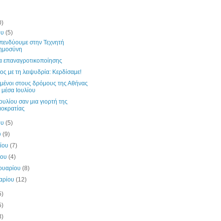
0)
ου
(5)
επενδύουμε στην Τεχνητή
ημοσύνη
α επαναγροτικοποίησης
ος με τη λειψυδρία: Κερδίσαμε!
μένοι στους δρόμους της Αθήνας
 μέσα Ιουλίου
ουλίου σαν μια γιορτή της
οκρατίας
ου
(5)
υ
(9)
λίου
(7)
ίου
(4)
ουαρίου
(8)
υαρίου
(12)
5)
5)
3)