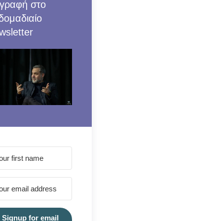
γραφή στο
δομαδιαίο
wsletter
Signup for email