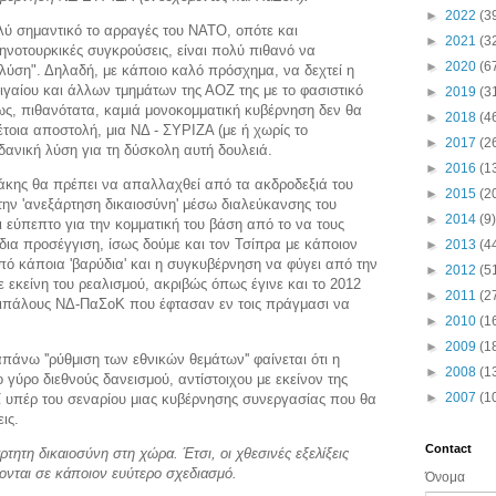
►
2022
(3
λύ σημαντικό το αρραγές του ΝΑΤΟ, οπότε και
►
2021
(3
ηνοτουρκικές συγκρούσεις, είναι πολύ πιθανό να
►
2020
(6
 λύση". Δηλαδή, με κάποιο καλό πρόσχημα, να δεχτεί η
γαίου και άλλων τμημάτων της ΑΟΖ της με το φασιστικό
►
2019
(3
ς, πιθανότατα, καμιά μονοκομματική κυβέρνηση δεν θα
►
2018
(4
έτοια αποστολή, μια ΝΔ - ΣΥΡΙΖΑ (με ή χωρίς το
►
2017
(2
δανική λύση για τη δύσκολη αυτή δουλειά.
►
2016
(1
τάκης θα πρέπει να απαλλαχθεί από τα ακδροδεξιά του
►
2015
(2
 την 'ανεξάρτηση δικαιοσύνη' μέσω διαλεύκανσης του
►
2014
(9)
ι εύπεπτο για την κομματική του βάση από το να τους
 ίδια προσέγγιση, ίσως δούμε και τον Τσίπρα με κάποιον
►
2013
(4
ό κάποια 'βαρύδια' και η συγκυβέρνηση να φύγει από την
►
2012
(5
ε εκείνη του ρεαλισμού, ακριβώς όπως έγινε και το 2012
►
2011
(2
ντιπάλους ΝΔ-ΠαΣοΚ που έφτασαν εν τοις πράγμασι να
►
2010
(1
►
2009
(1
πάνω ''ρύθμιση των εθνικών θεμάτων'' φαίνεται ότι η
►
2008
(1
 γύρο διεθνούς δανεισμού, αντίστοιχου με εκείνον της
►
2007
(1
ί υπέρ του σεναρίου μιας κυβέρνησης συνεργασίας που θα
ις.
Contact
τητη δικαιοσύνη στη χώρα. Έτσι, οι χθεσινές εξελίξεις
ονται σε κάποιον ευύτερο σχεδιασμό.
Όνομα