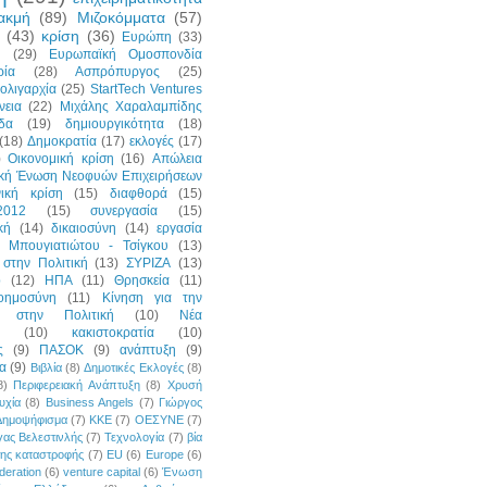
ακμή
(89)
Μιζοκόμματα
(57)
(43)
κρίση
(36)
Ευρώπη
(33)
η
(29)
Ευρωπαϊκή Ομοσπονδία
ρία
(28)
Ασπρόπυργος
(25)
ολιγαρχία
(25)
StartTech Ventures
νεια
(22)
Μιχάλης Χαραλαμπίδης
δα
(19)
δημιουργικότητα
(18)
(18)
Δημοκρατία
(17)
εκλογές
(17)
)
Οικονομική κρίση
(16)
Απώλεια
ική Ένωση Νεοφυών Επιχειρήσεων
νική κρίση
(15)
διαφθορά
(15)
2012
(15)
συνεργασία
(15)
κή
(14)
δικαιοσύνη
(14)
εργασία
 Μπουγιατιώτου - Τσίγκου
(13)
στην Πολιτική
(13)
ΣΥΡΙΖΑ
(13)
p
(12)
ΗΠΑ
(11)
Θρησκεία
(11)
οημοσύνη
(11)
Κίνηση για την
ή στην Πολιτική
(10)
Νέα
(10)
κακιστοκρατία
(10)
ς
(9)
ΠΑΣΟΚ
(9)
ανάπτυξη
(9)
α
(9)
Βιβλία
(8)
Δημοτικές Εκλογές
(8)
8)
Περιφερειακή Ανάπτυξη
(8)
Χρυσή
υχία
(8)
Business Angels
(7)
Γιώργος
Δημοψήφισμα
(7)
ΚΚΕ
(7)
ΟΕΣΥΝΕ
(7)
ας Βελεστινλής
(7)
Τεχνολογία
(7)
βία
της καταστροφής
(7)
EU
(6)
Europe
(6)
deration
(6)
venture capital
(6)
Ένωση