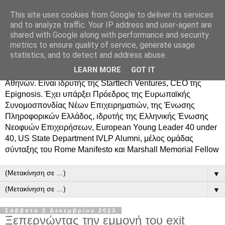
This site uses cookies from Google to deliver its services
Δημήτρης Τσίγκος
and to analyze traffic. Your IP address and user-agent are
shared with Google along with performance and security
metrics to ensure quality of service, generate usage
Ο Δημήτρης Τσίγκος γεννήθηκε στον Ασπρόπυργο.
statistics, and to detect and address abuse.
Σπούδασε Επιστήμη Υπολογιστών στο Πανεπιστήμιο
LEARN MORE
GOT IT
Κρήτης, πήρε MBA από το Οικονομικό Πανεπιστήμιο
Αθηνών. Είναι ιδρυτής της Starttech Ventures, CEO της
Epignosis. Έχει υπάρξει Πρόεδρος της Ευρωπαϊκής
Συνομοσπονδίας Νέων Επιχειρηματιών, της Ένωσης
Πληροφορικών Ελλάδος, ιδρυτής της Ελληνικής Ένωσης
Νεοφυών Επιχειρήσεων, European Young Leader 40 under
40, US State Department IVLP Alumni, μέλος ομάδας
σύνταξης του Rome Manifesto και Marshall Memorial Fellow
▼
▼
Σάββατο 2 Δεκεμβρίου 2023
Ξεπερνώντας την εμμονή του exit