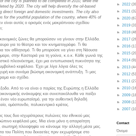
f the city is planned to be completed in 2010, while the
►
2022
(3
leted by 2020. The city will help diversify the oil-based
►
2021
(3
 direct foreign and domestic investments. The city also
obs for the youthful population of the country, where 40% of
►
2020
(6
εν είναι αυτός ο ορισμός ενός μακρόπνοου σχεδίου
►
2019
(3
ι;
►
2018
(4
ικονομικές ζώνες θα μπορούσαν να γίνουν στην Ελλάδα.
►
2017
(2
αυρο για το θέατρο και τον κινηματογράφο. Τι θα
►
2016
(1
ια τον αθλητισμό. Τι θα μπορούσε να γίνει στη Νάουσα
►
2015
(2
ρμαρο, στην Καστοριά για τη γούνα, κ.ο.κ. Κάθε γωνιά της
►
2014
(9)
στικό πλεονέκτημα, έχει μια εντυπωσιακή πυκνότητα της
υμβολικό κεφάλαιο. Έχει με λίγα λόγια όλες τις
►
2013
(4
υρή και συνάμα βιώσιμη οικονομική ανάπτυξη. Τι μας
►
2012
(5
ραμα και σχέδιο.
►
2011
(2
έξοδο. Από το να είναι ο παρίας της Ευρώπης η Ελλάδα
►
2010
(1
 οικονομικής ανάκαμψης και συνεπακόλουθα να παίξει
►
2009
(1
α έναν νέο ευρωπαϊσμό, για την αυθεντική δηλαδή
►
2008
(1
αίο, ομόσπονδο, πολυκεντρικό κράτος.
►
2007
(1
ας τους δυο ισχυρότερους πυλώνες του εθνικού μας
ρώπινο κεφάλαιό μας. Μια είναι μόνο η απαραίτητη
Contact
η, σιωπηρή πλειοψηφία να κάνουμε την αλλαγή μέσα μας.
Όνομα
τα του Πολίτη που δεκαετίες πριν εκχωρήσαμε στο