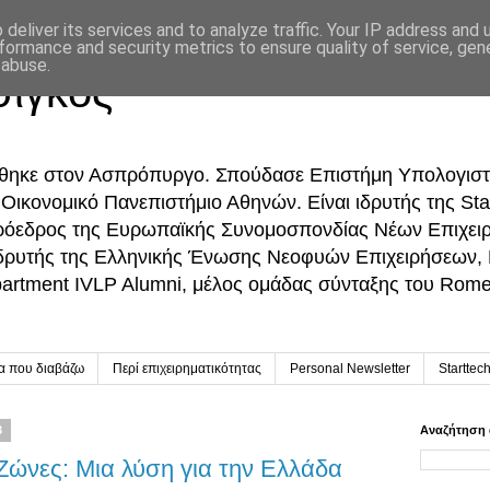
deliver its services and to analyze traffic. Your IP address and
formance and security metrics to ensure quality of service, ge
 abuse.
σίγκος
ήθηκε στον Ασπρόπυργο. Σπούδασε Επιστήμη Υπολογιστ
ικονομικό Πανεπιστήμιο Αθηνών. Είναι ιδρυτής της Sta
Πρόεδρος της Ευρωπαϊκής Συνομοσπονδίας Νέων Επιχει
δρυτής της Ελληνικής Ένωσης Νεοφυών Επιχειρήσεων,
partment IVLP Alumni, μέλος ομάδας σύνταξης του Rome 
ία που διαβάζω
Περί επιχειρηματικότητας
Personal Newsletter
Starttec
3
Αναζήτηση 
 Ζώνες: Μια λύση για την Ελλάδα