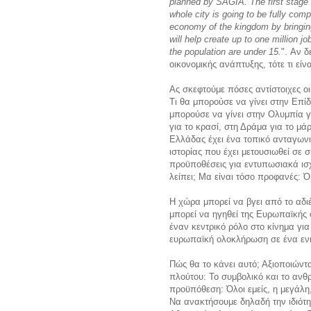
planned by SAGIA. The first stage o
whole city is going to be fully comp
economy of the kingdom by bringing
will help create up to one million j
the population are under 15.
". Αν δ
οικονομικής ανάπτυξης, τότε τι είνα
Ας σκεφτούμε πόσες αντίστοιχες ο
Τι θα μπορούσε να γίνει στην Επίδ
μπορούσε να γίνει στην Ολυμπία γ
για το κρασί, στη Δράμα για το μά
Ελλάδας έχει ένα τοπικό ανταγωνι
ιστορίας που έχει μετουσιωθεί σε σ
προϋποθέσεις για εντυπωσιακά ισχ
λείπει; Μα είναι τόσο προφανές: Ό
Η χώρα μπορεί να βγει από το αδι
μπορεί να ηγηθεί της Ευρωπαϊκής
έναν κεντρικό ρόλο στο κίνημα γι
ευρωπαϊκή ολοκλήρωση σε ένα ενι
Πώς θα το κάνει αυτό; Αξιοποιώντ
πλούτου: Το συμβολικό και το ανθ
προϋπόθεση: Όλοι εμείς, η μεγάλ
Να ανακτήσουμε δηλαδή την ιδιότη