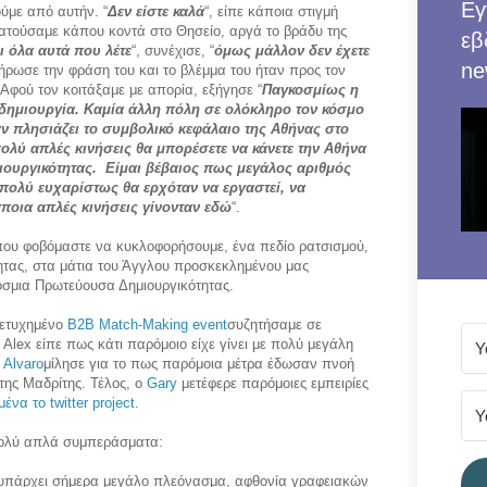
Εγ
ούμε από αυτήν. “
Δεν είστε καλά
“, είπε κάποια στιγμή
τούσαμε κάπου κοντά στο Θησείο, αργά το βράδυ της
εβ
ι όλα αυτά που λέτε
“, συνέχισε, “
όμως μάλλον δεν έχετε
ne
ήρωσε την φράση του και το βλέμμα του ήταν προς τον
φού τον κοιτάξαμε με απορία, εξήγησε “
Παγκοσμίως η
 δημιουργία. Καμία άλλη πόλη σε ολόκληρο τον κόσμο
αν πλησιάζει το συμβολικό κεφάλαιο της Αθήνας στο
πολύ απλές κινήσεις θα μπορέσετε να κάνετε την Αθήνα
ουργικότητας. Είμαι βέβαιος πως μεγάλος αριθμός
πολύ ευχαρίστως θα ερχόταν να εργαστεί, να
ποια απλές κινήσεις γίνονταν εδώ
“.
 που φοβόμαστε να κυκλοφορήσουμε, ένα πεδίο ρατσισμού,
ητας, στα μάτια του Άγγλου προσκεκλημένου μας
όσμια Πρωτεύουσα Δημιουργικότητας.
πετυχημένο
B2B Match-Making event
συζητήσαμε σε
Alex είπε πως κάτι παρόμοιο είχε γίνει με πολύ μεγάλη
Ο
Alvaro
μίλησε για το πως παρόμοια μέτρα έδωσαν πνοή
της Μαδρίτης. Τέλος, ο
Gary
μετέφερε παρόμοιες εμπειρίες
ένα το twitter project
.
πολύ απλά συμπεράσματα:
ας υπάρχει σήμερα μεγάλο πλεόνασμα, αφθονία γραφειακών