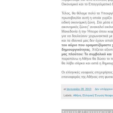
Οικονομικό και το Επαγγελματικό 
Τέλος, θα θέλαμε πολύ τα Υπουργ
πρωτοβουλία αυτή η οποία γυρίζει 
ειδική οικονομική ζώνη. Στα μέσα 
οικονομικές ζώνες” ανακαλεί εικό
Μακεδονία ή την Ήπειρο όπου κεφ
για να δουλεύουν χειρωνακτικά με
και τα ιδανικά μας δεν έχουν απολ
του αύριο που οραματιζόμαστε χ
δημιουργικότητας
. Χτίζεται αξι
μας πλούτου: Το συμβολικό και
παραπάνω η Αθήνα θα δώσει το παρ
θα λάβει σάρκα και οστά η δημιου
Οι ελληνικές νεοφυείς επιχειρήσε
επαναφοράς της Αθήνας στη φυσική
at
Ιανουαρίου 28, 2013
Δεν υπάρχουν
Labels:
Αθήνα
,
Ελληνική Ένωση Νεοφυ
Κυριακή 27 Ιανουαρίου 