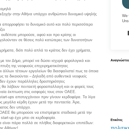
 χαμηλά
’ εξοχήν στην Αθήνα υπάρχει ανθρώπινο δυναμικό υψηλής
We 
Uns
α απορροφήσει το δυναμικό αυτό και πολύ περισσότερο
ζει
 ουδέποτε μπορούσε, αφού και προ κρίσης οι
χολούνταν σε θέσεις πολύ κατώτερες των δυνατοτήτων
χρήματα, διότι πολύ απλά το κράτος δεν έχει χρήματα,
Αναγνώστε
 με τον Δήμο, μπορεί να δώσει ισχυρά φορολογικά και
άπτυξη της νεοφυούς επιχειρηματικότητας
ι άλλων τέτοιων εργαλείων θα διασφαλιστεί πως τα όποια
ς τα δικαιούνται – Δηλαδή από αυθεντικά νεοφυείς
ν δεν έχουν παράλληλες δραστηριότητες
ές θα λάβουν πενταετή φοροαπαλλαγή και οι φορείς τους
νναία έκπτωση στις εισφορές τους στον ΟΑΕΕ.
start-ups αποτυγχάνουν πριν γίνουν κερδοφόρα. Τα λίγα
 μεγάλα κέρδη έχουν μετά την πενταετία. Άρα,
ατος δεν υπάρχει.
ν ΟΑΕΕ θα μπορούσε να επιστρέφετε σταδιακά μετά την
start-up έχει μπει σε κερδοφορία.
Ετικέτες
θα είναι πάρα πολλά σε πλήθος διαφορετικών επιπέδων:
πολιτικ
της Αθήνας!,