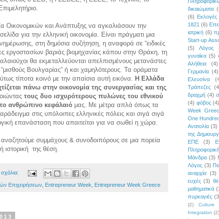
Πληροφορι
Επιμελητήριο.
δικαιώματα
(
(6)
Εκλογές
1821
(6)
Επε
ία Οικονομικών και Ανάπτυξης να αγκαλιάσουν την
ιατρική
(6)
π
σελίδα για την ελληνική οικονομία. Είναι πράγματι μια
Start-up Asso
ενημέρωσης, στη δημόσια συζήτηση, η αναφορά σε “ειδικές
(5)
Λόγος
νες εργοστασίων βαριάς βιομηχανίας κάπου στην Θράκη, τη
γυναίκα
(5)
αλαιούχοι θα εκμεταλλεύονται απελπισμένους μετανάστες
Αλήθεια
(4)
 “μισθούς Βουλγαρίας” ή και χαμηλότερους. Τα οράματα
Γερμανία
(4)
ύτως τίποτα κοινό με την απαίσια αυτή εικόνα.
Η Ελλάδα
Ελευσίνα
(
τίζεται πάνω στην οικονομία της συνεργασίας και της
Τράπεζες
(4
δραχμή
(4)
σ
οποιώντας
τους δυο ισχυρότερους πυλώνες του εθνικού
(4)
φόβος
(4
 το ανθρώπινο κεφάλαιό
μας. Με μέτρα απλά όπως τα
Week Gree
άδειγμα στις υπόλοιπες ελληνικές πόλεις και σιγά σιγά
One Hundred
ργική επανάσταση που απαιτείται για να σωθεί η χώρα.
Ανατολία
(3)
της Δημιουργ
ις αναζητούμε συμμάχους & συνοδοιπόρους σε μια πορεία
ΕΠΕ
(3)
Ε
 ιστορική της θέση.
Πληροφορικ
Μάνδρα
(3)
Λόγος
(3)
Πα
 σχόλια:
αναρχία
(3)
ευχές
(3)
θέ
ών Επιχειρήσεων
,
Entrepreneur Week
,
Entrepreneur Week Greece
μαθηματικά
(
πυρκαγιές
(3
(2)
Culture 
Integration
(2
2013