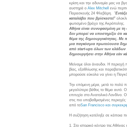
κρίση και την αδυναμία μας να βγ
αυστηρά ο
Alex Mitchell
ενώ περπα
Παρασκευής 24 Φλεβάρη. ”
Εντάξε
καταλάβει που βρίσκεστε!
” ολοκλ
φωτισμένο βράχο της Ακρόπολης. Α
Αθήνα είναι συνυφασμένη με τη
δεν μπορεί να υποστηρίξει ότι κ
θέμα της δημιουργικότητας. Με 
μια παγκόσμια πρωτεύουσα δημι
από start-ups όλων των κλάδων 
δημιουργήσει στην Αθήνα εάν κά
Μείναμε όλοι άναυδοι. Η περιοχή
βίας, εξαθλίωσης και παραβατικότ
μπορούσε εύκολα να γίνει η Παγκ
Την επόμενη μέρα, μετά το πολύ 
μεγαλύτερο βάθος το θέμα αυτό. Ο 
επιτυχία στο Ανατολικό Λονδίνο. 
στις πιο υποβαθμισμένες περιοχές 
από το
San Francisco και συγκεκριμ
H συζήτηση κατέληξε σε κάποια 
1. Στο ιστορικό κέντρο της Αθήν