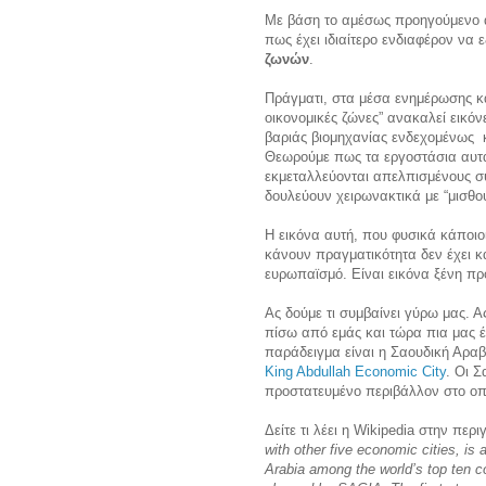
Με βάση το αμέσως προηγούμενο 
πως έχει ιδιαίτερο ενδιαφέρον να 
ζωνών
.
Πράγματι, στα μέσα ενημέρωσης κα
οικονομικές ζώνες” ανακαλεί εικό
βαριάς βιομηχανίας ενδεχομένως 
Θεωρούμε πως τα εργοστάσια αυτά
εκμεταλλεύονται απελπισμένους 
δουλεύουν χειρωνακτικά με “μισθο
Η εικόνα αυτή, που φυσικά κάποι
κάνουν πραγματικότητα δεν έχει κ
ευρωπαϊσμό. Είναι εικόνα ξένη π
Ας δούμε τι συμβαίνει γύρω μας.
πίσω από εμάς και τώρα πια μας έ
παράδειγμα είναι η Σαουδική Αραβί
King Abdullah Economic City
. Οι 
προστατευμένο περιβάλλον στο οπο
Δείτε τι λέει η Wikipedia στην περ
with other five economic cities, is
Arabia among the world’s top ten c