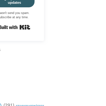
updates
won't send you spam.
ubscribe at any time.
Built with Kit
ς
ή
(291)
επιχειρηματικότητα