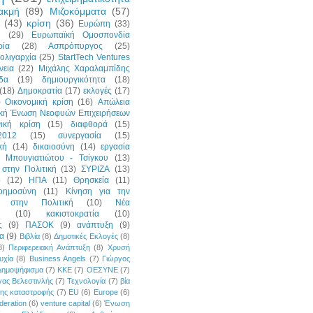
ακμή
(89)
Μιζοκόμματα
(57)
(43)
κρίση
(36)
Ευρώπη
(33)
η
(29)
Ευρωπαϊκή Ομοσπονδία
ρία
(28)
Ασπρόπυργος
(25)
ολιγαρχία
(25)
StartTech Ventures
νεια
(22)
Μιχάλης Χαραλαμπίδης
δα
(19)
δημιουργικότητα
(18)
(18)
Δημοκρατία
(17)
εκλογές
(17)
)
Οικονομική κρίση
(16)
Απώλεια
ική Ένωση Νεοφυών Επιχειρήσεων
νική κρίση
(15)
διαφθορά
(15)
2012
(15)
συνεργασία
(15)
κή
(14)
δικαιοσύνη
(14)
εργασία
 Μπουγιατιώτου - Τσίγκου
(13)
στην Πολιτική
(13)
ΣΥΡΙΖΑ
(13)
p
(12)
ΗΠΑ
(11)
Θρησκεία
(11)
οημοσύνη
(11)
Κίνηση για την
ή στην Πολιτική
(10)
Νέα
(10)
κακιστοκρατία
(10)
ς
(9)
ΠΑΣΟΚ
(9)
ανάπτυξη
(9)
α
(9)
Βιβλία
(8)
Δημοτικές Εκλογές
(8)
8)
Περιφερειακή Ανάπτυξη
(8)
Χρυσή
υχία
(8)
Business Angels
(7)
Γιώργος
Δημοψήφισμα
(7)
ΚΚΕ
(7)
ΟΕΣΥΝΕ
(7)
ας Βελεστινλής
(7)
Τεχνολογία
(7)
βία
της καταστροφής
(7)
EU
(6)
Europe
(6)
deration
(6)
venture capital
(6)
Ένωση