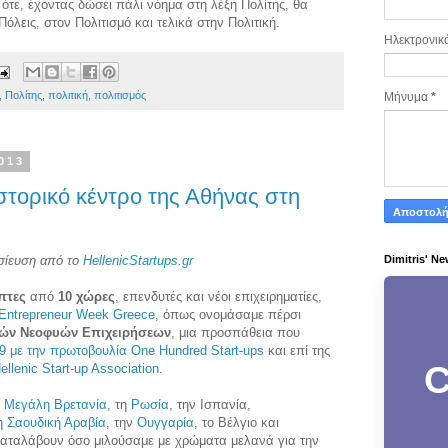
ότε, έχοντας δώσει πάλι νόημα στη λέξη Πολίτης, θα
όλεις, στον Πολιτισμό και τελικά στην Πολιτική.
Ηλεκτρονικ
,
Πολίτης
,
πολιτική
,
πολιτισμός
Μήνυμα
*
013
τορικό κέντρο της Αθήνας στη
σίευση από το
HellenicStartups.gr
Dimitris' Ne
πτες
από
10 χώρες
, επενδυτές και νέοι επιχειρηματίες,
Entrepreneur Week Greece
, όπως ονομάσαμε πέρσι
κών Νεοφυών Επιχειρήσεων
, μια προσπάθεια που
9 με την πρωτοβουλία One Hundred Start-ups
και επί της
C
ellenic Start-up Association
.
η
Μεγάλη Βρετανία
, τη
Ρωσία
, την Ισπανία,
τη
Σαουδική Αραβία
, την
Ουγγαρία
, το Βέλγιο και
αταλάβουν όσο μιλούσαμε με χρώματα μελανά για την