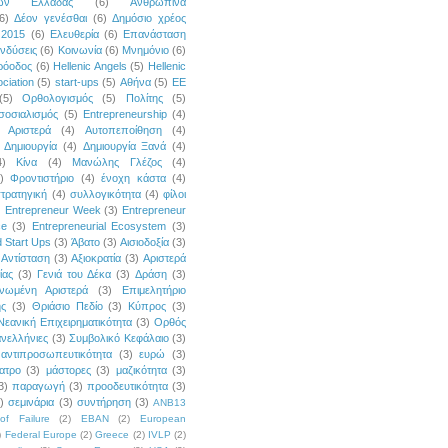
κών Ελλάδας
(6)
Ανθρώπινα
6)
Δέον γενέσθαι
(6)
Δημόσιο χρέος
 2015
(6)
Ελευθερία
(6)
Επανάσταση
νδύσεις
(6)
Κοινωνία
(6)
Μνημόνιο
(6)
ρόοδος
(6)
Hellenic Angels
(5)
Hellenic
ciation
(5)
start-ups
(5)
Αθήνα
(5)
ΕΕ
(5)
Ορθολογισμός
(5)
Πολίτης
(5)
σοσιαλισμός
(5)
Entrepreneurship
(4)
Αριστερά
(4)
Αυτοπεποίθηση
(4)
Δημιουργία
(4)
Δημιουργία Ξανά
(4)
4)
Κίνα
(4)
Μανώλης Γλέζος
(4)
)
Φροντιστήριο
(4)
ένοχη κάστα
(4)
τρατηγική
(4)
συλλογικότητα
(4)
φίλοι
)
Entrepreneur Week
(3)
Entrepreneur
ce
(3)
Entrepreneurial Ecosystem
(3)
 Start Ups
(3)
Άβατο
(3)
Αισιοδοξία
(3)
Αντίσταση
(3)
Αξιοκρατία
(3)
Αριστερά
ίας
(3)
Γενιά του Δέκα
(3)
Δράση
(3)
νωμένη Αριστερά
(3)
Επιμελητήριο
ής
(3)
Θριάσιο Πεδίο
(3)
Κύπρος
(3)
Νεανική Επιχειρηματικότητα
(3)
Ορθός
νελλήνιες
(3)
Συμβολικό Κεφάλαιο
(3)
αντιπροσωπευτικότητα
(3)
ευρώ
(3)
ατρο
(3)
μάστορες
(3)
μαζικότητα
(3)
3)
παραγωγή
(3)
προοδευτικότητα
(3)
)
σεμινάρια
(3)
συντήρηση
(3)
ANB13
of Failure
(2)
EBAN
(2)
European
)
Federal Europe
(2)
Greece
(2)
IVLP
(2)