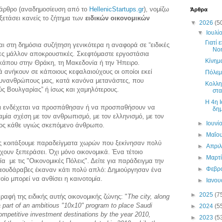
άρθρο (αναδημοσίευση από το
HellenicStartups.gr
), νομίζω
Άρθρα
εξετάσει κανείς το ζήτημα των
ειδικών οικονομικών
▼
2026
(5
▼
Ιουλί
Γιατί 
ι στη δημόσια συζήτηση γενικότερα η αναφορά σε “ειδικές
Νο
νες μάλλον αποκρουστικές. Σκεφτόμαστε εργοστάσια
Κίνημ
κάπου στην Θράκη, τη Μακεδονία ή την Ήπειρο.
 ανήκουν σε κάποιους κεφαλαιούχους οι οποίοι εκεί
Πόλεμ
συνανθρώπους μας, κατά κανόνα μετανάστες, που
Κολλη
ύς Βουλγαρίας” ή ίσως και χαμηλότερους.
στα
H 4η Ι
οι ενδέχεται να προσπάθησαν ή να προσπαθήσουν να
δημ
αμία σχέση με τον ανθρωπισμό, με τον ελληνισμό, με τον
►
Ιουνί
ρος κάθε υγιώς σκεπόμενο άνθρωπο.
►
Μαΐο
 Ας κοιτάξουμε παραδείγματα χωρών που ξεκίνησαν πολύ
►
Απρι
χουν ξεπεράσει. Όχι μόνο οικονομικά. Ένα τέτοιο
►
Μαρτ
α με τις "Οικονομικές Πόλεις". Δείτε για παράδειγμα την
►
Φεβρ
Σαουδάραβες έκαναν κάτι πολύ απλό: Δημιούργησαν ένα
ίο μπορεί να ανθίσει η καινοτομία.
►
Ιανο
►
2025
(7
ιγραφή της ειδικής αυτής οικονομικής ζώνης: "
The city, along
 a part of an ambitious "10x10" program to place Saudi
►
2024
(5
ompetitive investment destinations by the year 2010,
►
2023
(5