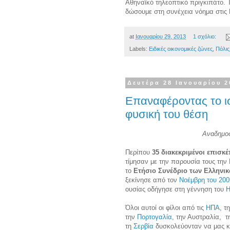
Αθηναϊκό τηλεοπτικό πριγκιπάτο. Τ
δώσουμε στη συνέχεια νόημα στις Π
at
Ιανουαρίου 29, 2013
1 σχόλιο:
Labels:
Ειδικές οικονομικές ζώνες
,
Πόλις
Δευτέρα 28 Ιανουαρίου 2
Επαναφέροντας το ισ
φυσική του θέση
Αναδημο
Περίπου
35 διακεκριμένοι επισκέ
τίμησαν με την παρουσία τους την
το
Ετήσιο Συνέδριο των Ελληνι
ξεκίνησε από τον
Νοέμβρη του 200
ουσίας οδήγησε στη γέννηση του
H
Όλοι αυτοί οι φίλοι από τις
ΗΠΑ
, τ
την
Πορτογαλία
, την Αυστραλία, 
τη
Σερβία
δυσκολεύονταν να μας κ