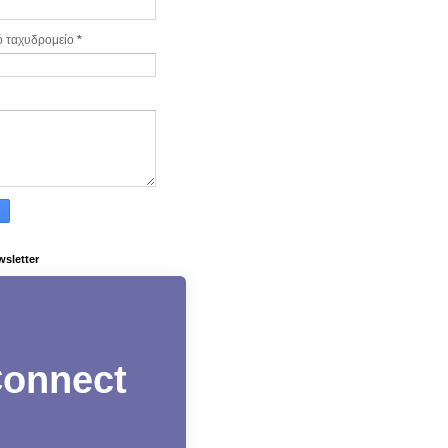
ό ταχυδρομείο
*
wsletter
onnect