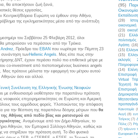
εια, θα αποκτήσουν ζωή ξανά,
(95)
Παρ
Οικονομία
ιοτικές θέσεις εργασίας,
Εκπαίδευσ
την Κεντρική/Βόρεια Ευρώπη να έρθουν στην Αθήνα,
(28)
Ιστο
 πρόβλημα της εγκληματικότητας μέσα από την ανάπτυξη
οικονομική 
(23)
οικογέ
(21)
Ελλά
 μεσημέρι του Σαββάτου 25 Φλεβάρη 2012, όλοι
πολιτισμός
 θα μπορούσαν να περάσουν από την Τρόικα.
Αγάπη
(16
 Andrez
, Πρόεδρο του
EBAN
που νωρίτερα την Πέμπτη 23
(15)
Ελλην
κή συνάντηση των
Hellenic Angels
. Μας είπε πως στην
(15)
Ελλη
εκλογές 
ιτήρησης ΔΝΤ, έχουν περάσει πολύ πιο επιθετικά μέτρα με
Πληροφορι
του co-investment από πιστοποιημένους business angels
(14)
Ελένη
ς. Μας πρότεινε μάλιστα την εφαρμογή του μέτρου αυτού
Επιστροφή 
ν Αθηνών όσο και αλλού.
Virtual Tri
Τεχνητή Ν
Γενική Συνέλευση της Ελληνικής Ένωσης Νεοφυών
Επιστροφ
-ups με ενθουσιασμό υιοθέτησαν την παραπάνω πρόταση
Δημοκρατία
ς νεοφυούς επιχειρηματικότητας σε Ευρώπη και Αμερική
Μητσοτάκη
προπαγάνδ
 όλους τους αρμόδιους φορείς. Υλοποιώντας την απόφαση
Καινοτομία
(
ία για την θέσπιση της παραπάνω δέσμης μέτρων που
θα
Αυγή
(8)
ευτ
 της Αθήνας από πεδίο βίας και ρατσισμού σε
Τσίγκος
(7)
ργικότητας
. Αναμένουμε από τον Δήμο Αθηναίων, το
Πόλις
(7)
Ρήγ
ήριο Αθηνών, τον Εμπορικό Σύλλογο Αθηνών, καθώς και
(7)
τρίγωνο 
ς να στηρίξουν την πρόταση αυτή. Το ίδιο φυσικά
European Fe
είς όπως ο ΣΕΒ, η ΓΣΕΒΕΕ, η ΕΣΕΕ, το Τεχνικό, το