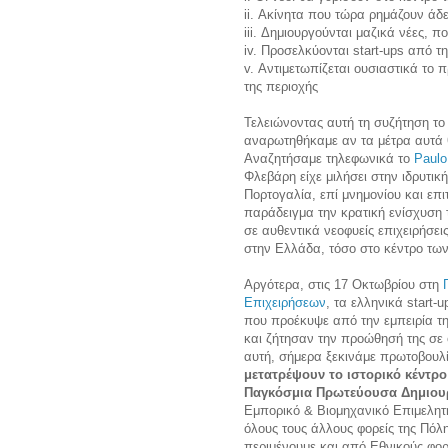
ii. Ακίνητα που τώρα ρημάζουν άδ
iii. Δημιουργούνται μαζικά νέες, πο
iv. Προσελκύονται start-ups από 
v. Αντιμετωπίζεται ουσιαστικά το
της περιοχής
Τελειώνοντας αυτή τη συζήτηση το
αναρωτηθήκαμε αν τα μέτρα αυτά
Αναζητήσαμε τηλεφωνικά το
Paulo
Φλεβάρη είχε μιλήσει στην ιδρυτι
Πορτογαλία, επί μνημονίου και επ
παράδειγμα την κρατική ενίσχυση 
σε αυθεντικά νεοφυείς επιχειρήσει
στην Ελλάδα, τόσο στο κέντρο τω
Αργότερα, στις 17 Οκτωβρίου στη
Επιχειρήσεων
, τα ελληνικά start
που προέκυψε από την εμπειρία τη
και ζήτησαν την προώθησή της σε
αυτή, σήμερα ξεκινάμε πρωτοβουλ
μετατρέψουν το ιστορικό κέντρο
Παγκόσμια Πρωτεύουσα Δημιου
Εμπορικό & Βιομηχανικό Επιμελητ
όλους τους άλλους φορείς της Πόλη
περιμένουμε και από Εθνικούς φορ