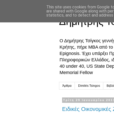
This site uses cookies from Google to 
are shared with Google along with per
statistics, and to detect and address
Δημήτρης Τ
Ο Δημήτρης Τσίγκος γενν
Κρήτης, πήρε MBA από το Ο
Epignosis. Έχει υπάρξει 
Πληροφορικών Ελλάδος, ι
40 under 40, US State De
Memorial Fellow
Άρθρα
Dimitris Tsingos
Βιβλ
Τρίτη 29 Ιανουαρίου 201
Ειδικές Οικονομικές