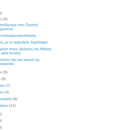
0)
ου
(5)
επενδύουμε στην Τεχνητή
ημοσύνη
α επαναγροτικοποίησης
ος με τη λειψυδρία: Κερδίσαμε!
μένοι στους δρόμους της Αθήνας
 μέσα Ιουλίου
ουλίου σαν μια γιορτή της
οκρατίας
ου
(5)
υ
(9)
λίου
(7)
ίου
(4)
ουαρίου
(8)
υαρίου
(12)
5)
5)
3)