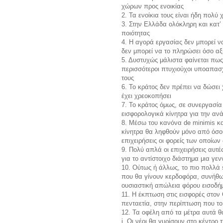
χώρων προς ενοικίας
2. Τα ενοίκια τους είναι ήδη πολύ
3. Στην Ελλάδα ολόκληρη και κατ
ποιότητας
4. Η αγορά εργασίας δεν μπορεί ν
δεν μπορεί να το πληρώσει όσο αξί
5. Δυστυχώς μάλιστα φαίνεται πως
περισσότεροι πτυχιούχοι υποαπασ
τους
6. Το κράτος δεν πρέπει να δώσει 
έχει χρεοκοπήσει
7. Το κράτος όμως, σε συνεργασία
εισφορολογικά κίνητρα για την αν
8. Μέσω του κανόνα de minimis κα
κίνητρα θα ληφθούν μόνο από όσου
επιχειρήσεις οι φορείς των οποίω
9. Πολύ απλά οι επιχειρήσεις αυτ
για το αντίστοιχο διάστημα μια γε
10. Ούτως ή άλλως, το πιο πολλά 
που θα γίνουν κερδοφόρα, συνήθως
ουσιαστική απώλεια φόρου εισοδήμ
11. Η έκπτωση στις εισφορές στο
πενταετία, στην περίπτωση που το 
12. Τα οφέλη από τα μέτρα αυτά 
i. Οι νέοι θα γυρίσουν στο κέντρο 