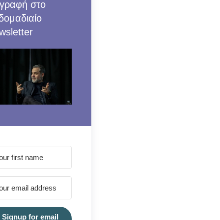
γραφή στο
δομαδιαίο
wsletter
Signup for email