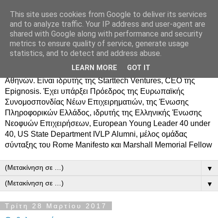
This site uses cookies from Google to deliver its services
Δημήτρης Τσίγκος
and to analyze traffic. Your IP address and user-agent are
shared with Google along with performance and security
metrics to ensure quality of service, generate usage
Ο Δημήτρης Τσίγκος γεννήθηκε στον Ασπρόπυργο.
statistics, and to detect and address abuse.
Σπούδασε Επιστήμη Υπολογιστών στο Πανεπιστήμιο
LEARN MORE
GOT IT
Κρήτης, πήρε MBA από το Οικονομικό Πανεπιστήμιο
Αθηνών. Είναι ιδρυτής της Starttech Ventures, CEO της
Epignosis. Έχει υπάρξει Πρόεδρος της Ευρωπαϊκής
Συνομοσπονδίας Νέων Επιχειρηματιών, της Ένωσης
Πληροφορικών Ελλάδος, ιδρυτής της Ελληνικής Ένωσης
Νεοφυών Επιχειρήσεων, European Young Leader 40 under
40, US State Department IVLP Alumni, μέλος ομάδας
σύνταξης του Rome Manifesto και Marshall Memorial Fellow
▼
▼
Τρίτη 28 Μαρτίου 2017