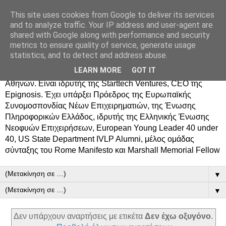
This site uses cookies from Google to deliver its services
Δημήτρης Τσίγκος
and to analyze traffic. Your IP address and user-agent are
shared with Google along with performance and security
metrics to ensure quality of service, generate usage
Ο Δημήτρης Τσίγκος γεννήθηκε στον Ασπρόπυργο.
statistics, and to detect and address abuse.
Σπούδασε Επιστήμη Υπολογιστών στο Πανεπιστήμιο
LEARN MORE
GOT IT
Κρήτης, πήρε MBA από το Οικονομικό Πανεπιστήμιο
Αθηνών. Είναι ιδρυτής της Starttech Ventures, CEO της
Epignosis. Έχει υπάρξει Πρόεδρος της Ευρωπαϊκής
Συνομοσπονδίας Νέων Επιχειρηματιών, της Ένωσης
Πληροφορικών Ελλάδος, ιδρυτής της Ελληνικής Ένωσης
Νεοφυών Επιχειρήσεων, European Young Leader 40 under
40, US State Department IVLP Alumni, μέλος ομάδας
σύνταξης του Rome Manifesto και Marshall Memorial Fellow
▼
▼
Δεν υπάρχουν αναρτήσεις με ετικέτα
Δεν έχω οξυγόνο
.